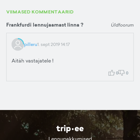
VIIMASED KOMMENTAARID
Frankfurdi lennujaamast linna ?
Üldfoorum
pilleru
1. sept 2019 14:17
Aitäh vastajatele !
0
0
Lennupakkumised