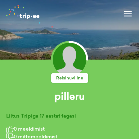
Reisihuviline
pilleru
Liitus Tripiga
17 aastat tagasi
0
meeldimist
0
mittemeeldimist