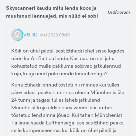
Skyscanneri kaudu mitu lendu koos ja
Üldfoorum
muutunud lennuajad, mis nüüd ei sobi
Võilill
2. mai 2023 08:49
Kõik on ühel piletil, sest Etihadi lehel sisse logides
näen ka Air Balticu lende. Kas nad on sel juhul
kohustatud mulle pakkuma sobivad jätkulennud
koju, kuigi need pole nende lennufirmaga?
Kuna Etihadi lennud tõsteti nii minnes kui tulles
päev edasi, peaksin minnes olema Münchenis üle
24 tunni ja tagasi tulles läheb jätkulend
Müncheist koju üldse päev varem, kui ümber
tõstetud lend sinna jõuab. Kui tahan Münchenist
Tallinna saada Lufthansaga, kas siis Etihad peaks
selle kompenseerima, kui kõik on ühel piletil ja