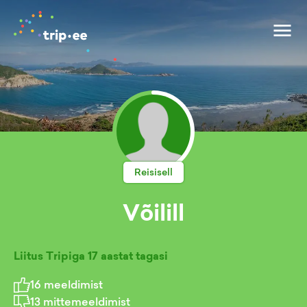
Reisisell
Võilill
Liitus Tripiga
17 aastat tagasi
16
meeldimist
13
mittemeeldimist