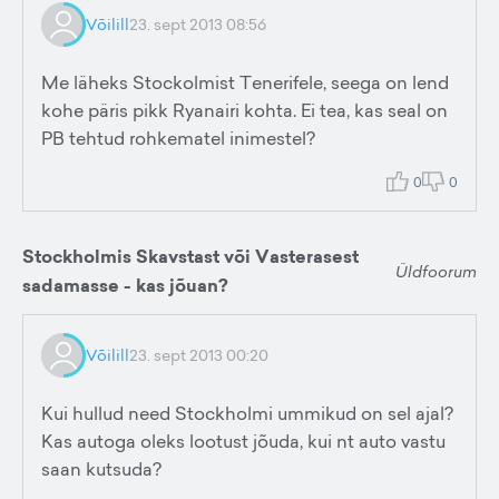
Võilill
23. sept 2013 08:56
Me läheks Stockolmist Tenerifele, seega on lend
kohe päris pikk Ryanairi kohta. Ei tea, kas seal on
PB tehtud rohkematel inimestel?
0
0
Stockholmis Skavstast või Vasterasest
Üldfoorum
sadamasse - kas jõuan?
Võilill
23. sept 2013 00:20
Kui hullud need Stockholmi ummikud on sel ajal?
Kas autoga oleks lootust jõuda, kui nt auto vastu
saan kutsuda?