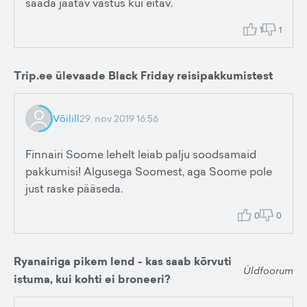
saada jaatav vastus kui eitav.
1
1
Trip.ee ülevaade Black Friday reisipakkumistest
Võilill
29. nov 2019 16:56
Finnairi Soome lehelt leiab palju soodsamaid
pakkumisi! Algusega Soomest, aga Soome pole
just raske pääseda.
0
0
Ryanairiga pikem lend - kas saab kõrvuti
Üldfoorum
istuma, kui kohti ei broneeri?