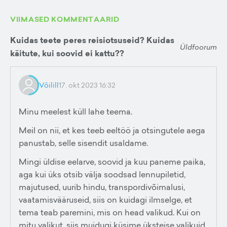
VIIMASED KOMMENTAARID
Kuidas teete peres reisiotsuseid? Kuidas
Üldfoorum
käitute, kui soovid ei kattu??
Võilill
17. okt 2023 16:32
Minu meelest küll lahe teema.
Meil on nii, et kes teeb eeltöö ja otsingutele aega
panustab, selle sisendit usaldame.
Mingi üldise eelarve, soovid ja kuu paneme paika,
aga kui üks otsib välja soodsad lennupiletid,
majutused, uurib hindu, transpordivõimalusi,
vaatamisvääruseid, siis on kuidagi ilmselge, et
tema teab paremini, mis on head valikud. Kui on
mitu valikut, siis muidugi küsime üksteise valikuid,