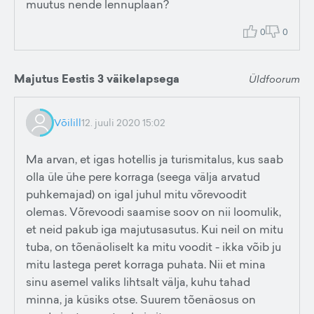
muutus nende lennuplaan?
0
0
Majutus Eestis 3 väikelapsega
Üldfoorum
Võilill
12. juuli 2020 15:02
Ma arvan, et igas hotellis ja turismitalus, kus saab
olla üle ühe pere korraga (seega välja arvatud
puhkemajad) on igal juhul mitu võrevoodit
olemas. Võrevoodi saamise soov on nii loomulik,
et neid pakub iga majutusasutus. Kui neil on mitu
tuba, on tõenäoliselt ka mitu voodit - ikka võib ju
mitu lastega peret korraga puhata. Nii et mina
sinu asemel valiks lihtsalt välja, kuhu tahad
minna, ja küsiks otse. Suurem tõenäosus on