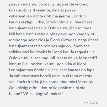
päeva kedranud võimalusi, aga ei ole leidnud
kokkusobivaid variante, ilma et peaks
vahepeatuse kohta ööbima jääma. Londoni
kaudu ei klapi üldse, Stockholmis ei jõua ühest
lennujaamast teise ja Oslo kaudu jääb minnes
küll kahe lennu vahele piisav aeg, aga kardan, et
rongidega seigeldes ja Fjordi ületades, nagu ühest
lennujaamast teise minnes vaja on, läheb see
seiklus veel kallimaks kui lend ise. Ja tagasi tulla
Oslo kaudu ei saa nagunii. Vaatasin ka Monarch'i
lennud üle Londoni kaudu, aga ikka ei klapi.
Lennujaamas ööbida ei saa, sest kaasas on laps.
Ja vahepeatuses hotelli eest ka ei taha maksta,
siis läheks kokku juba sama hind mis tšarteriga.
On kellelgi mõni idee, mille peale ma ei ole
tulnud? Või ei olegi võimalust?
0
0