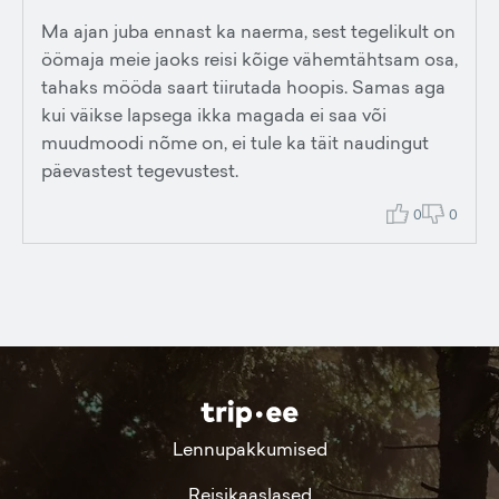
Ma ajan juba ennast ka naerma, sest tegelikult on
öömaja meie jaoks reisi kõige vähemtähtsam osa,
tahaks mööda saart tiirutada hoopis. Samas aga
kui väikse lapsega ikka magada ei saa või
muudmoodi nõme on, ei tule ka täit naudingut
päevastest tegevustest.
0
0
Lennupakkumised
Reisikaaslased