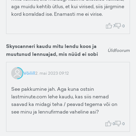
aga muidu kehtib ütlus, et kui virised, siis järgmine
kord korraldad ise. Enamasti me ei virise.
7
0
Skyscanneri kaudu mitu lendu koos ja
Üldfoorum
muutunud lennuajad, mis nüüd ei sobi
Võilill
2. mai 2023 09:12
See pakkumine jah. Aga kuna ostsin
lastminute.com lehe kaudu, kas siis nemad
saavad ka midagi teha / peavad tegema või on
see minu ja lennufirmade vaheline asi?
0
0