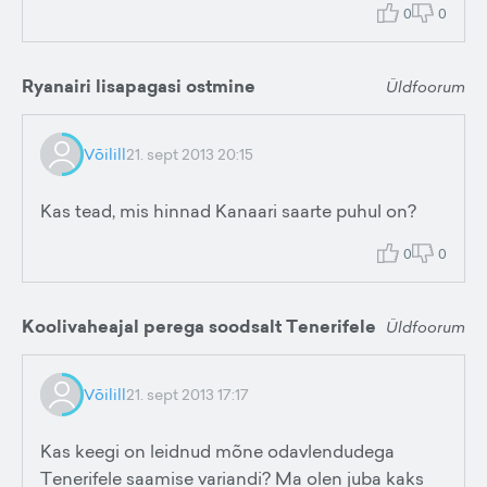
0
0
Ryanairi lisapagasi ostmine
Üldfoorum
Võilill
21. sept 2013 20:15
Kas tead, mis hinnad Kanaari saarte puhul on?
0
0
Koolivaheajal perega soodsalt Tenerifele
Üldfoorum
Võilill
21. sept 2013 17:17
Kas keegi on leidnud mõne odavlendudega
Tenerifele saamise variandi? Ma olen juba kaks