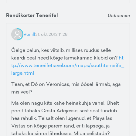
Rendikorter Tenerifel
Üldfoorum
Võilill
31. okt 2012 11:28
Öelge palun, kes viitsib, millises ruudus selle
kaardi peal need kõige lärmakamad klubid on?
ht
tp://www.tenerifetravel.com/maps/southtenerife_
large.html
Tean, et D6 on Veronicas, mis öösel lärmab, aga
mis veel?
Ma olen nagu kits kahe heinakuhja vahel. Ühelt
poolt tahaks Costa Adejesse, sest seal tundub
hea rahulik. Teisalt olen lugenud, et Playa las
Vistas on kõige parem rand, eriti lapsega, ja
tahaks ka sinna lähedusse. Mida eelistada?