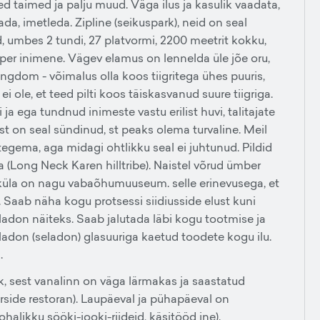
ised taimed ja palju muud. Väga ilus ja kasulik vaadata,
da, imetleda. Zipline (seikuspark), neid on seal
 umbes 2 tundi, 27 platvormi, 2200 meetrit kokku,
 per inimene. Vägev elamus on lennelda üle jõe oru,
ingdom - võimalus olla koos tiigritega ühes puuris,
 ei ole, et teed pilti koos täiskasvanud suure tiigriga.
i ja ega tundnud inimeste vastu erilist huvi, talitajate
t on seal sündinud, st peaks olema turvaline. Meil
id tegema, aga midagi ohtlikku seal ei juhtunud. Pildid
 (Long Neck Karen hilltribe). Naistel võrud ümber
e küla on nagu vabaõhumuuseum. selle erinevusega, et
. Saab näha kogu protsessi siidiusside elust kuni
adon näiteks. Saab jalutada läbi kogu tootmise ja
adon (seladon) glasuuriga kaetud toodete kogu ilu.
.
lik, sest vanalinn on väga lärmakas ja saastatud
erside restoran). Laupäeval ja pühapäeval on
halikku sööki-jooki-riideid, käsitööd jne).