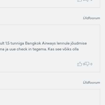
Üldfoorum
lt 1,5 tunniga Bangkok Airways lennule jõudmise
ma ja uue check in tegema. Kas see võiks olla
0
0
Üldfoorum