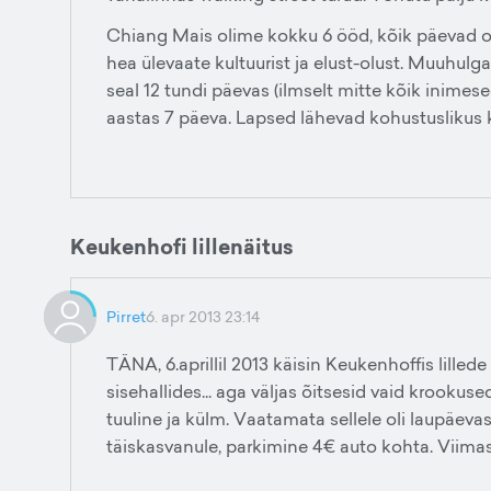
Chiang Mais olime kokku 6 ööd, kõik päevad o
hea ülevaate kultuurist ja elust-olust. Muuhulg
seal 12 tundi päevas (ilmselt mitte kõik inime
aastas 7 päeva. Lapsed lähevad kohustuslikus ko
Keukenhofi lillenäitus
Pirret
6. apr 2013 23:14
TÄNA, 6.aprillil 2013 käisin Keukenhoffis lillede 
sisehallides... aga väljas õitsesid vaid krookused
tuuline ja külm. Vaatamata sellele oli laupäeva
täiskasvanule, parkimine 4€ auto kohta. Viimase 