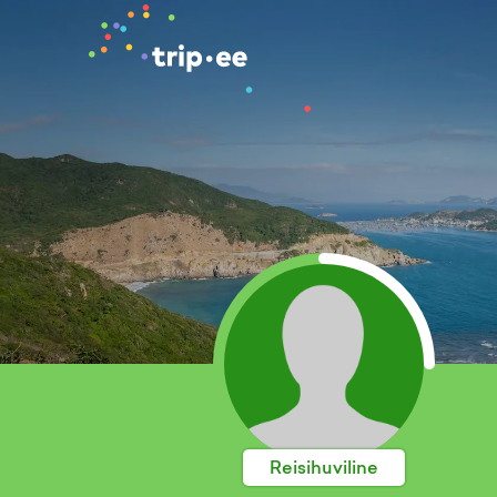
Reisihuviline