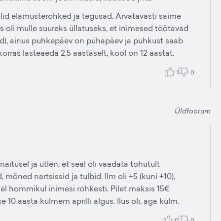
lid elamusterohked ja tegusad. Arvatavasti saime
as oli mulle suureks üllatuseks, et inimesed töötavad
sed), ainus puhkepäev on pühapäev ja puhkust saab
rras lasteaeda 2,5 aastaselt, kool on 12 aastat.
1
0
Üldfoorum
näitusel ja ütlen, et seal oli vaadata tohutult
, mõned nartsissid ja tulbid. Ilm oli +5 (kuni +10),
sel hommikul inimesi rohkesti. Pilet maksis 15€
10 aasta külmem aprilli algus. Ilus oli, aga külm.
0
0