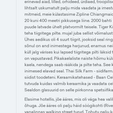
erinevad aiad, lilled, orhideed, ürdiaed, troopil
lihtsalt uskumatult palju mida vaadata ja imesta
mitmeid, meie külastasime Zipline Chiangmaid,
20 kuni 400 meetri pikkusega liine. 2000 bahti
puude latvade ühelt platvormilt teisele. Tiger K
teha tiigritega pilte. mujal juba sellist võimalust
Ühes aedikus oli 4 suurt tiigrit, jooksid seal ring
sõnul on and inimestega harjunud, enamus neis
küll jalg värises kui lapsed tiigritega pilti läks
on vapustavad. Pikakaelaliste naiste hõimu küla
kaela, nendega saab rääkida ja pilte teha. Se
inimesed elavad seal. Thai Silk Farm - siidifarm
siidist toodeteni. Keraamikatehased - Baan Cel
tutvuda kuidas valmib keraamika ja vaadata cel
Sealdon glasuurid on selle piirkonna spetsiifika
Elasime hotellis, jõe ääres, mis oli väga hea va
õhuga. Jõe ääres oli palju häid söögikohti (Riv
vanalinnas walking street turud. Tohutu palju ko