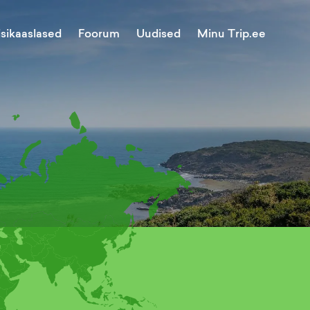
Minu Trip.ee
isikaaslased
Foorum
Uudised