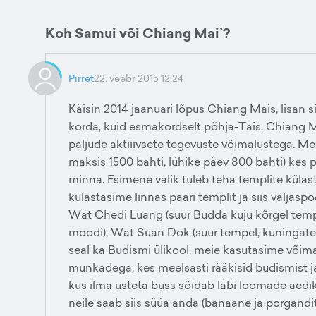
Koh Samui või Chiang Mai`?
Pirret
22. veebr 2015 12:24
Käisin 2014 jaanuari lõpus Chiang Mais, lisan 
korda, kuid esmakordselt põhja-Tais. Chiang Ma
paljude aktiiivsete tegevuste võimalustega. Mei
maksis 1500 bahti, lühike päev 800 bahti) kes p
minna. Esimene valik tuleb teha templite külast
külastasime linnas paari templit ja siis väljaspo
Wat Chedi Luang (suur Budda kuju kõrgel temp
moodi), Wat Suan Dok (suur tempel, kuningat
seal ka Budismi ülikool, meie kasutasime võima
munkadega, kes meelsasti rääkisid budismist ja k
kus ilma usteta buss sõidab läbi loomade aedik
neile saab siis süüa anda (banaane ja porgandit