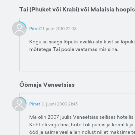
Tai (Phuket või Krabi) või Malaisia hoopi
Pirret
21. jaan 2010 22:08
Kogu su saaga lõpuks avalikusta kust sa lõpuks
mõtetega Tai poole vaatamas mis sina.
Öömaja Veneetsias
Pirret
10. juuni 2009 21:45
Ma olin 2007 juulis Veneetsias sellises hotell
Koht oli väga hea, hotell oli puhas ja korralik 
ööd ja saime veel allahindlust nii et maksime t