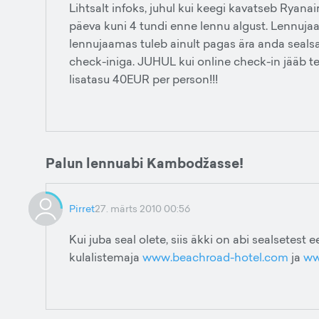
Lihtsalt infoks, juhul kui keegi kavatseb Ryanair
päeva kuni 4 tundi enne lennu algust. Lennuja
lennujaamas tuleb ainult pagas ära anda seals
check-iniga. JUHUL kui online check-in jääb t
lisatasu 40EUR per person!!!
Palun lennuabi Kambodžasse!
Pirret
27. märts 2010 00:56
Kui juba seal olete, siis äkki on abi sealsetest
kulalistemaja
www.beachroad-hotel.com
ja
ww