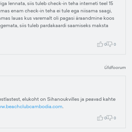
iga lennata, siis tuleb check-in teha interneti teel 15
amas enam check-in teha ei tule ega niisama saagi,
amas lauas kus varemalt oli pagasi äraandmine koos
egemata, siis tuleb pardakaardi saamiseks maksta
0
0
Üldfoorum
 eestlastest, elukoht on Sihanoukvilles ja peavad kahte
w.beachclubcambodia.com
.
0
0