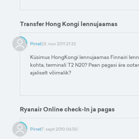
Transfer Hong Kongi lennujaamas
Pirret
23. nov 2011 21:32
Küsimus HongKongi lennujaamas Finnairi lennu
kohta, terminali T2 N20? Pean pagasi ära oota
ajaliselt võimalik?
Ryanair Online check-In ja pagas
Pirret
7. sept 2010 06:50