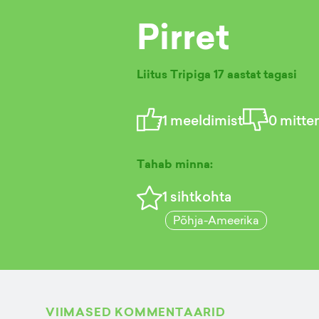
Pirret
Liitus Tripiga
17 aastat tagasi
1
meeldimist
0
mitte
Tahab minna:
1
sihtkohta
Põhja-Ameerika
VIIMASED KOMMENTAARID