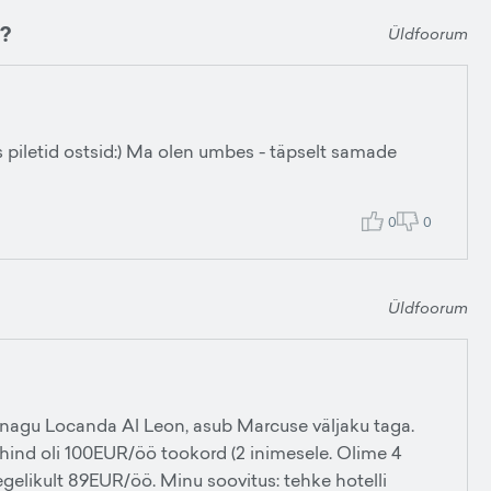
s?
Üldfoorum
 piletid ostsid:) Ma olen umbes - täpselt samade
0
0
Üldfoorum
is nagu Locanda Al Leon, asub Marcuse väljaku taga.
ja hind oli 100EUR/öö tookord (2 inimesele. Olime 4
egelikult 89EUR/öö. Minu soovitus: tehke hotelli