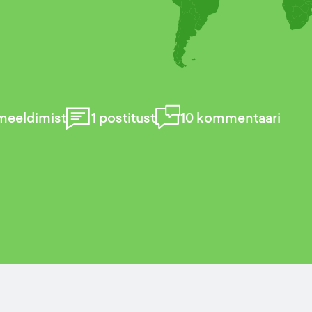
meeldimist
1
postitust
10
kommentaari