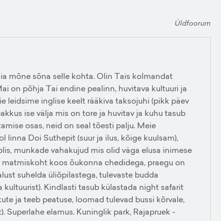
Üldfoorum
siia mõne sõna selle kohta. Olin Tais kolmandat
i on põhja Tai endine pealinn, huvitava kultuuri ja
e leidsime inglise keelt rääkiva taksojuhi (pikk päev
akkus ise välja mis on tore ja huvitav ja kuhu tasub
amise osas, neid on seal tõesti palju. Meie
ol linna Doi Suthepit (suur ja ilus, kõige kuulsam),
lis, munkade vahakujud mis olid väga elusa inimese
e matmiskoht koos õukonna chedidega, praegu on
lust suhelda üliõpilastega, tulevaste budda
ultuurist). Kindlasti tasub külastada night safarit
ute ja teeb peatuse, loomad tulevad bussi kõrvale,
). Superlahe elamus. Kuninglik park, Rajapruek -