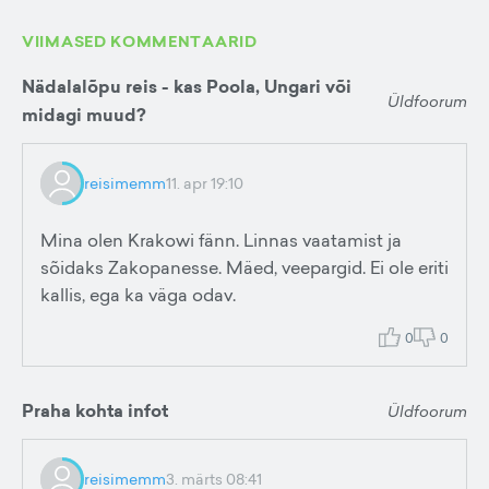
VIIMASED KOMMENTAARID
Nädalalõpu reis - kas Poola, Ungari või
Üldfoorum
midagi muud?
reisimemm
11. apr 19:10
Mina olen Krakowi fänn. Linnas vaatamist ja
sõidaks Zakopanesse. Mäed, veepargid. Ei ole eriti
kallis, ega ka väga odav.
0
0
Praha kohta infot
Üldfoorum
reisimemm
3. märts 08:41