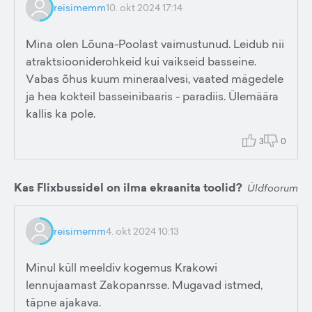
reisimemm
10. okt 2024 17:14
Mina olen Lõuna-Poolast vaimustunud. Leidub nii
atraktsiooniderohkeid kui vaikseid basseine.
Vabas õhus kuum mineraalvesi, vaated mägedele
ja hea kokteil basseinibaaris - paradiis. Ülemäära
kallis ka pole.
3
0
Kas Flixbussidel on ilma ekraanita toolid?
Üldfoorum
reisimemm
4. okt 2024 10:13
Minul küll meeldiv kogemus Krakowi
lennujaamast Zakopanrsse. Mugavad istmed,
täpne ajakava.