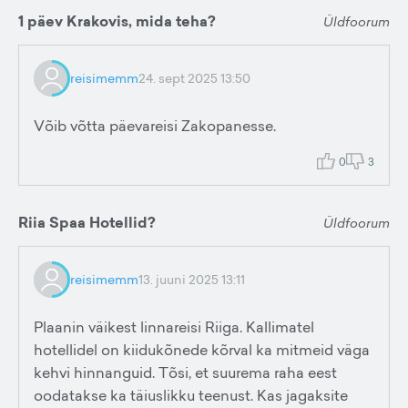
1 päev Krakovis, mida teha?
Üldfoorum
reisimemm
24. sept 2025 13:50
Võib võtta päevareisi Zakopanesse.
0
3
Riia Spaa Hotellid?
Üldfoorum
reisimemm
13. juuni 2025 13:11
Plaanin väikest linnareisi Riiga. Kallimatel
hotellidel on kiidukõnede kõrval ka mitmeid väga
kehvi hinnanguid. Tõsi, et suurema raha eest
oodatakse ka täiuslikku teenust. Kas jagaksite