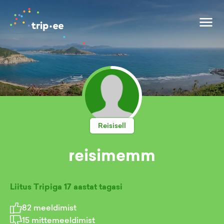
Reisisell
reisimemm
Liitus Tripiga
17 aastat tagasi
82
meeldimist
15
mittemeeldimist