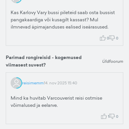
Kas Karlovy Vary bussi pileteid saab osta bussist
pangakaardiga või kusagilt kassast? Mul
ilmnevad äpimajanduses ealised iseärasused.
0
0
Parimad rongireisid - kogemused
Üldfoorum
viimasest suvest?
reisimemm
14. nov 2025 15:40
Mind ka huvitab Varcouverist reisi ostmise
võimalused ja eelarve.
1
0