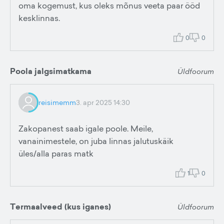
oma kogemust, kus oleks mõnus veeta paar ööd
kesklinnas.
0
0
Poola jalgsimatkama
Üldfoorum
reisimemm
3. apr 2025 14:30
Zakopanest saab igale poole. Meile,
vanainimestele, on juba linnas jalutuskäik
üles/alla paras matk
1
0
Termaalveed (kus iganes)
Üldfoorum