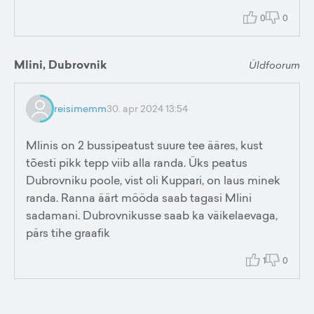
0
0
Mlini, Dubrovnik
Üldfoorum
reisimemm
30. apr 2024 13:54
Mlinis on 2 bussipeatust suure tee ääres, kust
tõesti pikk tepp viib alla randa. Üks peatus
Dubrovniku poole, vist oli Kuppari, on laus minek
randa. Ranna äärt mööda saab tagasi Mlini
sadamani. Dubrovnikusse saab ka väikelaevaga,
pärs tihe graafik
1
0