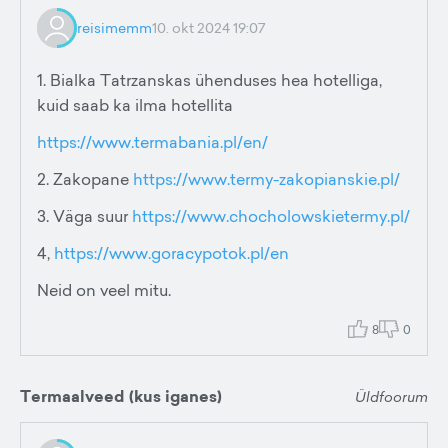
reisimemm
10. okt 2024 19:07
1. Bialka Tatrzanskas ühenduses hea hotelliga,
kuid saab ka ilma hotellita
https://www.termabania.pl/en/
2. Zakopane
https://www.termy-zakopianskie.pl/
3. Väga suur
https://www.chocholowskietermy.pl/
4,
https://www.goracypotok.pl/en
Neid on veel mitu.
8
0
Termaalveed (kus iganes)
Üldfoorum