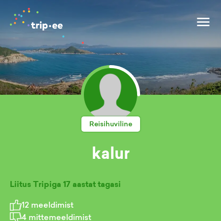
Reisihuviline
kalur
Liitus Tripiga
17 aastat tagasi
12
meeldimist
4
mittemeeldimist