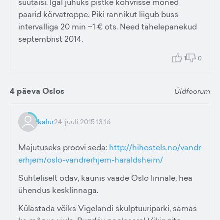
suutäisi. Igal juhuks pistke kohvrisse mõned
paarid kõrvatroppe. Piki rannikut liigub buss
intervalliga 20 min ~1 € ots. Need tähelepanekud
septembrist 2014.
1
0
4 päeva Oslos
Üldfoorum
kalur
24. juuli 2015 13:16
Majutuseks proovi seda:
http://hihostels.no/vandr
erhjem/oslo-vandrerhjem-haraldsheim/
Suhteliselt odav, kaunis vaade Oslo linnale, hea
ühendus kesklinnaga.
Külastada võiks Vigelandi skulptuuriparki, samas