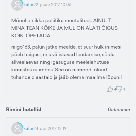
kalur
22. juuni 2017 10:06
Mõnel on ikka poliitiku mentaliteet: AINULT
MINA TEAN KÕIKE JA MUL ON ALATI ÕIGUS
KÕIKI ÕPETADA.
raigo163, palun jätke meelde, et suur hulk inimesi
põeb haigusi, mis välistavad lendamise, sõidu
allveelaevas ning igasuguse meelelahutuse
kinnistes ruumdes. See on niimoodi olnud
tuhandeid aastaid ja jääb olema maailma lõpuni!
4
1
Rimini hotellid
Üldfoorum
kalur
24. apr 2017 13:19