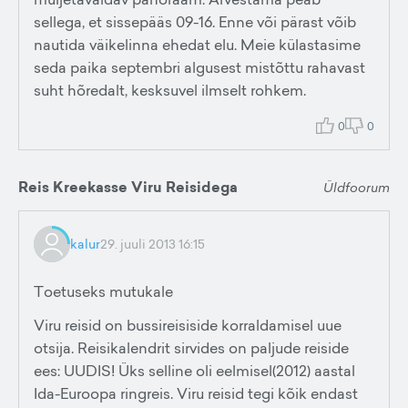
sellega, et sissepääs 09-16. Enne või pärast võib
nautida väikelinna ehedat elu. Meie külastasime
seda paika septembri algusest mistõttu rahavast
suht hõredalt, kesksuvel ilmselt rohkem.
0
0
Reis Kreekasse Viru Reisidega
Üldfoorum
kalur
29. juuli 2013 16:15
Toetuseks mutukale
Viru reisid on bussireisiside korraldamisel uue
otsija. Reisikalendrit sirvides on paljude reiside
ees: UUDIS! Üks selline oli eelmisel(2012) aastal
Ida-Euroopa ringreis. Viru reisid tegi kõik endast