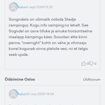
kalur
4. sept 2009 13:25
Songndalis on võimalik ööbida Stedje
campingus. Kogu info camping.no lehelt. See
Sogndal on üsna tilluke ja ainuke horisontaalne
maalapp kämpingu käes. Soovitan ette kinni
panna, "overnight" kohti on vähe ja vihmsaju
korral koguneb sinna platsile vesi, nii et telgis
saab ujuda.
0
0
Ööbimine Oslos
Üldfoorum
kalur
29. mai 2009 14:09