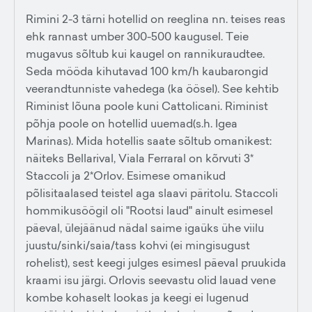
Rimini 2-3 tärni hotellid on reeglina nn. teises reas
ehk rannast umber 300-500 kaugusel. Teie
mugavus sõltub kui kaugel on rannikuraudtee.
Seda mööda kihutavad 100 km/h kaubarongid
veerandtunniste vahedega (ka öösel). See kehtib
Riminist lõuna poole kuni Cattolicani. Riminist
põhja poole on hotellid uuemad(s.h. Igea
Marinas). Mida hotellis saate sõltub omanikest:
näiteks Bellarival, Viala Ferraral on kõrvuti 3*
Staccoli ja 2*Orlov. Esimese omanikud
põlisitaalased teistel aga slaavi päritolu. Staccoli
hommikusöögil oli "Rootsi laud" ainult esimesel
päeval, ülejäänud nädal saime igaüks ühe viilu
juustu/sinki/saia/tass kohvi (ei mingisugust
rohelist), sest keegi julges esimesl päeval pruukida
kraami isu järgi. Orlovis seevastu olid lauad vene
kombe kohaselt lookas ja keegi ei lugenud