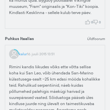
ka mõnus ujula. Bygdöy poolsaarel Vikingite
muuseum, "Fram" originaalis ja "Kon-Tiki" koopia.
Kindlasti Kesklinna - sellele kulub terve päev.
0
0
Puhkus Itaalias
Üldfoorum
kalur
16. juuli 2015 13:51
Rimini kandis liikudes võiks ette võtta sellise
koha kui San Leo, võib ühendada San-Marino
külastusega-sealt ~25 km edasi mööda kohalikke
teid. Rahulikud serpentiinid, näeb kuidas
põllumehed palehigis mäekügi harivad ja
suurepärased vaated. Sõiduatoga pääseb üles
kindluse juurde ning ülevalt on taimestikuvaba
muljetavaldav panoraam. Arvestama peab