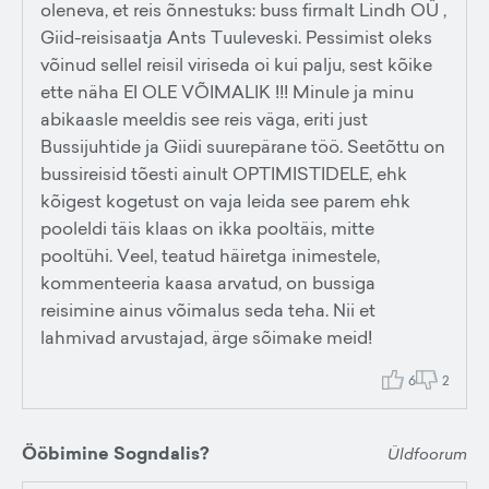
oleneva, et reis õnnestuks: buss firmalt Lindh OÜ ,
Giid-reisisaatja Ants Tuuleveski. Pessimist oleks
võinud sellel reisil viriseda oi kui palju, sest kõike
ette näha EI OLE VÕIMALIK !!! Minule ja minu
abikaasle meeldis see reis väga, eriti just
Bussijuhtide ja Giidi suurepärane töö. Seetõttu on
bussireisid tõesti ainult OPTIMISTIDELE, ehk
kõigest kogetust on vaja leida see parem ehk
pooleldi täis klaas on ikka pooltäis, mitte
pooltühi. Veel, teatud häiretga inimestele,
kommenteeria kaasa arvatud, on bussiga
reisimine ainus võimalus seda teha. Nii et
lahmivad arvustajad, ärge sõimake meid!
6
2
Ööbimine Sogndalis?
Üldfoorum