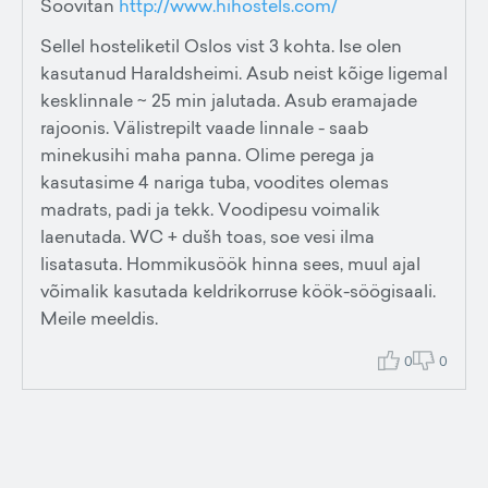
Soovitan
http://www.hihostels.com/
Sellel hosteliketil Oslos vist 3 kohta. Ise olen
kasutanud Haraldsheimi. Asub neist kõige ligemal
kesklinnale ~ 25 min jalutada. Asub eramajade
rajoonis. Välistrepilt vaade linnale - saab
minekusihi maha panna. Olime perega ja
kasutasime 4 nariga tuba, voodites olemas
madrats, padi ja tekk. Voodipesu voimalik
laenutada. WC + dušh toas, soe vesi ilma
lisatasuta. Hommikusöök hinna sees, muul ajal
võimalik kasutada keldrikorruse köök-söögisaali.
Meile meeldis.
0
0