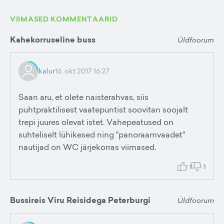
VIIMASED KOMMENTAARID
Kahekorruseline buss
Üldfoorum
kalur
16. okt 2017 16:27
Saan aru, et olete naisterahvas, siis
puhtpraktilisest vaatepuntist soovitan soojalt
trepi juures olevat istet. Vahepeatused on
suhteliselt lühikesed ning "panoraamvaadet"
nautijad on WC järjekorras viimased.
1
1
Bussireis Viru Reisidega Peterburgi
Üldfoorum