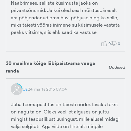
Naabrimees, selliste küsimuste jaoks on
privaatsõnumid. Ja kui oled seal mõistuspäraselt
ära põhjendanud oma huvi põhjuse ning ka selle,
miks täiesti võõras inimene su küsimusele vastata
peaks viitsima, siis ehk saad ka vastuse.
0
0
30 maailma kõige läbipaistvama veega
Uudised
randa
Us
24. märts 2015 09:04
Juba teemapüstitus on täiesti nõder. Lisaks tekst
on nagu ta on. Oleks veel, et alguses on juttu
mingist teaduslikust uuringust, mille alusel midagi
välja selgitati. Aga viide on lihtsalt mingile