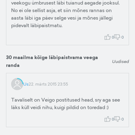
veekogu ümbrusest läbi tuianud aegade jooksul.
No ei ole sellist asja, et siin mõnes rannas on
aasta läbi iga päev selge vesi ja mõnes jällegi
pidevalt läbipaistmatu.
0
0
30 maailma kõige läbipaistvama veega
Uudised
randa
Us
22. märts 2015 23:55
Tavaliselt on Veigo postitused head, sry aga see
läks küll veidi nihu, kuigi pildid on toredad :)
0
0