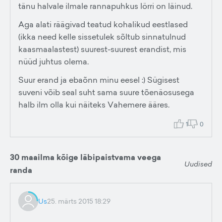
tänu halvale ilmale rannapuhkus lörri on läinud.
Aga alati räägivad teatud kohalikud eestlased
(ikka need kelle sissetulek sõltub sinnatulnud
kaasmaalastest) suurest-suurest erandist, mis
nüüd juhtus olema.
Suur erand ja ebaõnn minu eesel :) Sügisest
suveni võib seal suht sama suure tõenäosusega
halb ilm olla kui näiteks Vahemere ääres.
1
0
30 maailma kõige läbipaistvama veega
Uudised
randa
Us
25. märts 2015 18:29