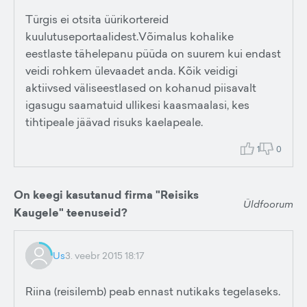
Türgis ei otsita üürikortereid
kuulutuseportaalidest.Võimalus kohalike
eestlaste tähelepanu püüda on suurem kui endast
veidi rohkem ülevaadet anda. Kõik veidigi
aktiivsed väliseestlased on kohanud piisavalt
igasugu saamatuid ullikesi kaasmaalasi, kes
tihtipeale jäävad risuks kaelapeale.
1
0
On keegi kasutanud firma "Reisiks
Üldfoorum
Kaugele" teenuseid?
Us
3. veebr 2015 18:17
Riina (reisilemb) peab ennast nutikaks tegelaseks.