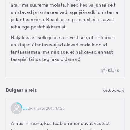
ära, ilma suurema mölata. Need kes valjuhäälselt
unistavad ja fantaseerivad, aga jäävadki unistama
ja fantaseerima. Reaalsuses pole neil ei piisavalt
raha ega pealehakkamist.
Naljakas asi selle juures on veel see, et tihtipeale
unistajad / fantaseerijad elavad enda loodud
fantaasiamaailma nii sisse, et hakkavad ennast
tasapisi täitsa tegijaks pidama :)
5
0
Bulgaaria reis
Üldfoorum
Us
29. märts 2015 17:25
Ainus inimene, kes teab ammendavat vastust