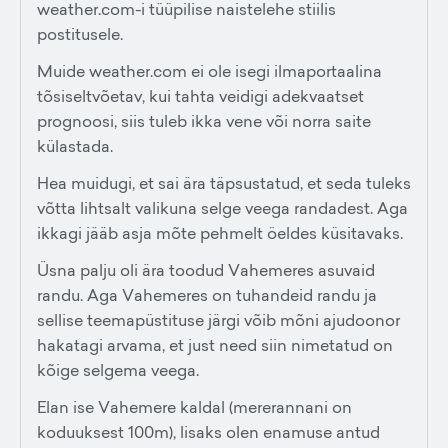
weather.com-i tüüpilise naistelehe stiilis
postitusele.
Muide weather.com ei ole isegi ilmaportaalina
tõsiseltvõetav, kui tahta veidigi adekvaatset
prognoosi, siis tuleb ikka vene või norra saite
külastada.
Hea muidugi, et sai ära täpsustatud, et seda tuleks
võtta lihtsalt valikuna selge veega randadest. Aga
ikkagi jääb asja mõte pehmelt öeldes küsitavaks.
Üsna palju oli ära toodud Vahemeres asuvaid
randu. Aga Vahemeres on tuhandeid randu ja
sellise teemapüstituse järgi võib mõni ajudoonor
hakatagi arvama, et just need siin nimetatud on
kõige selgema veega.
Elan ise Vahemere kaldal (mererannani on
koduuksest 100m), lisaks olen enamuse antud