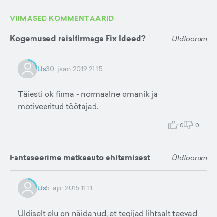
VIIMASED KOMMENTAARID
Kogemused reisifirmaga Fix Ideed?
Üldfoorum
Us
30. jaan 2019 21:15
Täiesti ok firma - normaalne omanik ja
motiveeritud töötajad.
0
0
Fantaseerime matkaauto ehitamisest
Üldfoorum
Us
5. apr 2015 11:11
Üldiselt elu on näidanud, et tegijad lihtsalt teevad