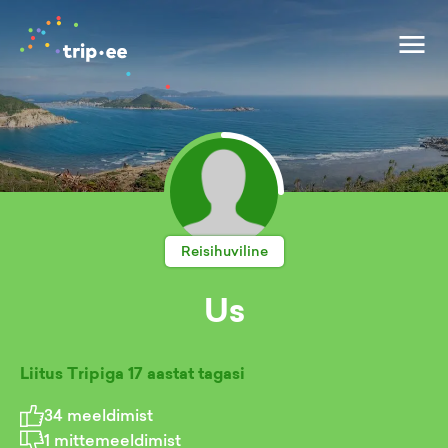
Reisihuviline
Us
Liitus Tripiga
17 aastat tagasi
34
meeldimist
1
mittemeeldimist