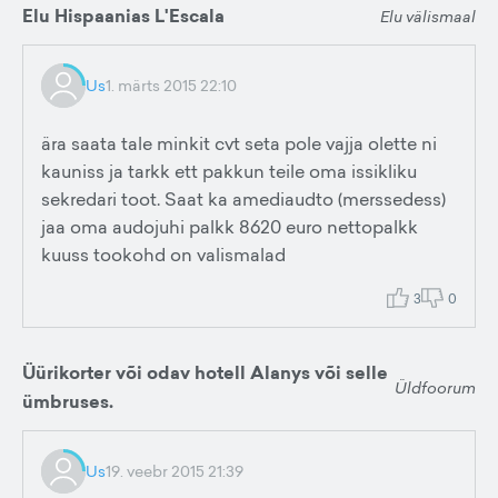
Elu Hispaanias L'Escala
Elu välismaal
Us
1. märts 2015 22:10
ära saata tale minkit cvt seta pole vajja olette ni
kauniss ja tarkk ett pakkun teile oma issikliku
sekredari toot. Saat ka amediaudto (merssedess)
jaa oma audojuhi palkk 8620 euro nettopalkk
kuuss tookohd on valismalad
3
0
Üürikorter või odav hotell Alanys või selle
Üldfoorum
ümbruses.
Us
19. veebr 2015 21:39