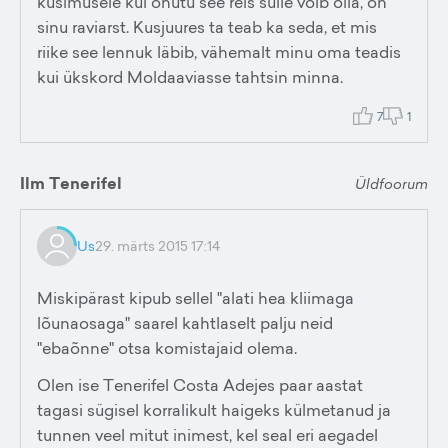
küsimusele kui ohutu see reis sulle võib olla, on
sinu raviarst. Kusjuures ta teab ka seda, et mis
riike see lennuk läbib, vähemalt minu oma teadis
kui ükskord Moldaaviasse tahtsin minna.
7
1
Ilm Tenerifel
Üldfoorum
Us
29. märts 2015 17:14
Miskipärast kipub sellel "alati hea kliimaga
lõunaosaga" saarel kahtlaselt palju neid
"ebaõnne" otsa komistajaid olema.
Olen ise Tenerifel Costa Adejes paar aastat
tagasi sügisel korralikult haigeks külmetanud ja
tunnen veel mitut inimest, kel seal eri aegadel