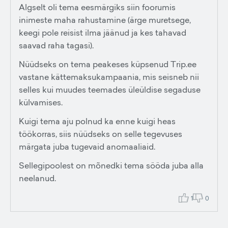
Algselt oli tema eesmärgiks siin foorumis
inimeste maha rahustamine (ärge muretsege,
keegi pole reisist ilma jäänud ja kes tahavad
saavad raha tagasi).
Nüüdseks on tema peakeses küpsenud Trip.ee
vastane kättemaksukampaania, mis seisneb nii
selles kui muudes teemades üleüldise segaduse
külvamises.
Kuigi tema aju polnud ka enne kuigi heas
töökorras, siis nüüdseks on selle tegevuses
märgata juba tugevaid anomaaliaid.
Sellegipoolest on mõnedki tema sööda juba alla
neelanud.
1
0