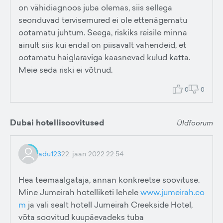
on vähidiagnoos juba olemas, siis sellega
seonduvad tervisemured ei ole ettenägematu
ootamatu juhtum. Seega, riskiks reisile minna
ainult siis kui endal on piisavalt vahendeid, et
ootamatu haiglaraviga kaasnevad kulud katta.
Meie seda riski ei võtnud.
0
0
Dubai hotellisoovitused
Üldfoorum
adu123
22. jaan 2022 22:54
Hea teemaalgataja, annan konkreetse soovituse.
Mine Jumeirah hotelliketi lehele
www.jumeirah.co
m
ja vali sealt hotell Jumeirah Creekside Hotel,
võta soovitud kuupäevadeks tuba