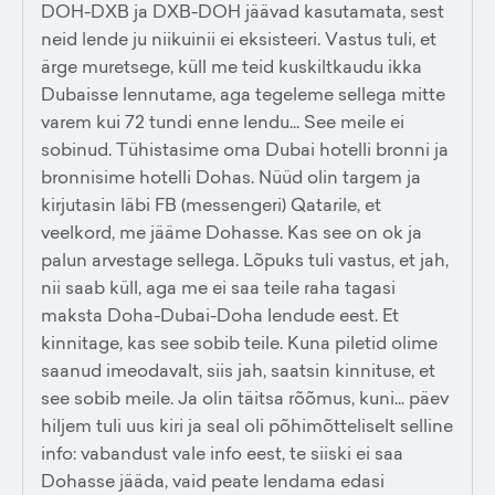
DOH-DXB ja DXB-DOH jäävad kasutamata, sest
neid lende ju niikuinii ei eksisteeri. Vastus tuli, et
ärge muretsege, küll me teid kuskiltkaudu ikka
Dubaisse lennutame, aga tegeleme sellega mitte
varem kui 72 tundi enne lendu... See meile ei
sobinud. Tühistasime oma Dubai hotelli bronni ja
bronnisime hotelli Dohas. Nüüd olin targem ja
kirjutasin läbi FB (messengeri) Qatarile, et
veelkord, me jääme Dohasse. Kas see on ok ja
palun arvestage sellega. Lõpuks tuli vastus, et jah,
nii saab küll, aga me ei saa teile raha tagasi
maksta Doha-Dubai-Doha lendude eest. Et
kinnitage, kas see sobib teile. Kuna piletid olime
saanud imeodavalt, siis jah, saatsin kinnituse, et
see sobib meile. Ja olin täitsa rõõmus, kuni... päev
hiljem tuli uus kiri ja seal oli põhimõtteliselt selline
info: vabandust vale info eest, te siiski ei saa
Dohasse jääda, vaid peate lendama edasi