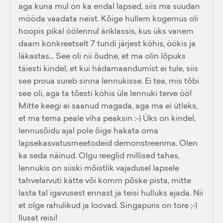
aga kuna mul on ka endal lapsed, siis ma suudan
mööda vaadata neist. Kõige hullem kogemus oli
hoopis pikal öölennul äriklassis, kus üks vanem
daam konkreetselt 7 tundi järjest köhis, öökis ja
läkastas... See oli nii õudne, et ma olin lõpuks
täiesti kindel, et kui hädamaandumist ei tule, siis
see proua sureb sinna lennukisse. Ei tea, mis tõbi
see oli, aga ta tõesti köhis üle lennuki terve öö!
Mitte keegi ei saanud magada, aga ma ei ütleks,
et ma tema peale viha peaksin :-) Üks on kindel,
lennusõidu ajal pole õige hakata oma
lapsekasvatusmeetodeid demonstreerima. Olen
ka seda näinud. Olgu reeglid millised tahes,
lennukis on siiski mõistlik vajadusel lapsele
tahvelarvuti kätte või komm põske pista, mitte
lasta tal igavusest ennast ja teisi hulluks ajada. Nii
et olge rahulikud ja loovad. Singapuris on tore ;-)
Ilusat reisi!