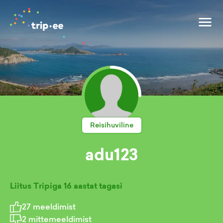
Reisihuviline
adu123
Liitus Tripiga
16 aastat tagasi
27
meeldimist
2
mittemeeldimist