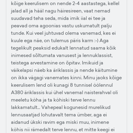
kõige keerulisem on nende 2-4 aastastega, kellel
jalad all ja hääl nagu häiresireen, vaat nemad
suudavad teha seda, mida imik iial ei tee ja
peavad oma agoonias vastu uskumatult palju
tunde. Kui veel juhtuvad olema vanemad, kes ei
kuule ega näe, on tulemus päris karm :-) Aga
tegelikult peaksid edukalt lennatud saama kõik
inimesed sõltumata vanusest ja lennuklassist,
teistega arvestamine on õpitav. Imikuid ja
väikelapsi näeb ka äriklassis ja nende käitumine
on ikka vägagi vanemates kinni. Minu jaoks kõige
keerulisem lend oli kunagi 8 tunnisel öölennul
A380 äriklassis kui ühel vanemal naisterahval oli
meeletu köha ja ta köhiski terve lennu
lakkamatult... Vahepeal kogunesid murelikud
lennusaatjad lohutavalt tema ümber, aga ei
aidanud ükski ravim ega miski muu, inimene
köhis nii rämedalt terve lennu, et mitte keegi ei