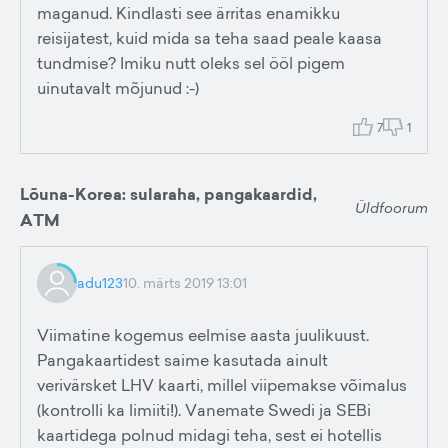
maganud. Kindlasti see ärritas enamikku
reisijatest, kuid mida sa teha saad peale kaasa
tundmise? Imiku nutt oleks sel ööl pigem
uinutavalt mõjunud :-)
7
1
Lõuna-Korea: sularaha, pangakaardid,
Üldfoorum
ATM
adu123
10. märts 2019 13:01
Viimatine kogemus eelmise aasta juulikuust.
Pangakaartidest saime kasutada ainult
verivärsket LHV kaarti, millel viipemakse võimalus
(kontrolli ka limiiti!). Vanemate Swedi ja SEBi
kaartidega polnud midagi teha, sest ei hotellis