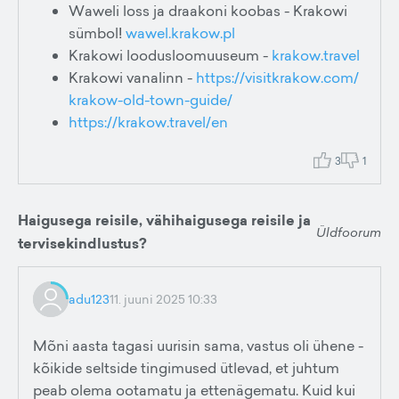
Waweli loss ja draakoni koobas - Krakowi
sümbol!
wawel.krakow.pl
Krakowi loodusloomuuseum -
krakow.travel
Krakowi vanalinn -
https://visitkrakow.com/
krakow-old-town-guide/
https://krakow.travel/en
3
1
Haigusega reisile, vähihaigusega reisile ja
Üldfoorum
tervisekindlustus?
adu123
11. juuni 2025 10:33
Mõni aasta tagasi uurisin sama, vastus oli ühene -
kõikide seltside tingimused ütlevad, et juhtum
peab olema ootamatu ja ettenägematu. Kuid kui