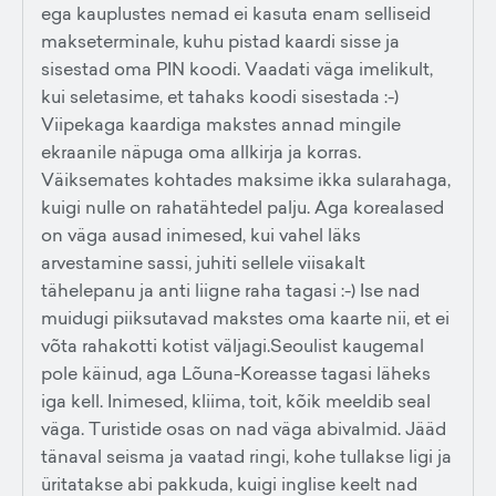
ega kauplustes nemad ei kasuta enam selliseid
makseterminale, kuhu pistad kaardi sisse ja
sisestad oma PIN koodi. Vaadati väga imelikult,
kui seletasime, et tahaks koodi sisestada :-)
Viipekaga kaardiga makstes annad mingile
ekraanile näpuga oma allkirja ja korras.
Väiksemates kohtades maksime ikka sularahaga,
kuigi nulle on rahatähtedel palju. Aga korealased
on väga ausad inimesed, kui vahel läks
arvestamine sassi, juhiti sellele viisakalt
tähelepanu ja anti liigne raha tagasi :-) Ise nad
muidugi piiksutavad makstes oma kaarte nii, et ei
võta rahakotti kotist väljagi.Seoulist kaugemal
pole käinud, aga Lõuna-Koreasse tagasi läheks
iga kell. Inimesed, kliima, toit, kõik meeldib seal
väga. Turistide osas on nad väga abivalmid. Jääd
tänaval seisma ja vaatad ringi, kohe tullakse ligi ja
üritatakse abi pakkuda, kuigi inglise keelt nad