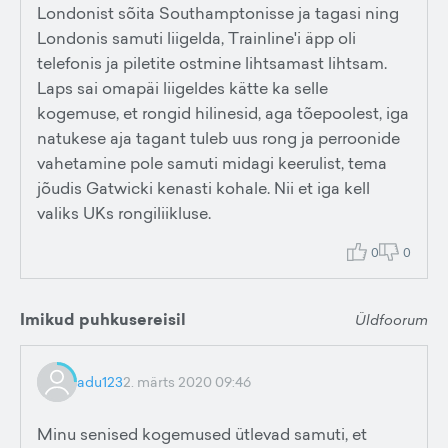
Londonist sõita Southamptonisse ja tagasi ning
Londonis samuti liigelda, Trainline'i äpp oli
telefonis ja piletite ostmine lihtsamast lihtsam.
Laps sai omapäi liigeldes kätte ka selle
kogemuse, et rongid hilinesid, aga tõepoolest, iga
natukese aja tagant tuleb uus rong ja perroonide
vahetamine pole samuti midagi keerulist, tema
jõudis Gatwicki kenasti kohale. Nii et iga kell
valiks UKs rongiliikluse.
0
0
Imikud puhkusereisil
Üldfoorum
adu123
2. märts 2020 09:46
Minu senised kogemused ütlevad samuti, et