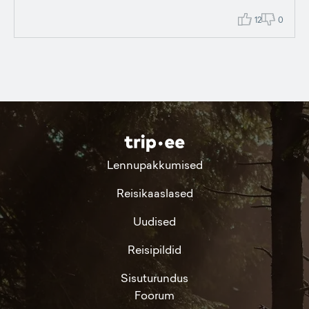
12
0
Lennupakkumised
Reisikaaslased
Uudised
Reisipildid
Sisuturundus
Foorum