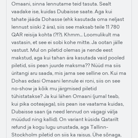
Omaani, sinna lennutame teid tasuta. Sealt
vaadake ise, kuidas Dubaisse saate. Aga kui
tahate jääda Dohasse (ehk kasutada oma neljast
lennust siiski 2 ära), siis see maksab teile 11 780
QAR reisija kohta (?!?). Khmm... Loomulikult ma
vastasin, et see ei sobi kohe mitte. Ja ootan jälle
vastust. Mul on piletid olemas ja nende eest
makstud, aga kui tahan ära kasutada vaid pooled
piletid, siis pean juurde maksma?? Nüüd ma siis
üritangi aru saada, mis jama see selline on. Kui ma
Dohas edasi Omaani lennule ei roni, siis on see
no-show ja kõik mu järgmised piletid
tühistatakse? Ja kui lähen Omaani (jumal teab,
kui pika ooteajaga), siis pean ise vaatama kuidas,
Dubaisse saan (ja need lennud on vägagi välja
müüdud ning kallid). On variant küsida Qatarilt
refund ja kogu lugu unustada, aga Tallinn-
Stockholm piletid on siis ka raisus. Ühe sõnaga,