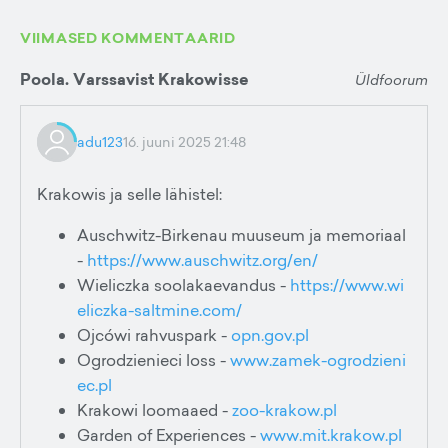
VIIMASED KOMMENTAARID
Poola. Varssavist Krakowisse
Üldfoorum
adu123
16. juuni 2025 21:48
Krakowis ja selle lähistel:
Auschwitz-Birkenau muuseum ja memoriaal
-
https://www.auschwitz.org/en/
Wieliczka soolakaevandus -
https://www.wi
eliczka-saltmine.com/
Ojcówi rahvuspark -
opn.gov.pl
Ogrodzienieci loss -
www.zamek-ogrodzieni
ec.pl
Krakowi loomaaed -
zoo-krakow.pl
Garden of Experiences -
www.mit.krakow.pl