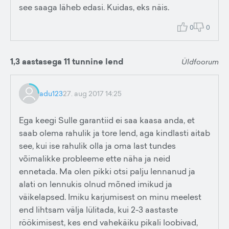
see saaga läheb edasi. Kuidas, eks näis.
0
0
1,3 aastasega 11 tunnine lend
Üldfoorum
adu123
27. aug 2017 14:25
Ega keegi Sulle garantiid ei saa kaasa anda, et
saab olema rahulik ja tore lend, aga kindlasti aitab
see, kui ise rahulik olla ja oma last tundes
võimalikke probleeme ette näha ja neid
ennetada. Ma olen pikki otsi palju lennanud ja
alati on lennukis olnud mõned imikud ja
väikelapsed. Imiku karjumisest on minu meelest
end lihtsam välja lülitada, kui 2-3 aastaste
röökimisest, kes end vahekäiku pikali loobivad,