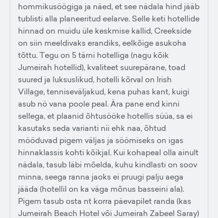
hommikusöögiga ja näed, et see nädala hind jääb
tublisti alla planeeritud eelarve. Selle keti hotellide
hinnad on muidu üle keskmise kallid, Creekside
on siin meeldivaks erandiks, eelkõige asukoha
tõttu. Tegu on 5 tärni hotelliga (nagu kõik
Jumeirah hotellid), kvaliteet suurepärane, toad
suured ja luksuslikud, hotelli kõrval on Irish
Village, tenniseväljakud, kena puhas kant, kuigi
asub nö vana poole peal. Ära pane end kinni
sellega, et plaanid õhtusööke hotellis süüa, sa ei
kasutaks seda varianti nii ehk naa, õhtud
mööduvad pigem väljas ja söömiseks on igas
hinnaklassis kohti kõikjal. Kui kohapeal olla ainult
nädala, tasub läbi mõelda, kuhu kindlasti on soov
minna, seega ranna jaoks ei pruugi palju aega
jääda (hotellil on ka väga mõnus basseini ala).
Pigem tasub osta nt korra päevapilet randa (kas
Jumeirah Beach Hotel või Jumeirah Zabeel Saray)