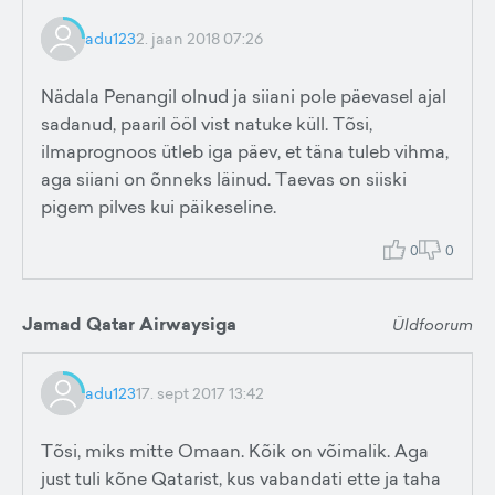
adu123
2. jaan 2018 07:26
Nädala Penangil olnud ja siiani pole päevasel ajal
sadanud, paaril ööl vist natuke küll. Tõsi,
ilmaprognoos ütleb iga päev, et täna tuleb vihma,
aga siiani on õnneks läinud. Taevas on siiski
pigem pilves kui päikeseline.
0
0
Jamad Qatar Airwaysiga
Üldfoorum
adu123
17. sept 2017 13:42
Tõsi, miks mitte Omaan. Kõik on võimalik. Aga
just tuli kõne Qatarist, kus vabandati ette ja taha