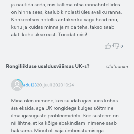
ja nautida seda, mis kallima otsa rannahotellides
on hinna sees, kaalub kindlasti üles avaliku ranna.
Konkreetses hotellis antakse ka väga head nõu,
kuhu ja kuidas minna ja mida teha, takso saab
alati kohe ukse eest. Toredat reisi!
1
0
Rongiliikluse usaldusväärsus UK-s?
Üldfoorum
adu123
20. juuli 2020 10:24
Mina olen inimene, kes suudab igas uues kohas
ära eksida, aga UK rongidega kulges sõitmine
ilma igasuguste probleemideta. See süsteem on
nii lihtne, et ka kõige ebakindlam inimene saab
hakkama. Minul oli vaja ümberistumisega