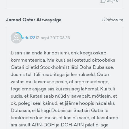
0
0
Jamad Qatar Airwaysiga
Üldfoorum
adu123
17. sept 2017 08:53
Lisan siia enda kurioosiumi, ehk keegi oskab
kommenteerida. Maikuus sai ostetud oktoobriks
Qatari piletid Stockholmist läbi Doha Dubaisse.
Juunis tuli tüli naabritega ja lennukeeld, Qatar
vastas mu küsimuse peale, et ärge muretsege,
tegeleme asjaga siis kui reisiaeg lähemal. Kui tuli
uudis, et Katari saab nüüd viisavabalt, mõtlesin, et
ok, polegi seal käinud, et jääme hoopis nädalaks
Dohasse, ei lähegi Dubaisse. Saatsin Qatarile
konkreetse küsimuse, et kas nii saab, et kasutame
ära ainult ARN-DOH ja DOH-ARN piletid, aga