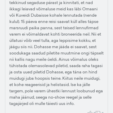
tekkinud segaduse pärast ja kinnitati, et nad
ikkagi leiavad võimaluse meid kas läbi Omaani
või Kuveidi Dubaisse kohale lennutada (nende
kulul). 15 päeva enne reisi saavat küll alles täpse
marsruudi paika panna, sest teised lennufirmad
varem ei võimaldavat kohti broneerida neil. Nii et
üllatusi võib veel tulla, aga leppisime kokku, et
jäägu siis nii. Dohasse me jääda ei saavat, sest
soodukaga saadud piletite muutmine ongi täpselt
nii kallis nagu meile öeldi. Ainus võimalus oleks
tühistada olemasolevad piletid, saada raha tagasi
ja osta uued piletid Dohasse, ega täna on hind
muidugi juba hoopsis teine. Kiitus neile muidugi,
et kohe reageerisid ja helistasid. Ise ka jälle
targem, pole varem ühestki lennust loobunud ega
maha jäänud, seega no-show reegel ja selle
tagajärjed oli mulle täiesti uus info.