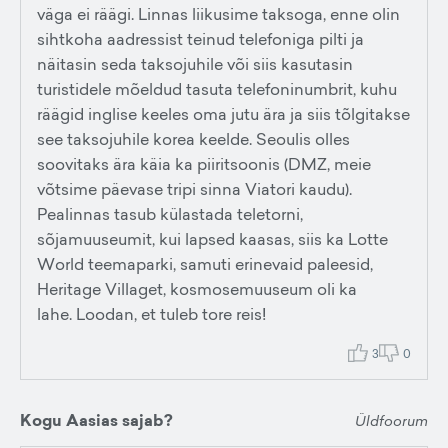
väga ei räägi. Linnas liikusime taksoga, enne olin
sihtkoha aadressist teinud telefoniga pilti ja
näitasin seda taksojuhile või siis kasutasin
turistidele mõeldud tasuta telefoninumbrit, kuhu
räägid inglise keeles oma jutu ära ja siis tõlgitakse
see taksojuhile korea keelde. Seoulis olles
soovitaks ära käia ka piiritsoonis (DMZ, meie
võtsime päevase tripi sinna Viatori kaudu).
Pealinnas tasub külastada teletorni,
sõjamuuseumit, kui lapsed kaasas, siis ka Lotte
World teemaparki, samuti erinevaid paleesid,
Heritage Villaget, kosmosemuuseum oli ka
lahe. Loodan, et tuleb tore reis!
3
0
Kogu Aasias sajab?
Üldfoorum