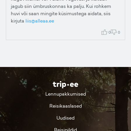
jagub siin ümbruskonnas ka palju. Kui rohkem
huvi või saan mingite küsimustega aidata, siis
kirjuta
liis@alleaa.ee
0
0
Lennupakkumised
Reisikaaslased
Uudised
Reisipildid