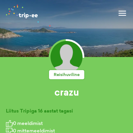
Reisihuviline
crazu
Liitus Tripiga
16 aastat tagasi
0
meeldimist
0
mittemeeldimist