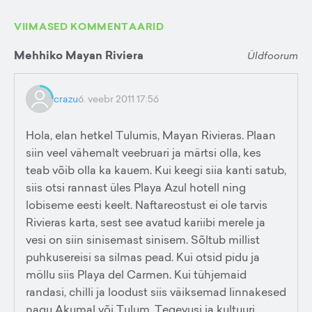
VIIMASED KOMMENTAARID
Mehhiko Mayan Riviera
Üldfoorum
crazu
6. veebr 2011 17:56
Hola, elan hetkel Tulumis, Mayan Rivieras. Plaan
siin veel vähemalt veebruari ja märtsi olla, kes
teab võib olla ka kauem. Kui keegi siia kanti satub,
siis otsi rannast üles Playa Azul hotell ning
lobiseme eesti keelt. Naftareostust ei ole tarvis
Rivieras karta, sest see avatud kariibi merele ja
vesi on siin sinisemast sinisem. Sõltub millist
puhkusereisi sa silmas pead. Kui otsid pidu ja
möllu siis Playa del Carmen. Kui tühjemaid
randasi, chilli ja loodust siis väiksemad linnakesed
nagu Akumal või Tulum. Tegevusi ja kultuuri