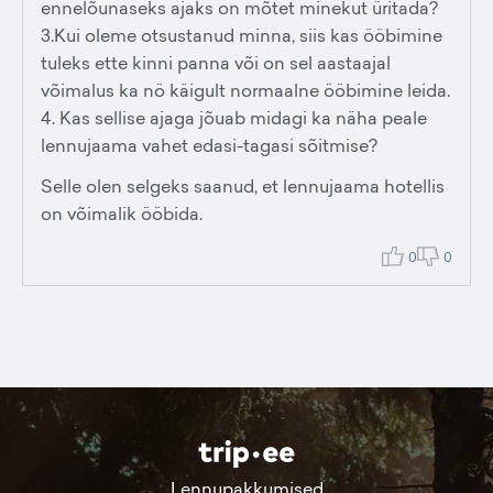
ennelõunaseks ajaks on mõtet minekut üritada?
3.Kui oleme otsustanud minna, siis kas ööbimine
tuleks ette kinni panna või on sel aastaajal
võimalus ka nö käigult normaalne ööbimine leida.
4. Kas sellise ajaga jõuab midagi ka näha peale
lennujaama vahet edasi-tagasi sõitmise?
Selle olen selgeks saanud, et lennujaama hotellis
on võimalik ööbida.
0
0
Lennupakkumised