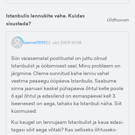
Istanbulis lennukite vahe. Kuidas
Üldfoorum
sisustada?
leemet1939
22. okt 2009 10:08
Siin varasematel postitustel on juttu olnud
Istanbulist ja ööbimisest seal. Minu probleem on
järgmine. Oleme sunnitud kahe lennu vahel
veetma peaaegu ööpäeva Istanbulis. Saabume
sinna jaanuari keskel pühapäeva õhtul kelle poole
6 ajal õhtul ja edasilend on esmaspäeval kell 3.
Iseenesest on aega, tahaks ka Istanbuli näha. Siit
küsimused:
Kui kaugel on lennujaam Istanbulist ja kaua edasi-
tagasi sõit aega võtab? Kas selliseks õhtuseks-