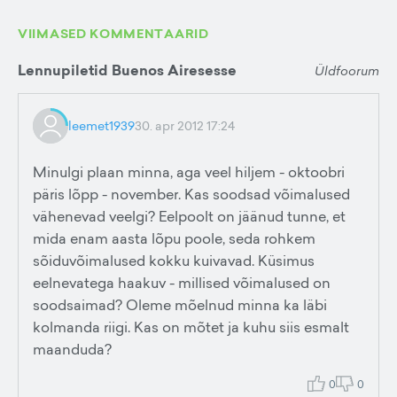
VIIMASED KOMMENTAARID
Lennupiletid Buenos Airesesse
Üldfoorum
leemet1939
30. apr 2012 17:24
Minulgi plaan minna, aga veel hiljem - oktoobri
päris lõpp - november. Kas soodsad võimalused
vähenevad veelgi? Eelpoolt on jäänud tunne, et
mida enam aasta lõpu poole, seda rohkem
sõiduvõimalused kokku kuivavad. Küsimus
eelnevatega haakuv - millised võimalused on
soodsaimad? Oleme mõelnud minna ka läbi
kolmanda riigi. Kas on mõtet ja kuhu siis esmalt
maanduda?
0
0