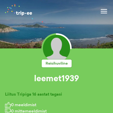
Reisihuviline
leemet1939
Liitus Tripiga
16 aastat tagasi
0
meeldimist
0
mittemeeldimist