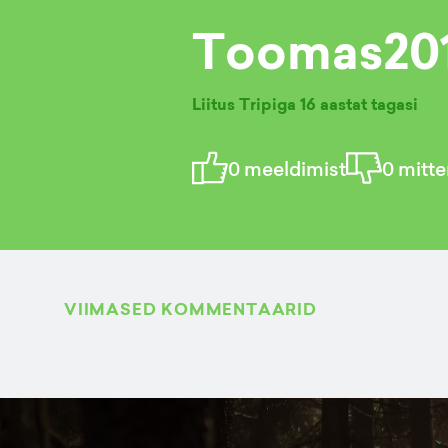
Toomas20
Liitus Tripiga
16 aastat tagasi
0
meeldimist
0
mitte
VIIMASED KOMMENTAARID