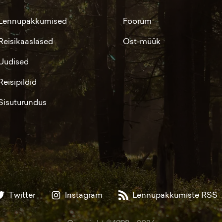
Lennupakkumised
Foorum
Reisikaaslased
Ost-müük
Uudised
Reisipildid
Sisuturundus
Twitter
Instagram
Lennupakkumiste RSS