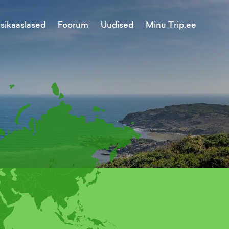
Minu Trip.ee
isikaaslased
Foorum
Uudised