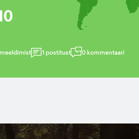
10
meeldimist
1
postitust
0
kommentaari