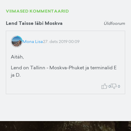
VIIMASED KOMMENTAARID
Lend Taisse läbi Moskva
Üldfoorum
Mona Lisa
27. dets 2019 00:09
Aitäh,
Lend on Tallinn - Moskva-Phuket ja terminalid E
ja D.
0
0