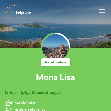
Reisihuviline
Mona Lisa
Liitus Tripiga
16 aastat tagasi
0
meeldimist
1
mittemeeldimist