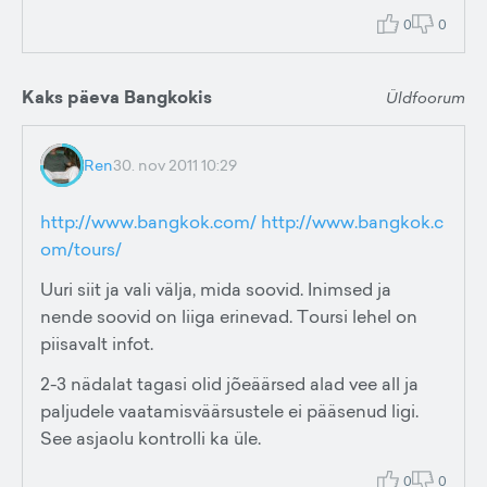
0
0
Kaks päeva Bangkokis
Üldfoorum
Ren
30. nov 2011 10:29
http://www.bangkok.com/
http://www.bangkok.c
om/tours/
Uuri siit ja vali välja, mida soovid. Inimsed ja
nende soovid on liiga erinevad. Toursi lehel on
piisavalt infot.
2-3 nädalat tagasi olid jõeäärsed alad vee all ja
paljudele vaatamisväärsustele ei pääsenud ligi.
See asjaolu kontrolli ka üle.
0
0