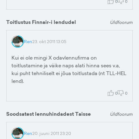
0
0
Toitlustus Finnair-i lendudel
Üldfoorum
Ren
23. okt 2011 13:05
Kui ei ole mingi X odavlennufirma on
toitlustamine ja väike naps alati hinna sees v.a,
kui puht tehniliselt ei jõua toitlustada (nt TLL-HEL
lend).
0
0
Soodsatest lennuhindadest Taisse
Üldfoorum
Ren
20. juuni 2011 23:20