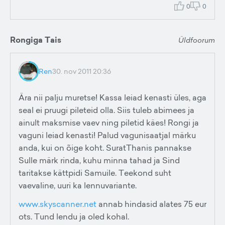
0
0
Rongiga Tais
Üldfoorum
Ren
30. nov 2011 20:36
Ära nii palju muretse! Kassa leiad kenasti üles, aga
seal ei pruugi pileteid olla. Siis tuleb abimees ja
ainult maksmise vaev ning piletid käes! Rongi ja
vaguni leiad kenasti! Palud vagunisaatjal märku
anda, kui on õige koht. SuratThanis pannakse
Sulle märk rinda, kuhu minna tahad ja Sind
taritakse kättpidi Samuile. Teekond suht
vaevaline, uuri ka lennuvariante.
www.skyscanner.net
annab hindasid alates 75 eur
ots. Tund lendu ja oled kohal.