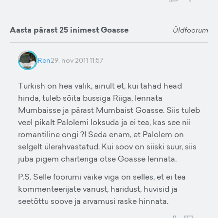
Aasta pärast 25 inimest Goasse
Üldfoorum
Ren
29. nov 2011 11:57
Turkish on hea valik, ainult et, kui tahad head
hinda, tuleb sõita bussiga Riiga, lennata
Mumbaisse ja pärast Mumbaist Goasse. Siis tuleb
veel pikalt Palolemi loksuda ja ei tea, kas see nii
romantiline ongi ?! Seda enam, et Palolem on
selgelt ülerahvastatud. Kui soov on siiski suur, siis
juba pigem charteriga otse Goasse lennata.
P.S. Selle foorumi väike viga on selles, et ei tea
kommenteerijate vanust, haridust, huvisid ja
seetõttu soove ja arvamusi raske hinnata.