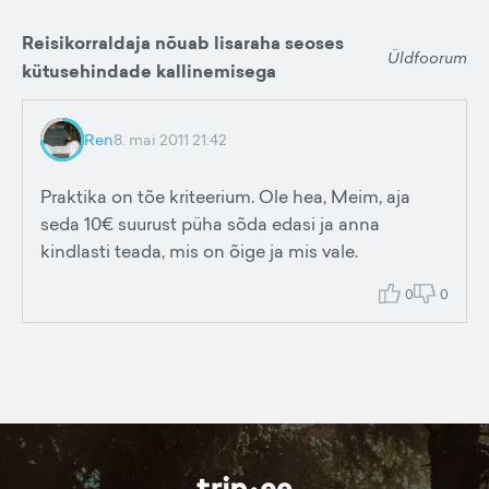
Reisikorraldaja nõuab lisaraha seoses
Üldfoorum
kütusehindade kallinemisega
Ren
8. mai 2011 21:42
Praktika on tõe kriteerium. Ole hea, Meim, aja
seda 10€ suurust püha sõda edasi ja anna
kindlasti teada, mis on õige ja mis vale.
0
0