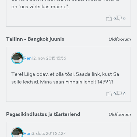
on "uus vürtsikas maitse".
0
0
Tallinn - Bangkok juunis
Üldfoorum
Ren
12. nov 2015 15:56
Tere! Liiga odav, et olla tõsi. Saada link, kust Sa
selle leidsid. Mina saan Finnairi lehelt 1499 ?!
0
0
Pagasikindlustus ja tšarterlend
Üldfoorum
Ren
3. dets 2011 22:27