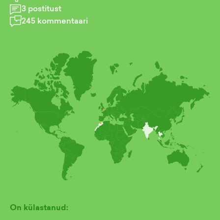
3
postitust
245
kommentaari
On külastanud: