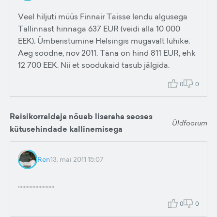
Veel hiljuti müüs Finnair Taisse lendu algusega
Tallinnast hinnaga 637 EUR (veidi alla 10 000
EEK). Ümberistumine Helsingis mugavalt lühike.
Aeg soodne, nov 2011. Täna on hind 811 EUR, ehk
12 700 EEK. Nii et soodukaid tasub jälgida.
0
0
Reisikorraldaja nõuab lisaraha seoses
Üldfoorum
kütusehindade kallinemisega
Ren
13. mai 2011 15:07
.........................
0
0