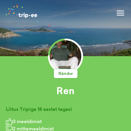
Rändur
Ren
Liitus Tripiga
18 aastat tagasi
3
meeldimist
2
mittemeeldimist