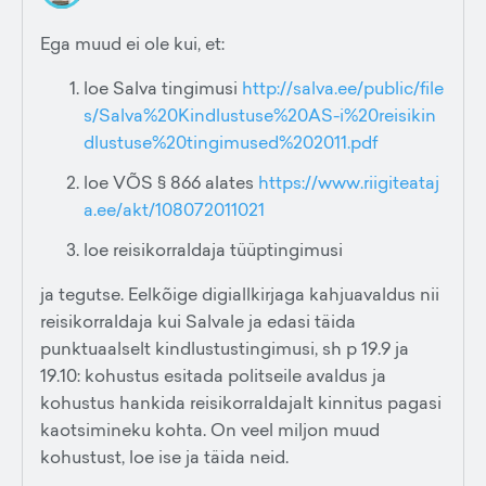
Ega muud ei ole kui, et:
loe Salva tingimusi
http://salva.ee/public/file
s/Salva%20Kindlustuse%20AS-i%20reisikin
dlustuse%20tingimused%202011.pdf
loe VÕS § 866 alates
https://www.riigiteataj
a.ee/akt/108072011021
loe reisikorraldaja tüüptingimusi
ja tegutse. Eelkõige digiallkirjaga kahjuavaldus nii
reisikorraldaja kui Salvale ja edasi täida
punktuaalselt kindlustustingimusi, sh p 19.9 ja
19.10: kohustus esitada politseile avaldus ja
kohustus hankida reisikorraldajalt kinnitus pagasi
kaotsimineku kohta. On veel miljon muud
kohustust, loe ise ja täida neid.