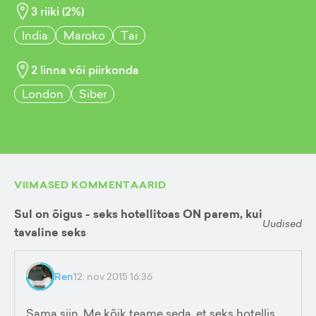
3
riiki (
2
%)
India
Maroko
Tai
2
linna või piirkonda
London
Siber
VIIMASED KOMMENTAARID
Sul on õigus - seks hotellitoas ON parem, kui
Uudised
tavaline seks
Ren
12. nov 2015 16:36
Sama siin. Me kõik teame seda, et seks hotellis