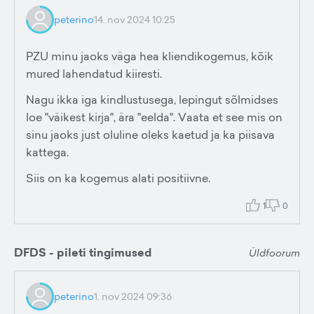
peterino
14. nov 2024 10:25
PZU minu jaoks väga hea kliendikogemus, kõik
mured lahendatud kiiresti.
Nagu ikka iga kindlustusega, lepingut sõlmidses
loe "väikest kirja", ära "eelda". Vaata et see mis on
sinu jaoks just oluline oleks kaetud ja ka piisava
kattega.
Siis on ka kogemus alati positiivne.
1
0
DFDS - pileti tingimused
Üldfoorum
peterino
1. nov 2024 09:36