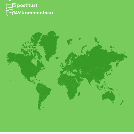
5
postitust
149
kommentaari