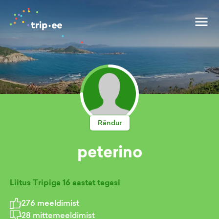
Rändur
peterino
Liitus Tripiga
16 aastat tagasi
276
meeldimist
28
mittemeeldimist