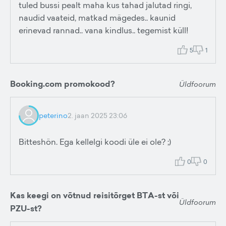
tuled bussi pealt maha kus tahad jalutad ringi,
naudid vaateid, matkad mägedes.. kaunid
erinevad rannad.. vana kindlus.. tegemist küll!
5
1
Booking.com promokood?
Üldfoorum
peterino
2. jaan 2025 23:06
Bitteshön. Ega kellelgi koodi üle ei ole? ;)
0
0
Kas keegi on võtnud reisitõrget BTA-st või
Üldfoorum
PZU-st?