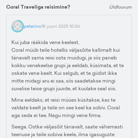
Coral Traveliga reisimine?
Üldfoorum
peterino
18. juuni 2025 10:06
Kui juba rääkida vene keelest.
Coral müüb teile hotellis väljasõite kallimalt kui
tänavalt sama reisi osta muidugi, ja siis paneb
kokku venekeelse grupi ja eeldab, küsimata, et te
oskate vene keelt. Kui selgub, et te giidist ikka
mitte midagi aru ei saa, siis saadetakse mingi
suvalise teise grupi juurde, et kuulake seal siis.
Mina eeldaks, et reisi müües küsitakse, kas te
valdate keelt ja teile on see keel ka sobiv. Coral
aga seda ei tee. Nagu mingi vene firma.
Seega. Ostke väljasõit tänavalt, saate vähemasti
teenuse ja teile sobiva keele, ilma igasuguste