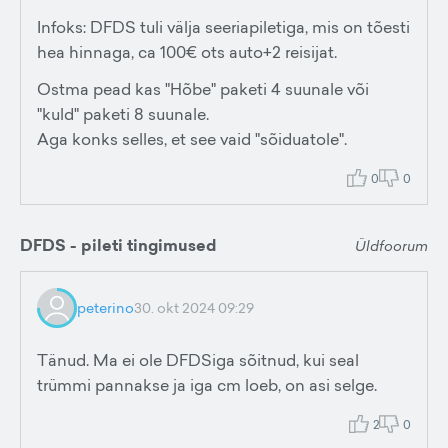
Infoks: DFDS tuli välja seeriapiletiga, mis on tõesti
hea hinnaga, ca 100€ ots auto+2 reisijat.
Ostma pead kas "Hõbe" paketi 4 suunale või
"kuld" paketi 8 suunale.
Aga konks selles, et see vaid "sõiduatole".
0
0
DFDS - pileti tingimused
Üldfoorum
peterino
30. okt 2024 09:29
Tänud. Ma ei ole DFDSiga sõitnud, kui seal
trümmi pannakse ja iga cm loeb, on asi selge.
2
0