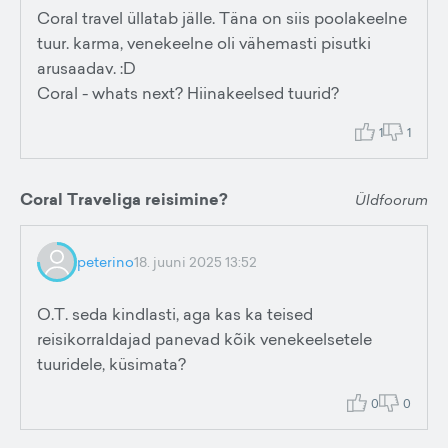
Coral travel üllatab jälle. Täna on siis poolakeelne
tuur. karma, venekeelne oli vähemasti pisutki
arusaadav. :D
Coral - whats next? Hiinakeelsed tuurid?
1
1
Coral Traveliga reisimine?
Üldfoorum
peterino
18. juuni 2025 13:52
O.T. seda kindlasti, aga kas ka teised
reisikorraldajad panevad kõik venekeelsetele
tuuridele, küsimata?
0
0