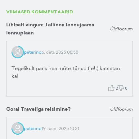
VIIMASED KOMMENTAARID
Lihtsalt vingun: Tallinna lennujaama
Üldfoorum
lennuplaan
peterino
6. dets 2025 08:58
Tegelikult päris hea mõte, tänud fre! :) katsetan
ka!
2
0
Coral Traveliga reisimine?
Üldfoorum
peterino
19. juuni 2025 10:31