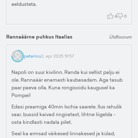
eeldusteta.
6
0
Rannaäärne puhkus Itaalias
Üldfoorum
peterino
2. apr 2025 19:57
Napoli on suur kivilinn. Randa kui sellist palju ei
ole. Rannaäär enamasti kaubasadam. Aga tasub
paar paeva olla. Kuna rongisoidu kaugusel ka
Pompei!
Edasi praamiga 40min Ischia saarele. Ilus rahulik
saar, bussid kaivad ringiratast, lihtne liigelda -
osta kindlasti nadala pilet.
Seal ka armsad väikesed linnakesed ja külad,