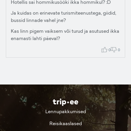
Hotellis sai hommikusööki ikka hommikul? :D
Ja kuidas on erinevate turismiteenustega, giidid,
bussid linnade vahel jne?
Kas linn pigem vaiksem või turud ja asutused ikka
enamasti lahti päeval?
0
0
Lennupakkumised
Reisikaaslased