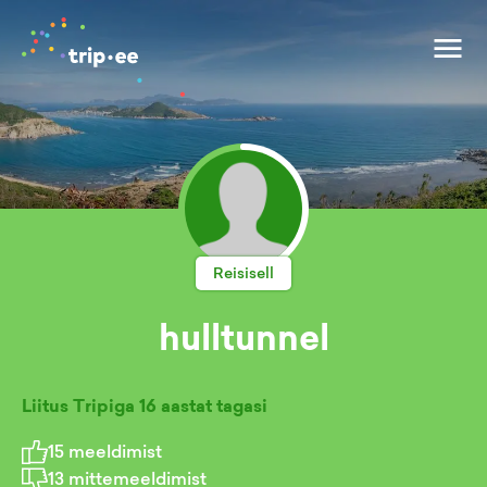
Reisisell
hulltunnel
Liitus Tripiga
16 aastat tagasi
15
meeldimist
13
mittemeeldimist