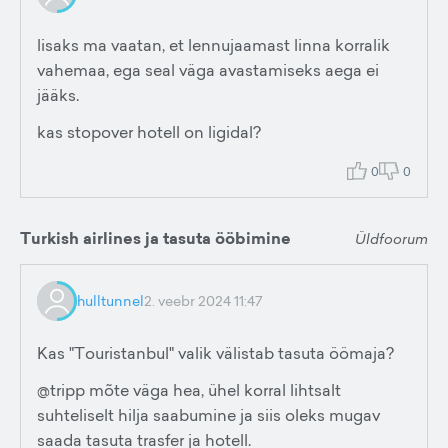
lisaks ma vaatan, et lennujaamast linna korralik
vahemaa, ega seal väga avastamiseks aega ei
jääks.
kas stopover hotell on ligidal?
0
0
Turkish airlines ja tasuta ööbimine
Üldfoorum
hulltunnel
2. veebr 2024 11:47
Kas "Touristanbul" valik välistab tasuta öömaja?
@tripp mõte väga hea, ühel korral lihtsalt
suhteliselt hilja saabumine ja siis oleks mugav
saada tasuta trasfer ja hotell.