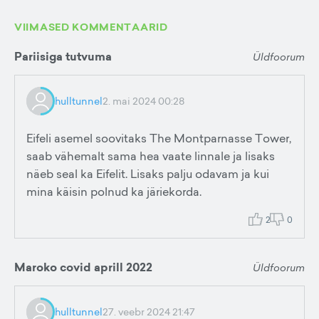
VIIMASED KOMMENTAARID
Pariisiga tutvuma
Üldfoorum
hulltunnel
2. mai 2024 00:28
Eifeli asemel soovitaks The Montparnasse Tower,
saab vähemalt sama hea vaate linnale ja lisaks
näeb seal ka Eifelit. Lisaks palju odavam ja kui
mina käisin polnud ka järiekorda.
2
0
Maroko covid aprill 2022
Üldfoorum
hulltunnel
27. veebr 2024 21:47