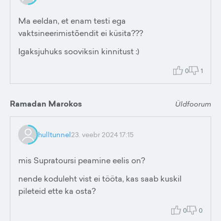
Ma eeldan, et enam testi ega
vaktsineerimistõendit ei küsita???
Igaksjuhuks sooviksin kinnitust :)
0
1
Ramadan Marokos
Üldfoorum
hulltunnel
23. veebr 2024 17:15
mis Supratoursi peamine eelis on?
nende koduleht vist ei tööta, kas saab kuskil
pileteid ette ka osta?
0
0