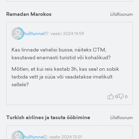
Ramadan Marokos
Üldfoorum
hulltunnel
17. veebr 2024 14:59
Kas linnade vahelisi busse, näiteks CTM,
kasutavad enamasti turistid või kohalikud?
Mõtlen, et kui reis kestab 3h, kas seal on sobik
tarbida vett ja süüa või vaadatakse imelikult
sellele?
0
0
Turkish airlines ja tasuta ööbimine
Üldfoorum
hulltunnel
2. veebr 2024 13:01