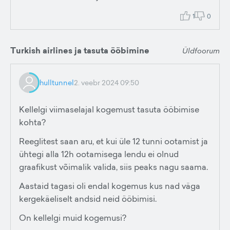
1
0
Turkish airlines ja tasuta ööbimine
Üldfoorum
hulltunnel
2. veebr 2024 09:50
Kellelgi viimaselajal kogemust tasuta ööbimise
kohta?
Reeglitest saan aru, et kui üle 12 tunni ootamist ja
ühtegi alla 12h ootamisega lendu ei olnud
graafikust võimalik valida, siis peaks nagu saama.
Aastaid tagasi oli endal kogemus kus nad väga
kergekäeliselt andsid neid ööbimisi.
On kellelgi muid kogemusi?