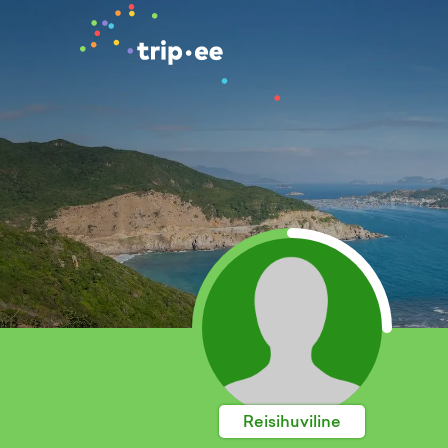
Reisihuviline