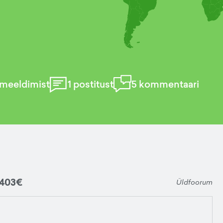
meeldimist
1
postitust
5
kommentaari
 403€
Üldfoorum