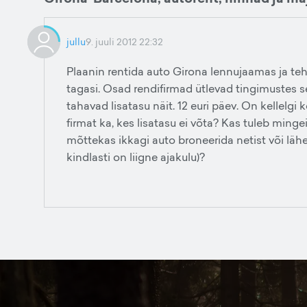
jullu
9. juuli 2012 22:32
Plaanin rentida auto Girona lennujaamas ja teh
tagasi. Osad rendifirmad ütlevad tingimustes se
tahavad lisatasu näit. 12 euri päev. On kellelgi
firmat ka, kes lisatasu ei võta? Kas tuleb mingeid
mõttekas ikkagi auto broneerida netist või läh
kindlasti on liigne ajakulu)?