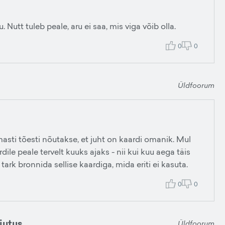
. Nutt tuleb peale, aru ei saa, mis viga võib olla.
0
0
Üldfoorum
masti tõesti nõutakse, et juht on kaardi omanik. Mul
ile peale tervelt kuuks ajaks - nii kui kuu aega täis
 tark bronnida sellise kaardiga, mida eriti ei kasuta.
0
0
jutus
Üldfoorum