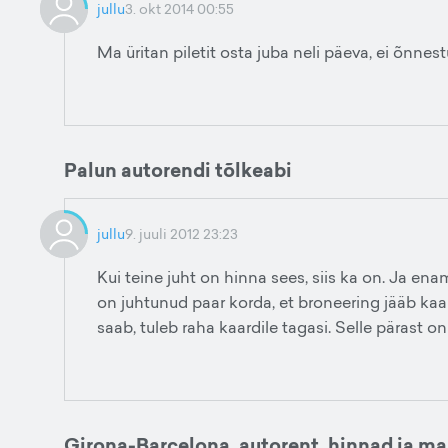
jullu
3. okt 2014 00:55
Ma üritan piletit osta juba neli päeva, ei õnnestu
Palun autorendi tõlkeabi
jullu
9. juuli 2012 23:23
Kui teine juht on hinna sees, siis ka on. Ja ena
on juhtunud paar korda, et broneering jääb kaard
saab, tuleb raha kaardile tagasi. Selle pärast on
Girona-Barcelona, autorent, hinnad ja ma