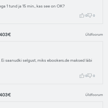
ga 1 tund ja 15 min., kas see on OK?
0
0
 403€
Üldfoorum
ud. Ei saanudki selgust, miks ebookers.de maksed läbi
0
0
 403€
Üldfoorum