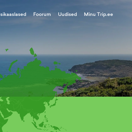
Minu Trip.ee
isikaaslased
Foorum
Uudised