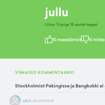
jullu
Liitus Tripiga
15 aastat tagasi
0
meeldimist
0
mitte
VIIMASED KOMMENTAARID
Stockholmist Pekingisse ja Bangkokki al
jullu
9. okt 2014 19:49