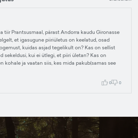
a tiir Prantsusmaal, pärast Andorra kaudu Gironasse
lgelt, et igasugune piiriületus on keelatud, osad
 kogemust, kuidas asjad tegelikult on? Kas on sellist
 sekeldusi, kui ei ütlegi, et piiri ületan? Kas on
en kohale ja vaatan siis, kes mida pakub(samas see
0
0