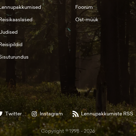
Lennupakkumised
Foorum
Reisikaaslased
Ost-müük
Uudised
Reisipildid
Sisuturundus
Twitter
Instagram
Lennupakkumiste RSS
Copyright © 1998 -
2026