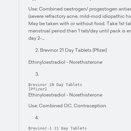
Use: Combined oestrogen/ progestogen antia
(severe refractory acne, mild-mod idiopathic hi
May be taken with or without food. Take 1st tab
menstrual period then 1 tab/day until pack is 
day 2-...
Brevinor 21 Day Tablets [Pfizer]
Ethinyloestradiol - Norethisterone
Brevinor 28 Day Tablets

Ethinyloestradiol - Norethisterone
Use: Combined OC. Contraception
Brevinor-1 21 Day Tablets
