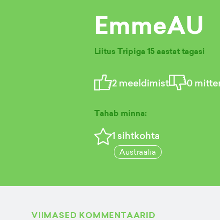
EmmeAU
Liitus Tripiga
15 aastat tagasi
2
meeldimist
0
mitte
Tahab minna:
1
sihtkohta
Austraalia
VIIMASED KOMMENTAARID