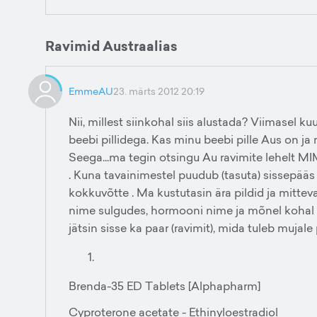
Ravimid Austraalias
EmmeAU
23. märts 2012 20:19
Nii, millest siinkohal siis alustada? Viimasel ku
beebi pillidega. Kas minu beebi pille Aus on j
Seega...ma tegin otsingu Au ravimite lehelt MIM
. Kuna tavainimestel puudub (tasuta) sissepääs se
kokkuvõtte . Ma kustutasin ära pildid ja mittevaja
nime sulgudes, hormooni nime ja mõnel kohal k
jätsin sisse ka paar (ravimit), mida tuleb mujale 
Brenda-35 ED Tablets [Alphapharm]
Cyproterone acetate - Ethinyloestradiol