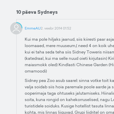
10 päeva Sydneys
EmmeAU
2. veebr 2014 01:52
Kui ma pole hiljaks jaanud, siis kiiresti paar 
loomaaed, mere muuseum,( need 4 on koik uhes
kui ei taha seda teha siis Sidney Toweris niisam
(katedraal, kui ma selle nuud oieti kirjutasin) 
maiasmokk oled) Kindlasti Chinese Garden (Hii
omamoodi)
Sidney pea Zoo asub saarel: sinna votke toit k
valja soidab siis hoia paremale poole aarde ja
ooperimaja taga ohtuseks jalutamiseks. Hiina
soita, kuna rongid on kahekorruselised, nagu 
turistidele soiduks. Kusige hotellist tasuta linn
kohta, mis linnas liiguvad. Grupi liidritel on