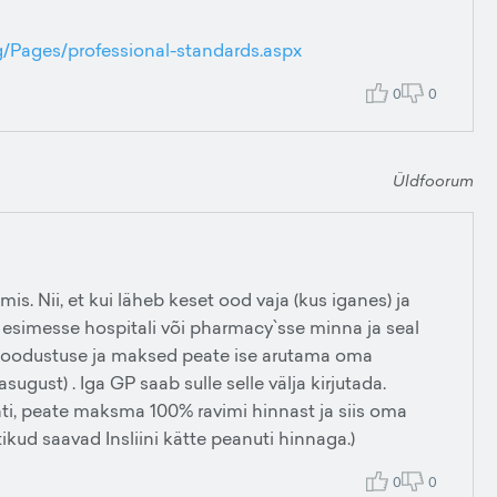
g/Pages/professional-standards.aspx
0
0
Üldfoorum
s. Nii, et kui läheb keset ood vaja (kus iganes) ja
ik esimesse hospitali või pharmacy`sse minna ja seal
se soodustuse ja maksed peate ise arutama oma
sugust) . Iga GP saab sulle selle välja kirjutada.
ti, peate maksma 100% ravimi hinnast ja siis oma
ikud saavad Insliini kätte peanuti hinnaga.)
0
0