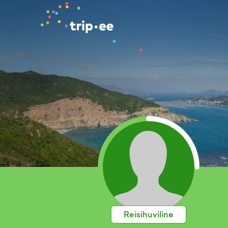
Reisihuviline