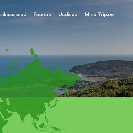
Minu Trip.ee
isikaaslased
Foorum
Uudised