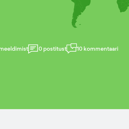
meeldimist
0
postitust
10
kommentaari