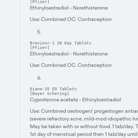
Ethinyloestradiol - Norethisterone
Use: Combined OC. Contraception
Brevinor-1 28 Day Tablets

Ethinyloestradiol - Norethisterone
Use: Combined OC. Contraception
Diane-35 ED Tablets

Cyproterone acetate - Ethinyloestradiol
Use: Combined oestrogen/ progestogen antia
(severe refractory acne, mild-mod idiopathic hi
May be taken with or without food. 1 tab/day. T
1st day of menstrual period then 1 tab/day un