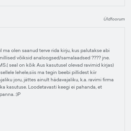
Üldfoorum
ul ma olen saanud terve rida kirju, kus palutakse abi
a millised võiksid analoogsed/samalaadsed ???? jne.
S.( seal on kõik Aus kasutusel olevad ravimid kirjas)
llele lehele,siis ma tegin beebi pillidest kiir
liku joru, jättes ainult hädavajaliku, k.a. ravimi firma
a kasutuse. Loodetavasti keegi ei pahanda, et
panna. :)P