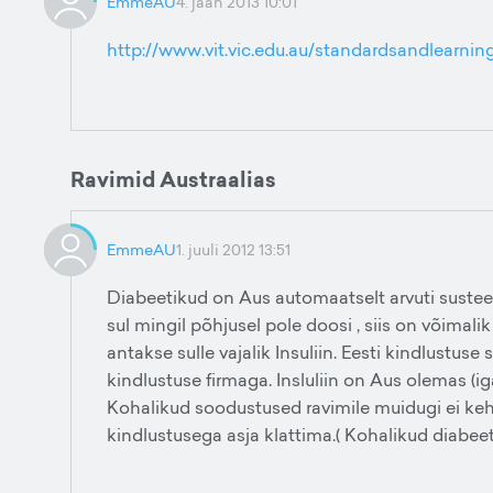
EmmeAU
4. jaan 2013 10:01
http://www.vit.vic.edu.au/standardsandlearnin
Ravimid Austraalias
EmmeAU
1. juuli 2012 13:51
Diabeetikud on Aus automaatselt arvuti susteemi
sul mingil põhjusel pole doosi , siis on võimal
antakse sulle vajalik Insuliin. Eesti kindlustu
kindlustuse firmaga. Insluliin on Aus olemas (iga
Kohalikud soodustused ravimile muidugi ei keh
kindlustusega asja klattima.( Kohalikud diabeet