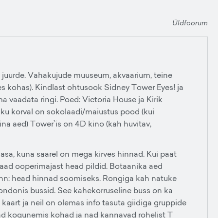
Üldfoorum
asja juurde. Vahakujude muuseum, akvaarium, teine
 kohas). Kindlast ohtusook Sidney Tower Eyes! ja
a vaadata ringi. Poed: Victoria House ja Kirik
Kiriku korval on sokolaadi/maiustus pood (kui
na aed) Tower`is on 4D kino (kah huvitav,
aasa, kuna saarel on mega kirves hinnad. Kui paat
 saad ooperimajast head pildid. Botaanika aed
linn: head hinnad soomiseks. Rongiga kah natuke
Londonis bussid. See kahekorruseline buss on ka
a kaart ja neil on olemas info tasuta giidiga gruppide
 omad kogunemis kohad ja nad kannavad rohelist T