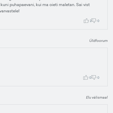
 kuni puhapaevani, kui ma oieti maletan. Sai vist
varvastele!
2
0
Üldfoorum
0
0
Elu välismaal