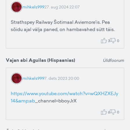
mihkels999
27. aug 2024 22:07
Strathspey Railway Šotimaal Aviemore'is. Pea
sõidu ajal välja paned, on hambavahed sütt täis.
3
0
Vajan abi Aguilas (Hispaanias)
Üldfoorum
mihkels999
7. dets 2023 20:00
https://www.youtube.com/watch?v=wQXHZXEJy
14&amp;ab
_channel=bboyJrX
6
0