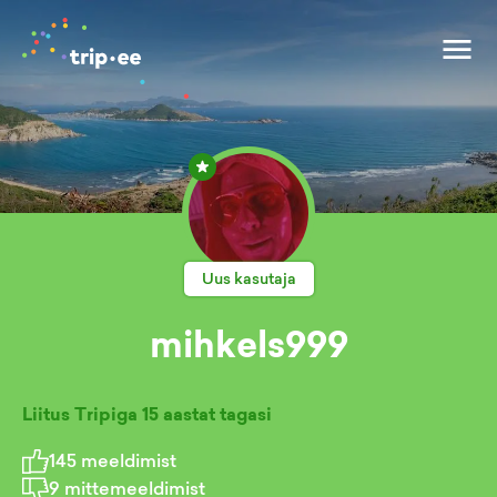
Uus kasutaja
mihkels999
Liitus Tripiga
15 aastat tagasi
145
meeldimist
9
mittemeeldimist