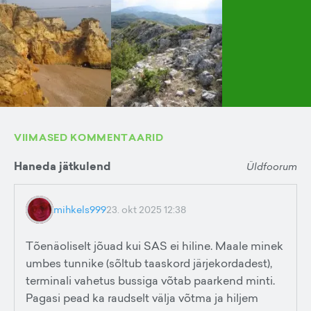
VIIMASED KOMMENTAARID
Haneda jätkulend
Üldfoorum
mihkels999
23. okt 2025 12:38
Tõenäoliselt jõuad kui SAS ei hiline. Maale minek
umbes tunnike (sõltub taaskord järjekordadest),
terminali vahetus bussiga võtab paarkend minti.
Pagasi pead ka raudselt välja võtma ja hiljem