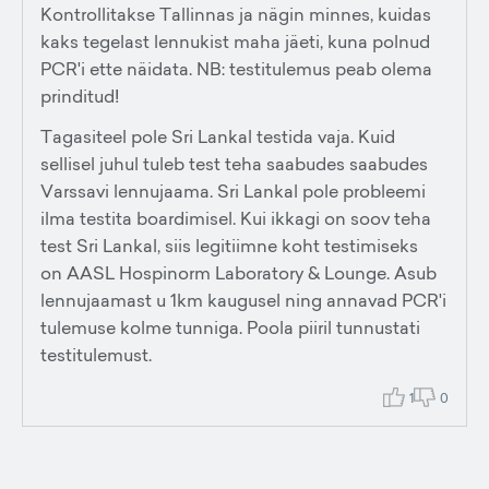
Kontrollitakse Tallinnas ja nägin minnes, kuidas
kaks tegelast lennukist maha jäeti, kuna polnud
PCR'i ette näidata. NB: testitulemus peab olema
prinditud!
Tagasiteel pole Sri Lankal testida vaja. Kuid
sellisel juhul tuleb test teha saabudes saabudes
Varssavi lennujaama. Sri Lankal pole probleemi
ilma testita boardimisel. Kui ikkagi on soov teha
test Sri Lankal, siis legitiimne koht testimiseks
on AASL Hospinorm Laboratory & Lounge. Asub
lennujaamast u 1km kaugusel ning annavad PCR'i
tulemuse kolme tunniga. Poola piiril tunnustati
testitulemust.
1
0