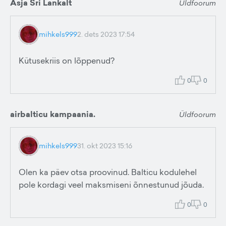
Äsja Sri Lankalt
Üldfoorum
mihkels999
2. dets 2023 17:54
Kütusekriis on lõppenud?
0
0
airbalticu kampaania.
Üldfoorum
mihkels999
31. okt 2023 15:16
Olen ka päev otsa proovinud. Balticu kodulehel
pole kordagi veel maksmiseni õnnestunud jõuda.
0
0