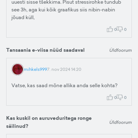
uuesti sisse tšekkima. Pisut stressirohke tundub
see 3h, aga kui kõik graafikus siis nibin-nabin
jõuad küll,
0
0
Tansaania e-viisa nüüd saadaval
Üldfoorum
mihkels999
7. nov 2024 14:20
Vatse, kas saad mõne allika anda selle kohta?
0
0
Kas kuskil on auruveduritega ronge
Üldfoorum
säilinud?