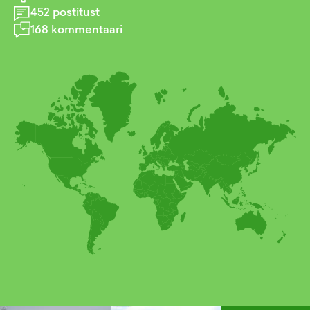
452
postitust
168
kommentaari