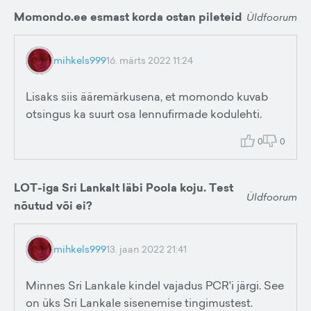
Momondo.ee esmast korda ostan pileteid
Üldfoorum
mihkels999
16. märts 2022 11:24
Lisaks siis ääremärkusena, et momondo kuvab
otsingus ka suurt osa lennufirmade kodulehti.
0
0
LOT-iga Sri Lankalt läbi Poola koju. Test
Üldfoorum
nõutud või ei?
mihkels999
13. jaan 2022 21:41
Minnes Sri Lankale kindel vajadus PCR'i järgi. See
on üks Sri Lankale sisenemise tingimustest.