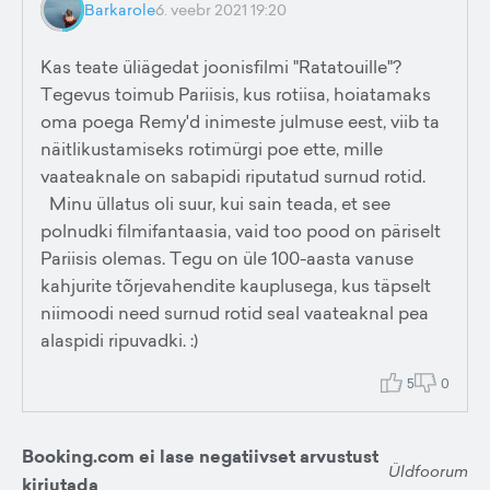
Barkarole
6. veebr 2021 19:20
Kas teate üliägedat joonisfilmi "Ratatouille"?
Tegevus toimub Pariisis, kus rotiisa, hoiatamaks
oma poega Remy'd inimeste julmuse eest, viib ta
näitlikustamiseks rotimürgi poe ette, mille
vaateaknale on sabapidi riputatud surnud rotid.
Minu üllatus oli suur, kui sain teada, et see
polnudki filmifantaasia, vaid too pood on päriselt
Pariisis olemas. Tegu on üle 100-aasta vanuse
kahjurite tõrjevahendite kauplusega, kus täpselt
niimoodi need surnud rotid seal vaateaknal pea
alaspidi ripuvadki. :)
5
0
Booking.com ei lase negatiivset arvustust
Üldfoorum
kirjutada