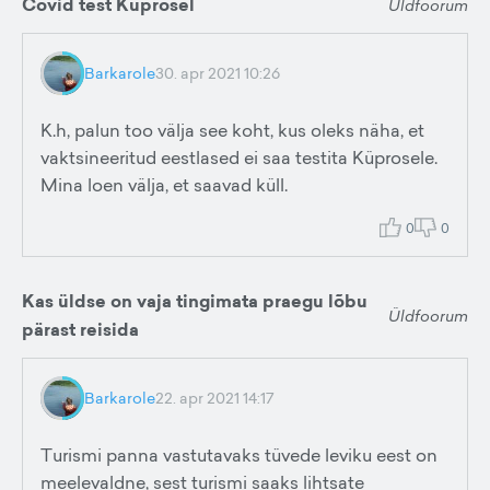
Covid test Küprosel
Üldfoorum
Barkarole
30. apr 2021 10:26
K.h, palun too välja see koht, kus oleks näha, et
vaktsineeritud eestlased ei saa testita Küprosele.
Mina loen välja, et saavad küll.
0
0
Kas üldse on vaja tingimata praegu lõbu
Üldfoorum
pärast reisida
Barkarole
22. apr 2021 14:17
Turismi panna vastutavaks tüvede leviku eest on
meelevaldne, sest turismi saaks lihtsate