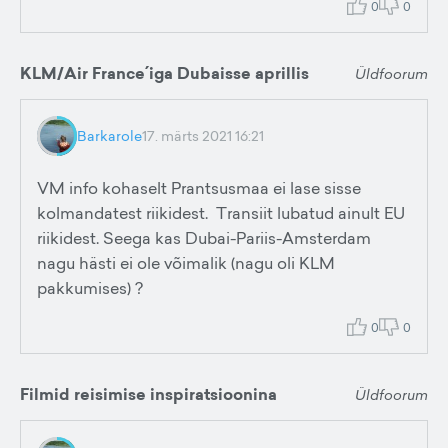
0
0
KLM/Air France´iga Dubaisse aprillis
Üldfoorum
Barkarole
17. märts 2021 16:21
VM info kohaselt Prantsusmaa ei lase sisse
kolmandatest riikidest. Transiit lubatud ainult EU
riikidest. Seega kas Dubai-Pariis-Amsterdam
nagu hästi ei ole võimalik (nagu oli KLM
pakkumises) ?
0
0
Filmid reisimise inspiratsioonina
Üldfoorum