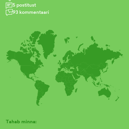
5
postitust
93
kommentaari
Tahab minna: