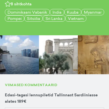
8
sihtkohta
Dominikaani Vabariik
India
Kuuba
Myanmar
Pompei
Sitsiilia
Sri Lanka
Vietnam
VIIMASED KOMMENTAARID
Edasi-tagasi lennupiletid Tallinnast Sardiiniasse
alates 189€