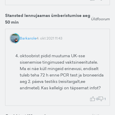
Stansted lennujaamas ümberistumise aeg
Üldfoorum
50 min
Barkarole
4. okt 2021 11:43
oktoobrist pidid muutuma UK-sse
sisenemise tingimused vaktsineeritutele.
Ma ei näe küll mingeid erinevusi, endiselt
tuleb teha 72 h enne PCR test ja broneerida
aeg 2. päeva testiks (reisitargalt,ee
andmetel). Kas kellelgi on täpsemat infot?
0
1