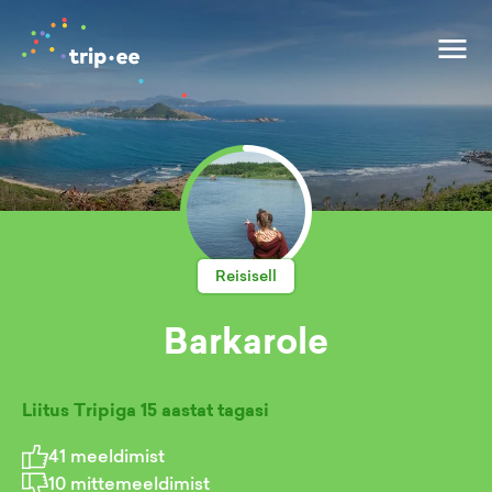
Reisisell
Barkarole
Liitus Tripiga
15 aastat tagasi
41
meeldimist
10
mittemeeldimist