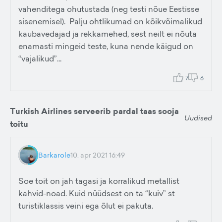
vahenditega ohutustada (neg testi nõue Eestisse
sisenemisel). Palju ohtlikumad on kõikvõimalikud
kaubavedajad ja rekkamehed, sest neilt ei nõuta
enamasti mingeid teste, kuna nende käigud on
“vajalikud”...
7
6
Turkish Airlines serveerib pardal taas sooja
Uudised
toitu
Barkarole
10. apr 2021 16:49
Soe toit on jah tagasi ja korralikud metallist
kahvid-noad. Kuid nüüdsest on ta “kuiv” st
turistiklassis veini ega õlut ei pakuta.