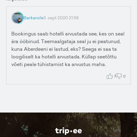
Barkarole
3. sept 2020 21:58
Bookingus saab hotelli arvustada see, kes on seal
ära ööbinud. Teemaalgataja seal ju ei peatunud,
kuna Aberdeeni ei lastud, eks? Seega ei saa ta
loogiliselt ka hotelli arvustada. Küllap seetõttu
võeti peale tühistamist ka arvustus maha.
7
0