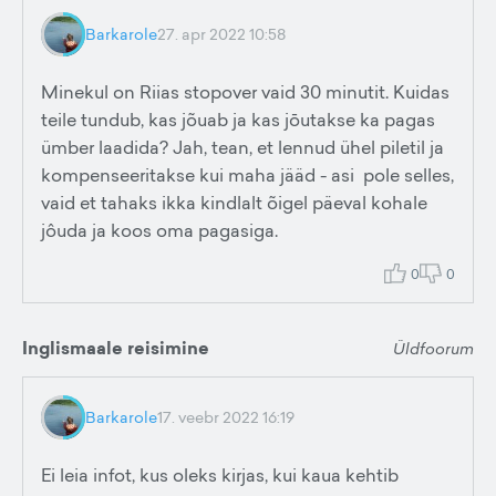
Barkarole
27. apr 2022 10:58
Minekul on Riias stopover vaid 30 minutit. Kuidas
teile tundub, kas jõuab ja kas jōutakse ka pagas
ümber laadida? Jah, tean, et lennud ühel piletil ja
kompenseeritakse kui maha jääd - asi pole selles,
vaid et tahaks ikka kindlalt õigel päeval kohale
jôuda ja koos oma pagasiga.
0
0
Inglismaale reisimine
Üldfoorum
Barkarole
17. veebr 2022 16:19
Ei leia infot, kus oleks kirjas, kui kaua kehtib