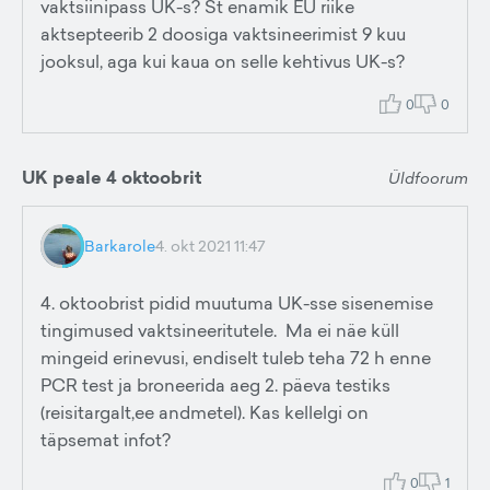
vaktsiinipass UK-s? St enamik EU riike
aktsepteerib 2 doosiga vaktsineerimist 9 kuu
jooksul, aga kui kaua on selle kehtivus UK-s?
0
0
UK peale 4 oktoobrit
Üldfoorum
Barkarole
4. okt 2021 11:47
4. oktoobrist pidid muutuma UK-sse sisenemise
tingimused vaktsineeritutele. Ma ei näe küll
mingeid erinevusi, endiselt tuleb teha 72 h enne
PCR test ja broneerida aeg 2. päeva testiks
(reisitargalt,ee andmetel). Kas kellelgi on
täpsemat infot?
0
1