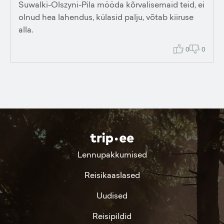
Suwalki-Olszyni-Pila mööda kõrvalisemaid teid, ei
olnud hea lahendus, külasid palju, võtab kiiruse
alla.
0
0
Lennupakkumised
Reisikaaslased
Uudised
Reisipildid