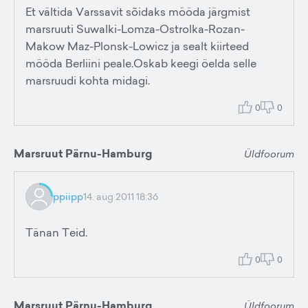
Et vältida Varssavit sõidaks mööda järgmist
marsruuti Suwalki-Lomza-Ostrolka-Rozan-
Makow Maz-Plonsk-Lowicz ja sealt kiirteed
mööda Berliini peale.Oskab keegi öelda selle
marsruudi kohta midagi.
0
0
Marsruut Pärnu-Hamburg
Üldfoorum
ppiipp
14. aug 2011 18:36
Tänan Teid.
0
0
Marsruut Pärnu-Hamburg
Üldfoorum