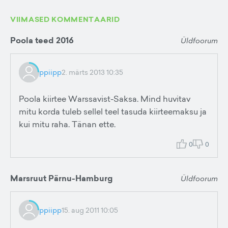
VIIMASED KOMMENTAARID
Poola teed 2016
Üldfoorum
ppiipp
2. märts 2013 10:35
Poola kiirtee Warssavist-Saksa. Mind huvitav
mitu korda tuleb sellel teel tasuda kiirteemaksu ja
kui mitu raha. Tänan ette.
0
0
Marsruut Pärnu-Hamburg
Üldfoorum
ppiipp
15. aug 2011 10:05