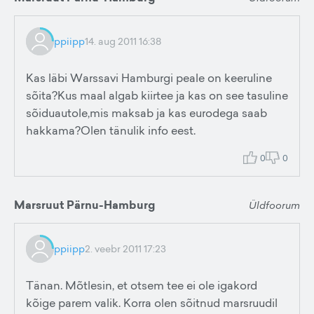
ppiipp
14. aug 2011 16:38
Kas läbi Warssavi Hamburgi peale on keeruline
sõita?Kus maal algab kiirtee ja kas on see tasuline
sõiduautole,mis maksab ja kas eurodega saab
hakkama?Olen tänulik info eest.
0
0
Marsruut Pärnu-Hamburg
Üldfoorum
ppiipp
2. veebr 2011 17:23
Tänan. Mõtlesin, et otsem tee ei ole igakord
kõige parem valik. Korra olen sõitnud marsruudil