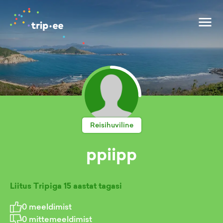
Reisihuviline
ppiipp
Liitus Tripiga
15 aastat tagasi
0
meeldimist
0
mittemeeldimist