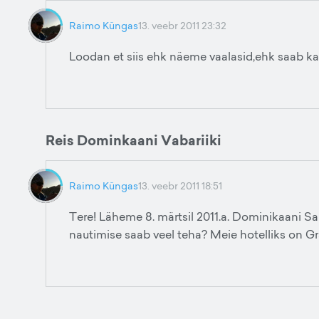
Raimo Küngas
13. veebr 2011 23:32
Loodan et siis ehk näeme vaalasid,ehk saab k
Reis Dominkaani Vabariiki
Raimo Küngas
13. veebr 2011 18:51
Tere! Läheme 8. märtsil 2011.a. Dominikaani Sa
nautimise saab veel teha? Meie hotelliks on G