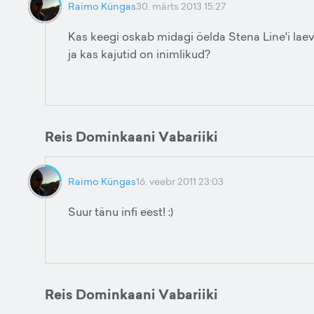
Raimo Küngas
30. märts 2013 15:27
Kas keegi oskab midagi öelda Stena Line'i laev
ja kas kajutid on inimlikud?
Reis Dominkaani Vabariiki
Raimo Küngas
16. veebr 2011 23:03
Suur tänu infi eest! :)
Reis Dominkaani Vabariiki