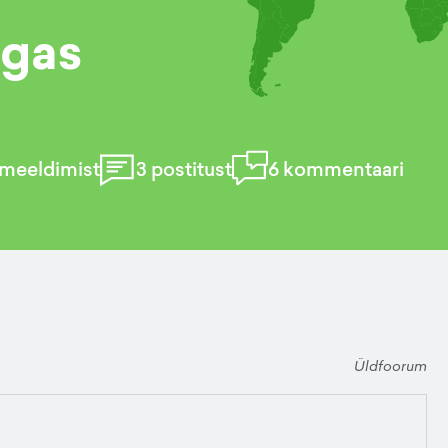
gas
meeldimist
3
postitust
6
kommentaari
Üldfoorum