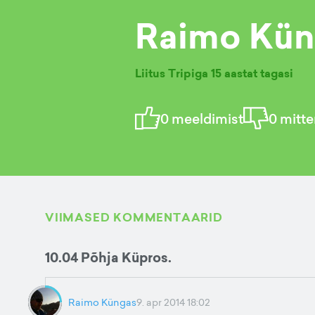
Raimo Kün
Liitus Tripiga
15 aastat tagasi
0
meeldimist
0
mitte
VIIMASED KOMMENTAARID
10.04 Põhja Küpros.
Raimo Küngas
9. apr 2014 18:02