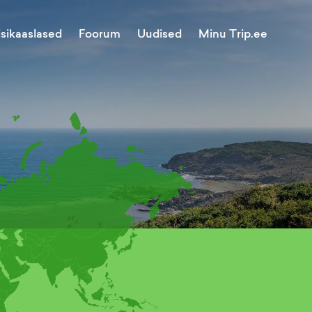
Minu Trip.ee
isikaaslased
Foorum
Uudised