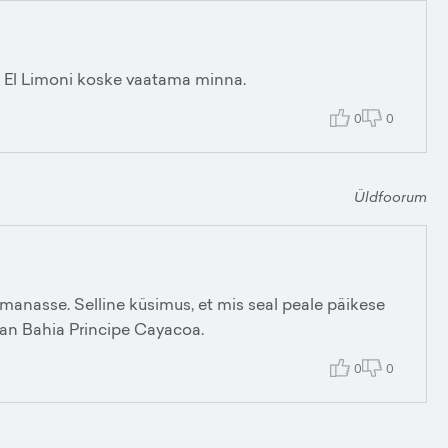
a El Limoni koske vaatama minna.
0
0
Üldfoorum
manasse. Selline küsimus, et mis seal peale päikese
ran Bahia Principe Cayacoa.
0
0