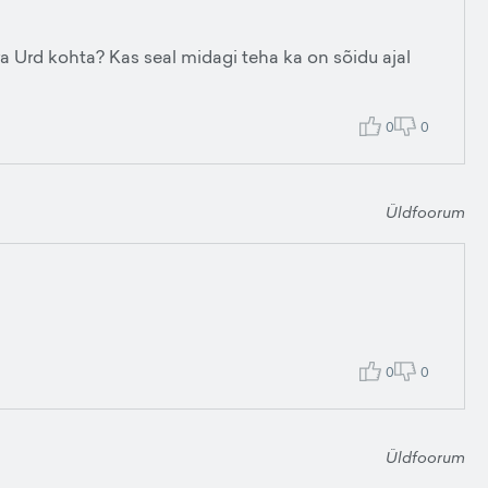
a Urd kohta? Kas seal midagi teha ka on sõidu ajal
0
0
Üldfoorum
0
0
Üldfoorum