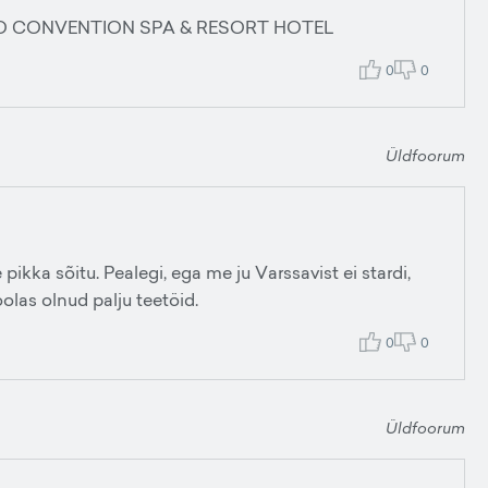
PULCO CONVENTION SPA & RESORT HOTEL
0
0
Üldfoorum
ikka sõitu. Pealegi, ega me ju Varssavist ei stardi,
olas olnud palju teetöid.
0
0
Üldfoorum