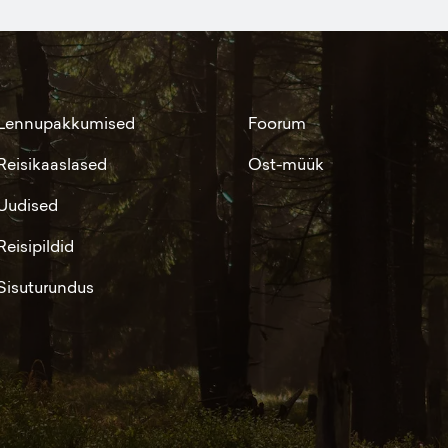
Lennupakkumised
Foorum
Reisikaaslased
Ost-müük
Uudised
Reisipildid
Sisuturundus