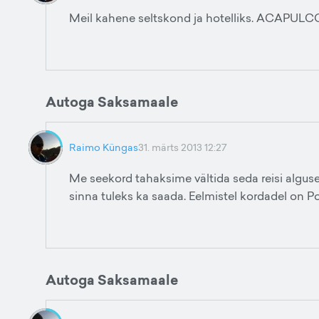
Meil kahene seltskond ja hotelliks. ACA
Autoga Saksamaale
Raimo Küngas
31. märts 2013 12:27
Me seekord tahaksime vältida seda reisi alguse p
sinna tuleks ka saada. Eelmistel kordadel on Po
Autoga Saksamaale