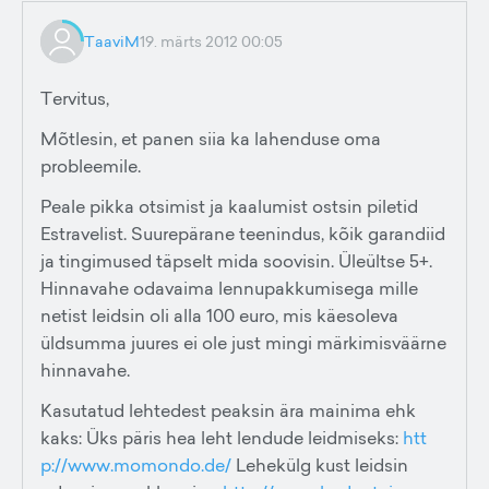
TaaviM
19. märts 2012 00:05
Tervitus,
Mõtlesin, et panen siia ka lahenduse oma
probleemile.
Peale pikka otsimist ja kaalumist ostsin piletid
Estravelist. Suurepärane teenindus, kõik garandiid
ja tingimused täpselt mida soovisin. Üleültse 5+.
Hinnavahe odavaima lennupakkumisega mille
netist leidsin oli alla 100 euro, mis käesoleva
üldsumma juures ei ole just mingi märkimisväärne
hinnavahe.
Kasutatud lehtedest peaksin ära mainima ehk
kaks: Üks päris hea leht lendude leidmiseks:
htt
p://www.momondo.de/
Lehekülg kust leidsin