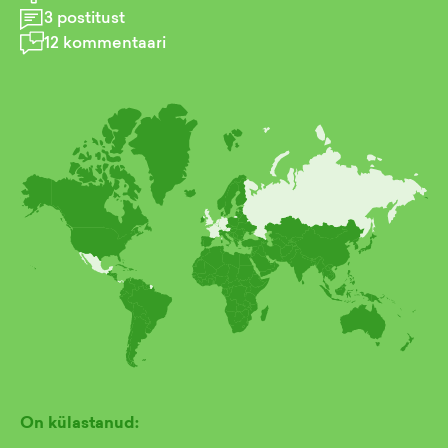
3
postitust
12
kommentaari
On külastanud: