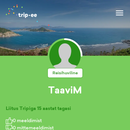
Reisihuviline
TaaviM
Liitus Tripiga
15 aastat tagasi
0
meeldimist
0
mittemeeldimist