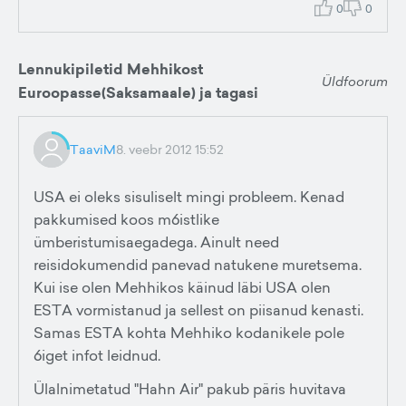
0
0
Lennukipiletid Mehhikost
Üldfoorum
Euroopasse(Saksamaale) ja tagasi
TaaviM
8. veebr 2012 15:52
USA ei oleks sisuliselt mingi probleem. Kenad
pakkumised koos m6istlike
ümberistumisaegadega. Ainult need
reisidokumendid panevad natukene muretsema.
Kui ise olen Mehhikos käinud läbi USA olen
ESTA vormistanud ja sellest on piisanud kenasti.
Samas ESTA kohta Mehhiko kodanikele pole
6iget infot leidnud.
Ülalnimetatud "Hahn Air" pakub päris huvitava