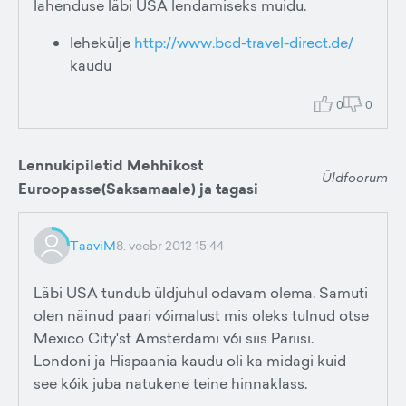
lahenduse läbi USA lendamiseks muidu.
lehekülje
http://www.bcd-travel-direct.de/
kaudu
0
0
Lennukipiletid Mehhikost
Üldfoorum
Euroopasse(Saksamaale) ja tagasi
TaaviM
8. veebr 2012 15:44
Läbi USA tundub üldjuhul odavam olema. Samuti
olen näinud paari v6imalust mis oleks tulnud otse
Mexico City'st Amsterdami v6i siis Pariisi.
Londoni ja Hispaania kaudu oli ka midagi kuid
see k6ik juba natukene teine hinnaklass.