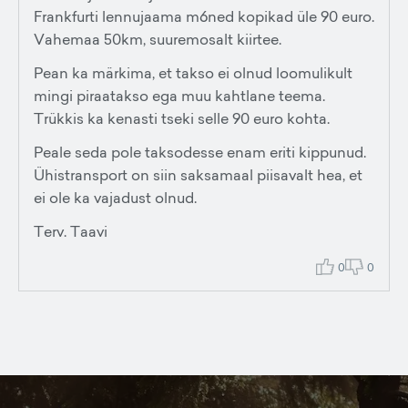
Frankfurti lennujaama m6ned kopikad üle 90 euro.
Vahemaa 50km, suuremosalt kiirtee.
Pean ka märkima, et takso ei olnud loomulikult
mingi piraatakso ega muu kahtlane teema.
Trükkis ka kenasti tseki selle 90 euro kohta.
Peale seda pole taksodesse enam eriti kippunud.
Ühistransport on siin saksamaal piisavalt hea, et
ei ole ka vajadust olnud.
Terv. Taavi
0
0