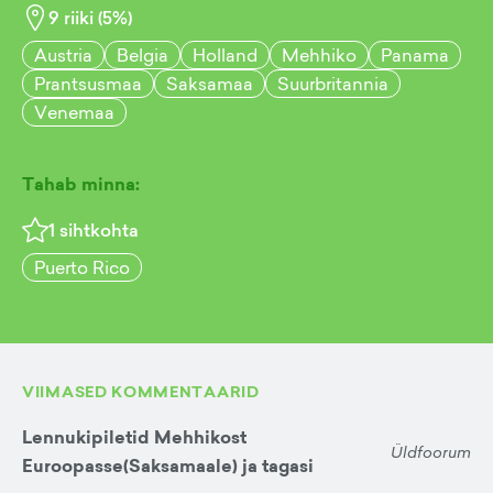
9
riiki (
5
%)
Austria
Belgia
Holland
Mehhiko
Panama
Prantsusmaa
Saksamaa
Suurbritannia
Venemaa
Tahab minna:
1
sihtkohta
Puerto Rico
VIIMASED KOMMENTAARID
Lennukipiletid Mehhikost
Üldfoorum
Euroopasse(Saksamaale) ja tagasi