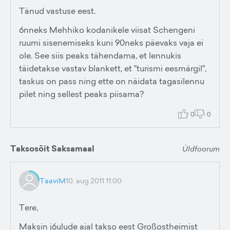
Tänud vastuse eest.
6nneks Mehhiko kodanikele viisat Schengeni
ruumi sisenemiseks kuni 90neks päevaks vaja ei
ole. See siis peaks tähendama, et lennukis
täidetakse vastav blankett, et "turismi eesmärgil",
taskus on pass ning ette on näidata tagasilennu
pilet ning sellest peaks piisama?
0
0
Taksosõit Saksamaal
Üldfoorum
TaaviM
10. aug 2011 11:00
Tere,
Maksin j6ulude ajal takso eest Großostheimist