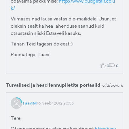
odavaima pakkumise:
http://www.budgetair.co.u
k/
Viimases nad lausa vastasid e-mailidele. Usun, et
oleksin sealt ka hea lahenduse saanud kuid
otsustasin siiski Estraveli kasuks.
Tänan Teid tagasiside eest :)
Parimatega, Taavi
0
0
Turvalised ja head lennupiletite portaalid
Üldfoorum
TaaviM
16. veebr 2012 20:35
Tere,
Otsingumootorina olen ise kasutanud:
http://ww