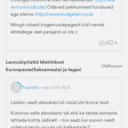
w.momondo.de/
Odavad pakkumised tunduvad
aga olema:
http://www.budgetair.co.uk
Mingit otsest kogemustepagasit küll nende
lehtedega veel parajasti ei ole :)
0
0
Lennukipiletid Mehhikost
Üldfoorum
Euroopasse(Saksamaale) ja tagasi
TaaviM
8. veebr 2012 18:25
Leidsin sealt ebookers'ist nüüd üht koma teist.
Küsimus selle ebookersi v6i ehk ka teiste sarnaste
lehtede kohta üldiselt - mis saab kui soovin sealt
ostetud lendu muuta v6i katkestada?