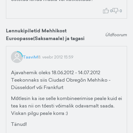
0
0
Lennukipiletid Mehhikost
Üldfoorum
Euroopasse(Saksamaale) ja tagasi
TaaviM
8. veebr 2012 15:59
Ajavahemik oleks 18.06.2012 - 14.07.2012
Teekonnaks siis Ciudad Obregõn Mehhiko -
Düsseldorf v6i Frankfurt
M6tlesin ka ise selle kombineerimise peale kuid ei
tea kas nii on t6esti v6imalik odavamalt saada.
Viskan pilgu peale korra :)
Tänud!