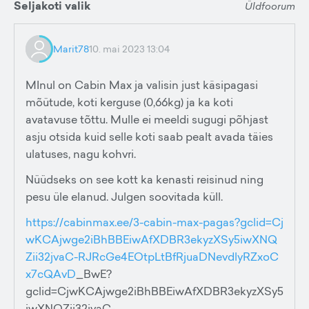
Seljakoti valik
Üldfoorum
Marit78
10. mai 2023 13:04
MInul on Cabin Max ja valisin just käsipagasi
mõütude, koti kerguse (0,66kg) ja ka koti
avatavuse tõttu. Mulle ei meeldi sugugi põhjast
asju otsida kuid selle koti saab pealt avada täies
ulatuses, nagu kohvri.
Nüüdseks on see kott ka kenasti reisinud ning
pesu üle elanud. Julgen soovitada küll.
https://cabinmax.ee/3-cabin-max-pagas?gclid=Cj
wKCAjwge2iBhBBEiwAfXDBR3ekyzXSy5iwXNQ
Zii32jvaC-RJRcGe4EOtpLtBfRjuaDNevdlyRZxoC
x7cQAvD
_BwE?
gclid=CjwKCAjwge2iBhBBEiwAfXDBR3ekyzXSy5
iwXNQZii32jvaC-