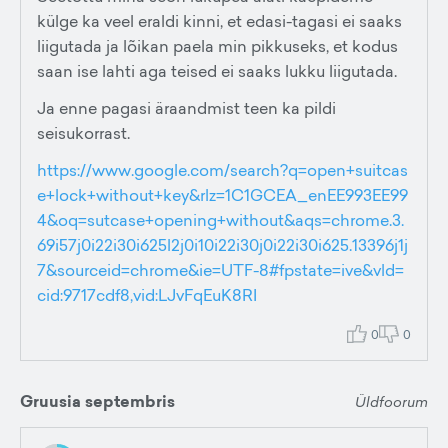
külge ka veel eraldi kinni, et edasi-tagasi ei saaks
liigutada ja lõikan paela min pikkuseks, et kodus
saan ise lahti aga teised ei saaks lukku liigutada.
Ja enne pagasi äraandmist teen ka pildi
seisukorrast.
https://www.google.com/search?q=open+suitcas
e+lock+without+key&rlz=1C1GCEA_enEE993EE99
4&oq=sutcase+opening+without&aqs=chrome.3.
69i57j0i22i30i625l2j0i10i22i30j0i22i30i625.13396j1j
7&sourceid=chrome&ie=UTF-8#fpstate=ive&vld=
cid:9717cdf8,vid:LJvFqEuK8RI
0
0
Gruusia septembris
Üldfoorum