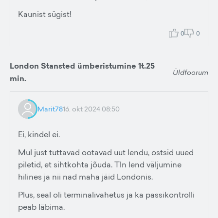
Kaunist sügist!
0
0
London Stansted ümberistumine 1t.25
Üldfoorum
min.
Marit78
16. okt 2024 08:50
Ei, kindel ei.
Mul just tuttavad ootavad uut lendu, ostsid uued
piletid, et sihtkohta jõuda. Tln lend väljumine
hilines ja nii nad maha jäid Londonis.
Plus, seal oli terminalivahetus ja ka passikontrolli
peab läbima.