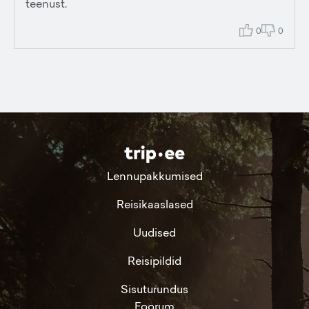
teenust.
0
0
Lennupakkumised
Reisikaaslased
Uudised
Reisipildid
Sisuturundus
Foorum