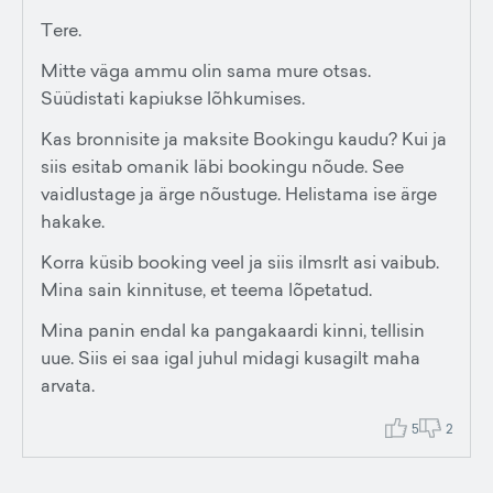
Tere.
Mitte väga ammu olin sama mure otsas.
Süüdistati kapiukse lõhkumises.
Kas bronnisite ja maksite Bookingu kaudu? Kui ja
siis esitab omanik läbi bookingu nõude. See
vaidlustage ja ärge nõustuge. Helistama ise ärge
hakake.
Korra küsib booking veel ja siis ilmsrlt asi vaibub.
Mina sain kinnituse, et teema lõpetatud.
Mina panin endal ka pangakaardi kinni, tellisin
uue. Siis ei saa igal juhul midagi kusagilt maha
arvata.
5
2