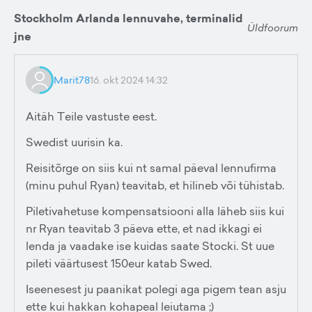
Stockholm Arlanda lennuvahe, terminalid
Üldfoorum
jne
Marit78
16. okt 2024 14:32
Aitäh Teile vastuste eest.
Swedist uurisin ka.
Reisitõrge on siis kui nt samal päeval lennufirma
(minu puhul Ryan) teavitab, et hilineb või tühistab.
Piletivahetuse kompensatsiooni alla läheb siis kui
nr Ryan teavitab 3 päeva ette, et nad ikkagi ei
lenda ja vaadake ise kuidas saate Stocki. St uue
pileti väärtusest 150eur katab Swed.
Iseenesest ju paanikat polegi aga pigem tean asju
ette kui hakkan kohapeal leiutama ;)