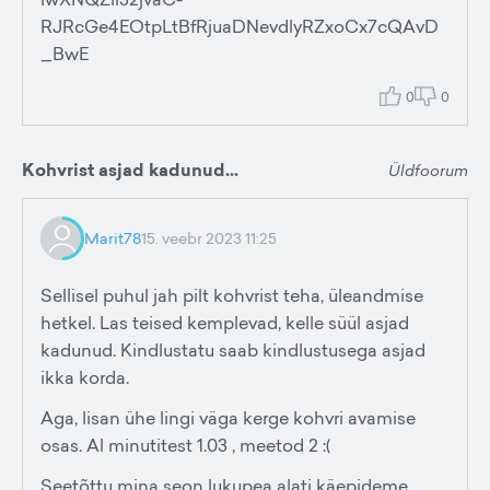
RJRcGe4EOtpLtBfRjuaDNevdlyRZxoCx7cQAvD
_BwE
0
0
Kohvrist asjad kadunud...
Üldfoorum
Marit78
15. veebr 2023 11:25
Sellisel puhul jah pilt kohvrist teha, üleandmise
hetkel. Las teised kemplevad, kelle süül asjad
kadunud. Kindlustatu saab kindlustusega asjad
ikka korda.
Aga, lisan ühe lingi väga kerge kohvri avamise
osas. Al minutitest 1.03 , meetod 2 :(
Seetõttu mina seon lukupea alati käepideme