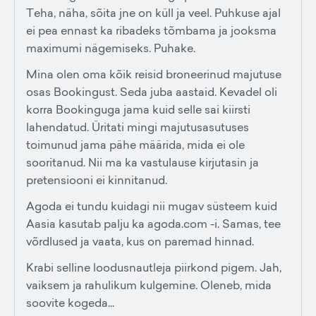
Teha, näha, sõita jne on küll ja veel. Puhkuse ajal
ei pea ennast ka ribadeks tõmbama ja jooksma
maximumi nägemiseks. Puhake.
Mina olen oma kõik reisid broneerinud majutuse
osas Bookingust. Seda juba aastaid. Kevadel oli
korra Bookinguga jama kuid selle sai kiirsti
lahendatud. Üritati mingi majutusasutuses
toimunud jama pähe määrida, mida ei ole
sooritanud. Nii ma ka vastulause kirjutasin ja
pretensiooni ei kinnitanud.
Agoda ei tundu kuidagi nii mugav süsteem kuid
Aasia kasutab palju ka agoda.com -i. Samas, tee
võrdlused ja vaata, kus on paremad hinnad.
Krabi selline loodusnautleja piirkond pigem. Jah,
vaiksem ja rahulikum kulgemine. Oleneb, mida
soovite kogeda...