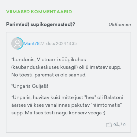
VIIMASED KOMMENTAARID
Parim(ad) supikogemus(ed)?
Üldfoorum
Marit78
27. dets 2024 13:35
*Londonis, Vietnami söögikohas
(kaubanduskeskuses kusagil) oli ülimatsev supp.
No tõesti, paremat ei ole saanud.
*Ungaris Guljašš
*Ungaris, huvitav kuid mitte just "hea" oli Balatoni
äärses väikses vanalinnas pakutav "räimtomatis"
supp. Maitses tõsti nagu konserv veega :)
0
0