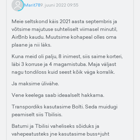
Marit78
9. juuni 2022 09:55
Meie seltskond käis 2021 aasta septembris ja
võtsime majutuse suhteliselt viimasel minutil,
AirBnb kaudu. Muutsime kohapeal olles oma
plaane ja nii läks.
Kuna meid oli palju, 8 inimest, siis saime korteri,
läbi 3 korruse ja 4 magamistuba. Maja väljast
nagu tondiloss kuid seest kõik väga korralik.
Ja maksime ülivähe.
Vene keelega saab ideaalselt hakkama.
Transpordiks kasutasime Bolti. Seda muidugi
peamiselt siis Tbilisis.
Batumi ja Tbilisi vaheliseks sõiduks ja
vahepeatusteks jne kasutasime buss+juht