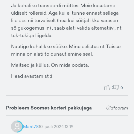
Ja kohaliku transpordi mõttes. Meie kasutame
üldiselt rollereid. Aga kui ei tunne ennast sellega
liieldes nii turvaliselt (hea kui sõitjal ikka varasem
sõigukogemus in) , saab alati valida alternatiivi, nt
tuk-tukiga liigelda.
Nautige kohalikke sööke. Minu eelistus nt Taisse
minna on alati toidunautlemine seal.
Maitsed ja küllus. On mida oodata.
Head avastamist ;)
2
0
Probleem Soomes korteri pakkujaga
Üldfoorum
Marit78
10. juuli 2024 13:19