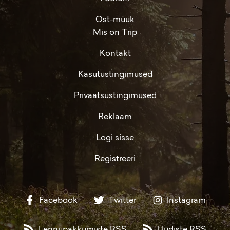
Ost-müük
Mis on Trip
Kontakt
Kasutustingimused
Privaatsustingimused
Reklaam
Logi sisse
Registreeri
Facebook
Twitter
Instagram
Lennupakkumiste RSS
Uudiste RSS