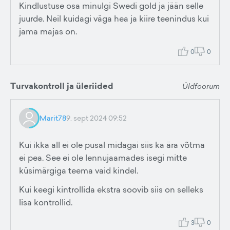
Kindlustuse osa minulgi Swedi gold ja jään selle
juurde. Neil kuidagi väga hea ja kiire teenindus kui
jama majas on.
0
0
Turvakontroll ja üleriided
Üldfoorum
Marit78
9. sept 2024 09:52
Kui ikka all ei ole pusal midagai siis ka ära võtma
ei pea. See ei ole lennujaamades isegi mitte
küsimärgiga teema vaid kindel.
Kui keegi kintrollida ekstra soovib siis on selleks
lisa kontrollid.
3
0