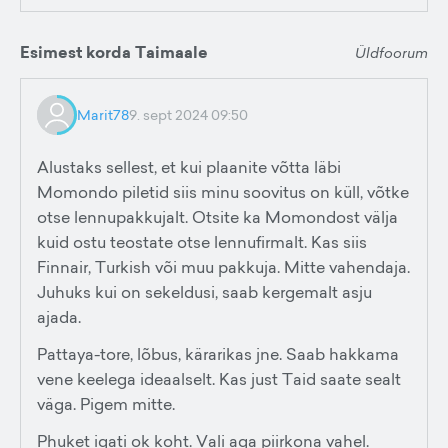
Esimest korda Taimaale
Üldfoorum
Marit78
9. sept 2024 09:50
Alustaks sellest, et kui plaanite võtta läbi
Momondo piletid siis minu soovitus on küll, võtke
otse lennupakkujalt. Otsite ka Momondost välja
kuid ostu teostate otse lennufirmalt. Kas siis
Finnair, Turkish või muu pakkuja. Mitte vahendaja.
Juhuks kui on sekeldusi, saab kergemalt asju
ajada.
Pattaya-tore, lõbus, kärarikas jne. Saab hakkama
vene keelega ideaalselt. Kas just Taid saate sealt
väga. Pigem mitte.
Phuket igati ok koht. Vali aga piirkona vahel.