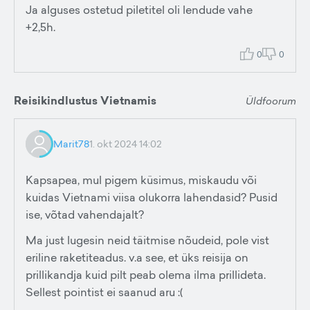
Ja alguses ostetud piletitel oli lendude vahe
+2,5h.
0
0
Reisikindlustus Vietnamis
Üldfoorum
Marit78
1. okt 2024 14:02
Kapsapea, mul pigem küsimus, miskaudu või
kuidas Vietnami viisa olukorra lahendasid? Pusid
ise, võtad vahendajalt?
Ma just lugesin neid täitmise nõudeid, pole vist
eriline raketiteadus. v.a see, et üks reisija on
prillikandja kuid pilt peab olema ilma prillideta.
Sellest pointist ei saanud aru :(