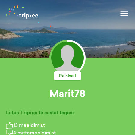
Reisisell
Marit78
Liitus Tripiga
15 aastat tagasi
13
meeldimist
4
mittemeeldimist