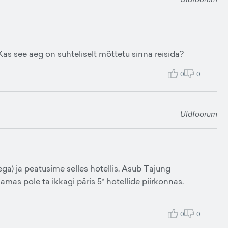
Kas see aeg on suhteliselt mõttetu sinna reisida?
0
0
Üldfoorum
sega) ja peatusime selles hotellis. Asub Tajung
amas pole ta ikkagi päris 5* hotellide piirkonnas.
0
0