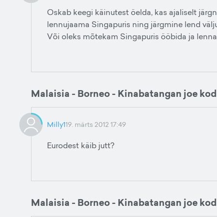
Oskab keegi käinutest öelda, kas ajaliselt jär
lennujaama Singapuris ning järgmine lend välju
Või oleks mõtekam Singapuris ööbida ja lennat
Malaisia - Borneo - Kinabatangan joe ko
Milly1
19. märts 2012 17:49
Eurodest käib jutt?
Malaisia - Borneo - Kinabatangan joe ko