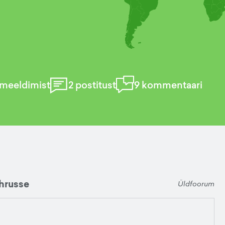
meeldimist
2
postitust
9
kommentaari
hrusse
Üldfoorum