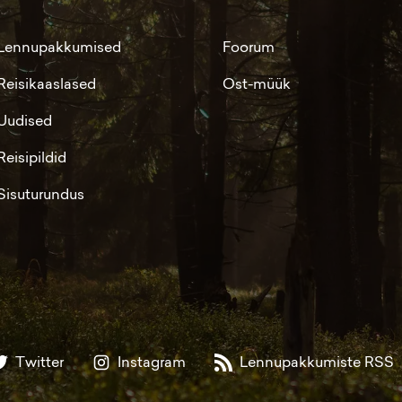
Lennupakkumised
Foorum
Reisikaaslased
Ost-müük
Uudised
Reisipildid
Sisuturundus
Twitter
Instagram
Lennupakkumiste RSS