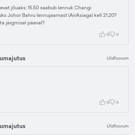
gnevat jõuaks: 15.50 saabub lennuk Changi
ks Johor Bahru lennujaamast (AirAsiaga) kell 21.20?
a järgmisel päeval?
0
0
dumajutus
Üldfoorum
0
0
dumajutus
Üldfoorum