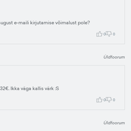
ugust e-maili kirjutamise võimalust pole?
0
0
Üldfoorum
€. Ikka väga kallis värk :S
0
0
Üldfoorum