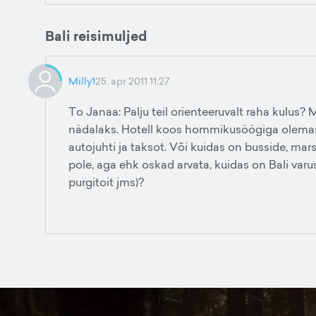
Bali reisimuljed
Milly1
25. apr 2011 11:27
To Janaa: Palju teil orienteeruvalt raha kulus? 
nädalaks. Hotell koos hommikusöögiga olemas.
autojuhti ja taksot. Või kuidas on busside, ma
pole, aga ehk oskad arvata, kuidas on Bali var
purgitoit jms)?