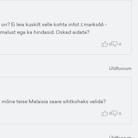
n? Ei leia kuskilt selle kohta infot :( marks66 -
õimalust ega ka hindasid. Oskad aidata?
0
0
Üldfoorum
s mõne teise Malaisia saare sihtkohaks valida?
0
0
Üldfoorum