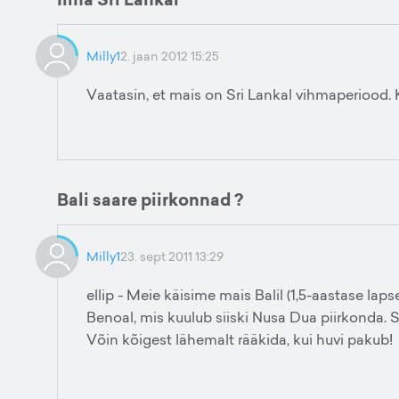
Milly1
2. jaan 2012 15:25
Vaatasin, et mais on Sri Lankal vihmaperiood. 
Bali saare piirkonnad ?
Milly1
23. sept 2011 13:29
ellip - Meie käisime mais Balil (1,5-aastase lap
Benoal, mis kuulub siiski Nusa Dua piirkonda. S
Võin kõigest lähemalt rääkida, kui huvi pakub!