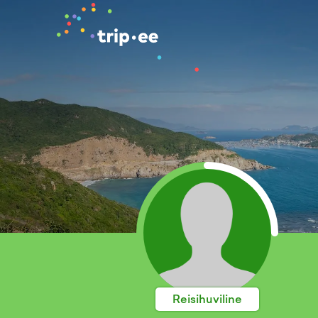
Reisihuviline