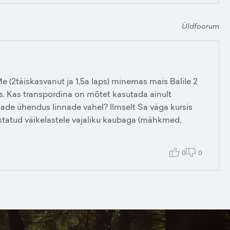
Üldfoorum
Me (2täiskasvanut ja 1,5a laps) minemas mais Balile 2
 Kas transpordina on mõtet kasutada ainult
rsade ühendus linnade vahel? Ilmselt Sa väga kursis
ustatud väikelastele vajaliku kaubaga (mähkmed,
0
0