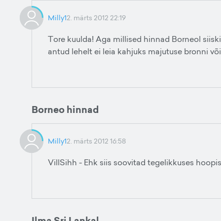
Milly1
2. märts 2012 22:19
Tore kuulda! Aga millised hinnad Borneol siiski o
antud lehelt ei leia kahjuks majutuse bronni v
Borneo hinnad
Milly1
2. märts 2012 16:58
VillSihh - Ehk siis soovitad tegelikkuses hoopi
Ilma Sri Lankal