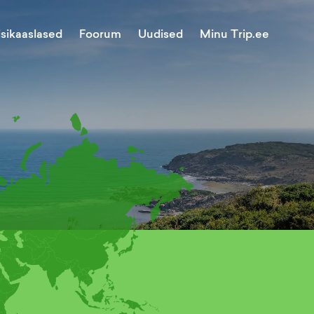
Minu Trip.ee
isikaaslased
Foorum
Uudised