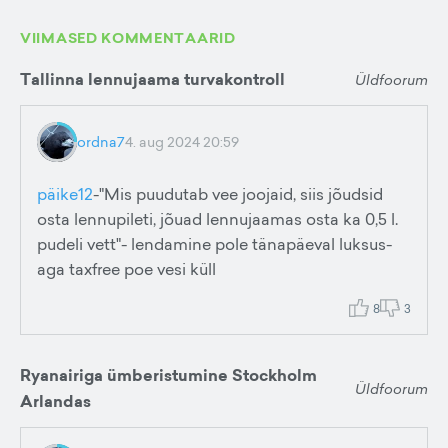
VIIMASED KOMMENTAARID
Tallinna lennujaama turvakontroll
Üldfoorum
ordna7
4. aug 2024 20:59
päike12
-"Mis puudutab vee joojaid, siis jõudsid
osta lennupileti, jõuad lennujaamas osta ka 0,5 l.
pudeli vett"- lendamine pole tänapäeval luksus-
aga taxfree poe vesi küll
8
3
Ryanairiga ümberistumine Stockholm
Üldfoorum
Arlandas