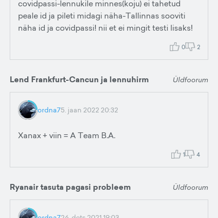
covidpassi-lennukile minnes(koju) ei tahetud
peale id ja pileti midagi näha-Tallinnas sooviti
näha id ja covidpassi! nii et ei mingit testi lisaks!
0
2
Lend Frankfurt-Cancun ja lennuhirm
Üldfoorum
ordna7
5. jaan 2022 20:32
Xanax + viin = A Team B.A.
1
4
Ryanair tasuta pagasi probleem
Üldfoorum
ordna7
26. dets 2021 19:03