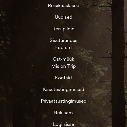
Reisikaaslased
Uudised
Reisipildid
Sisuturundus
Foorum
Ost-müük
Mis on Trip
Kontakt
Kasutustingimused
Privaatsustingimused
Reklaam
Logi sisse