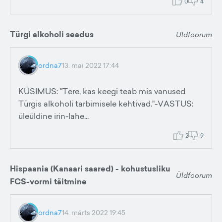
0
4
Türgi alkoholi seadus
Üldfoorum
ordna7
13. mai 2022 17:44
KÜSIMUS: "Tere, kas keegi teab mis vanused
Türgis alkoholi tarbimisele kehtivad."-VASTUS:
üleüldine irin-lahe...
2
9
Hispaania (Kanaari saared) - kohustusliku
Üldfoorum
FCS-vormi täitmine
ordna7
14. märts 2022 19:45