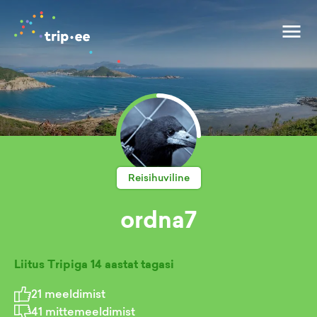
Reisihuviline
ordna7
Liitus Tripiga
14 aastat tagasi
21
meeldimist
41
mittemeeldimist