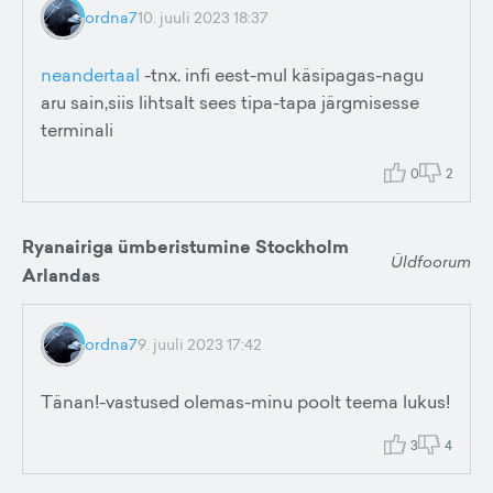
ordna7
10. juuli 2023 18:37
neandertaal
-tnx. infi eest-mul käsipagas-nagu
aru sain,siis lihtsalt sees tipa-tapa järgmisesse
terminali
0
2
Ryanairiga ümberistumine Stockholm
Üldfoorum
Arlandas
ordna7
9. juuli 2023 17:42
Tänan!-vastused olemas-minu poolt teema lukus!
3
4