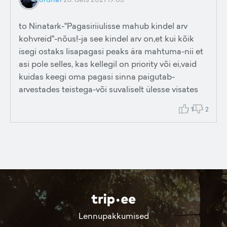
to Ninatark-"Pagasiriiulisse mahub kindel arv
kohvreid"-nõus!-ja see kindel arv on,et kui kõik
isegi ostaks lisapagasi peaks ära mahtuma-nii et
asi pole selles, kas kellegil on priority või ei,vaid
kuidas keegi oma pagasi sinna paigutab-
arvestades teistega-või suvaliselt ülesse visates
1
2
Lennupakkumised