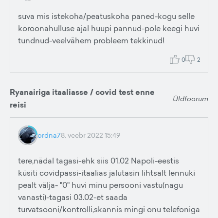
suva mis istekoha/peatuskoha paned-kogu selle
koroonahulluse ajal huupi pannud-pole keegi huvi
tundnud-veelvähem probleem tekkinud!
0
2
Ryanairiga itaaliasse / covid test enne
Üldfoorum
reisi
ordna7
8. veebr 2022 15:49
tere,nädal tagasi-ehk siis 01.02 Napoli-eestis
küsiti covidpassi-itaalias jalutasin lihtsalt lennuki
pealt välja- "0" huvi minu persooni vastu(nagu
vanasti)-tagasi 03.02-et saada
turvatsooni/kontrolli,skannis mingi onu telefoniga