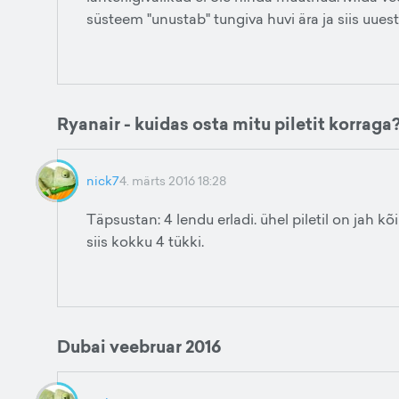
süsteem "unustab" tungiva huvi ära ja siis uues
Ryanair - kuidas osta mitu piletit korraga
nick7
4. märts 2016 18:28
Täpsustan: 4 lendu erladi. ühel piletil on jah kõik
siis kokku 4 tükki.
Dubai veebruar 2016