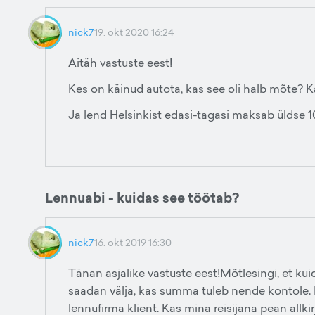
nick7
19. okt 2020 16:24
Aitäh vastuste eest!
Kes on käinud autota, kas see oli halb mõte? Ka
Ja lend Helsinkist edasi-tagasi maksab üldse 1
Lennuabi - kuidas see töötab?
nick7
16. okt 2019 16:30
Tänan asjalike vastuste eest!Mõtlesingi, et kui
saadan välja, kas summa tuleb nende kontole. Is
lennufirma klient. Kas mina reisijana pean allk