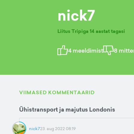
nick7
Liitus Tripiga
14 aastat tagasi
4
meeldimist
8
mitte
VIIMASED KOMMENTAARID
Ühistransport ja majutus Londonis
nick7
23. aug 2022 08:19