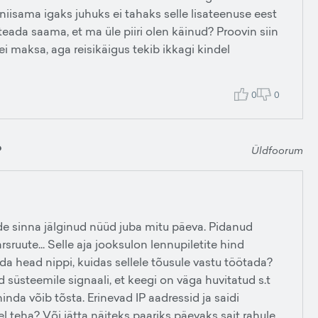
a niisama igaks juhuks ei tahaks selle lisateenuse eest
teada saama, et ma üle piiri olen käinud? Proovin siin
 ei maksa, aga reisikäigus tekib ikkagi kindel
0
0
?
Üldfoorum
de sinna jälginud nüüd juba mitu päeva. Pidanud
rsruute... Selle aja jooksulon lennupiletite hind
a head nippi, kuidas sellele tõusule vastu töötada?
 süsteemile signaali, et keegi on väga huvitatud s.t
nda võib tõsta. Erinevad IP aadressid ja saidi
l teha? Või jätta näiteks paariks päevaks sait rahule,