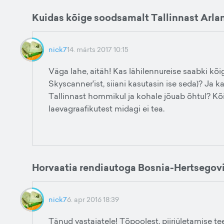
Kuidas kõige soodsamalt Tallinnast Arla
nick7
14. märts 2017 10:15
Väga lahe, aitäh! Kas lähilennureise saabki k
Skyscanner'ist, siiani kasutasin ise seda)? Ja ka
Tallinnast hommikul ja kohale jõuab õhtul? Kõik
laevagraafikutest midagi ei tea.
Horvaatia rendiautoga Bosnia-Hertsegov
nick7
6. apr 2016 18:39
Tänud vastajatele! Tõpoolest, piiriületamise te