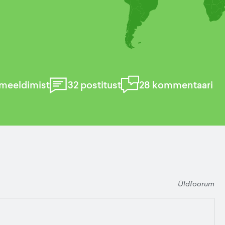
meeldimist
32
postitust
28
kommentaari
Üldfoorum