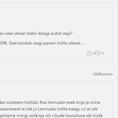
s seal üleval oleks ikkagi autot vaja?
00€. See tundub isegi parem mõte olevat ...
0
0
Üldfoorum
das süsteem töötab. Kas lennuabi teeb kirja ja mina
eenesest ei ole ju Lennuabi mitte keegi, s.t ei ole
irjastama mingi volikirja või nõude loovutuse või mida