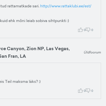
atud rattamatkade sari.
http://www.rattaklubi.ee/est/
kuid ehk mõni leiab sobiva sihtpunkti :)
0
0
ce Canyon, Zion NP, Las Vegas,
Üldfoorum
San Fran, LA
reis Teil maksma läks? :)
0
0