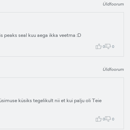
Üldfoorum
iis peaks seal kuu aega ikka veetma :D
0
0
Üldfoorum
simuse küsiks tegelikult nii et kui palju oli Teie
0
0