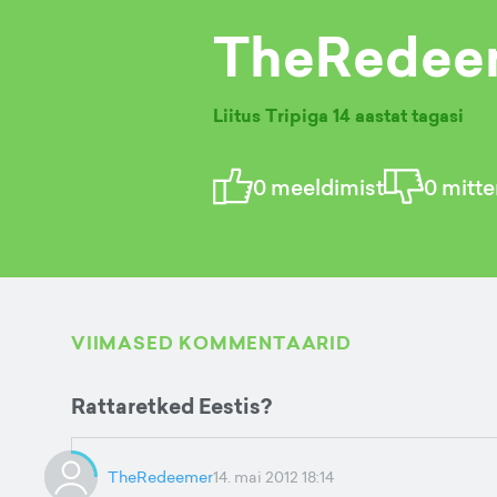
TheRedee
Liitus Tripiga
14 aastat tagasi
0
meeldimist
0
mitte
VIIMASED KOMMENTAARID
Rattaretked Eestis?
TheRedeemer
14. mai 2012 18:14