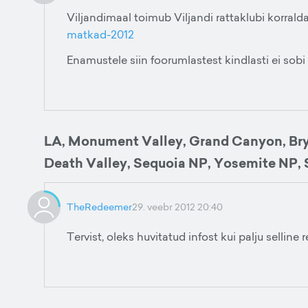
Viljandimaal toimub Viljandi rattaklubi korrald
matkad-2012
Enamustele siin foorumlastest kindlasti ei sobi 
LA, Monument Valley, Grand Canyon, Bry
Death Valley, Sequoia NP, Yosemite NP, 
TheRedeemer
29. veebr 2012 20:40
Tervist, oleks huvitatud infost kui palju selline 