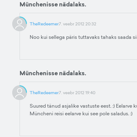
Münchenisse nädalaks.
TheRedeemer
7. veebr 2012 20:32
Noo kui sellega päris tuttavaks tahaks saada s
Münchenisse nädalaks.
TheRedeemer
7. veebr 2012 19:40
Suured tänud asjalike vastuste eest. :) Eelarve kü
Müncheni reisi eelarve kui see pole saladus. :)