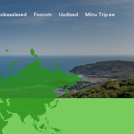
Minu Trip.ee
isikaaslased
Foorum
Uudised