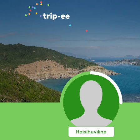
Reisihuviline