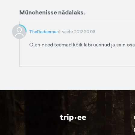
Münchenisse nädalaks.
TheRedeemer
6. veebr 2012 20:08
Olen need teemad kõik läbi uurinud ja sain osa