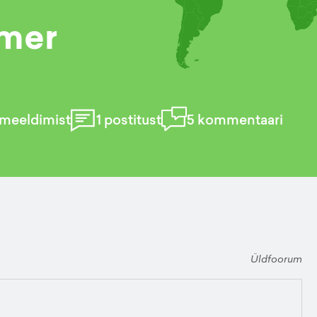
mer
meeldimist
1
postitust
5
kommentaari
Üldfoorum