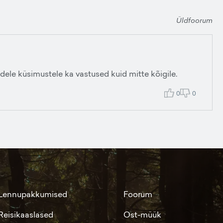
Üldfoorum
dele küsimustele ka vastused kuid mitte kõigile.
0
0
Lennupakkumised
Foorum
Reisikaaslased
Ost-müük