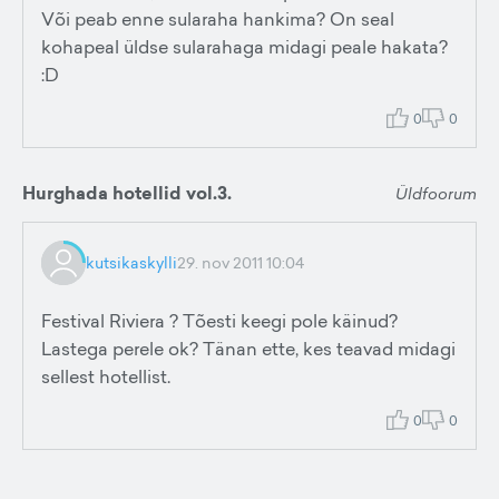
Või peab enne sularaha hankima? On seal
kohapeal üldse sularahaga midagi peale hakata?
:D
0
0
Hurghada hotellid vol.3.
Üldfoorum
kutsikaskylli
29. nov 2011 10:04
Festival Riviera ? Tõesti keegi pole käinud?
Lastega perele ok? Tänan ette, kes teavad midagi
sellest hotellist.
0
0