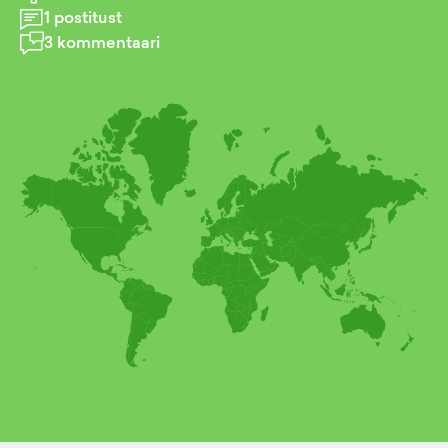
1
postitust
3
kommentaari