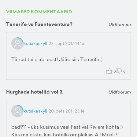
VIIMASED KOMMENTAARID
Tenerife vs Fuenteventura?
Üldfoorum
kutsikaskylli
27. sept 2017 14:16
Tänud teile abi eest! Jääb siis Tenerife :)
0
0
Hurghada hotellid vol.3.
Üldfoorum
kutsikaskylli
20. dets 2011 23:14
bad911 - üks küsimus veel Festival Riviera kohta :)
Kas mäletate, kas hotellikompleksis ATMi oli?