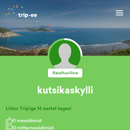
Reisihuviline
kutsikaskylli
Liitus Tripiga
14 aastat tagasi
0
meeldimist
0
mittemeeldimist