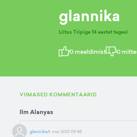
glannika
Liitus Tripiga
14 aastat tagasi
0
meeldimist
0
mitte
VIIMASED KOMMENTAARID
Ilm Alanyas
glannika
4. mai 2012 09:48