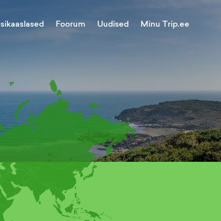
Minu Trip.ee
isikaaslased
Foorum
Uudised