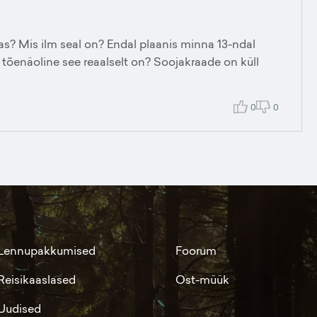
yas? Mis ilm seal on? Endal plaanis minna 13-ndal
 tõenäoline see reaalselt on? Soojakraade on küll
0
0
Lennupakkumised
Foorum
Reisikaaslased
Ost-müük
Uudised