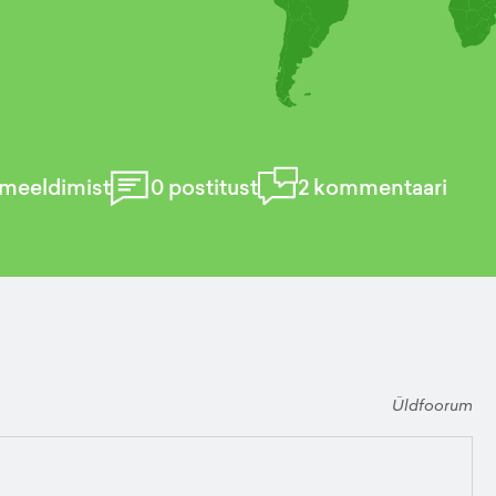
meeldimist
0
postitust
2
kommentaari
Üldfoorum