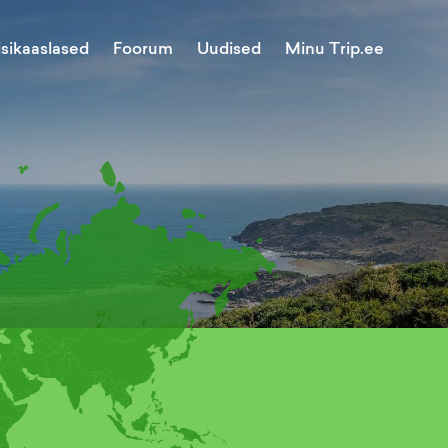
Minu Trip.ee
isikaaslased
Foorum
Uudised