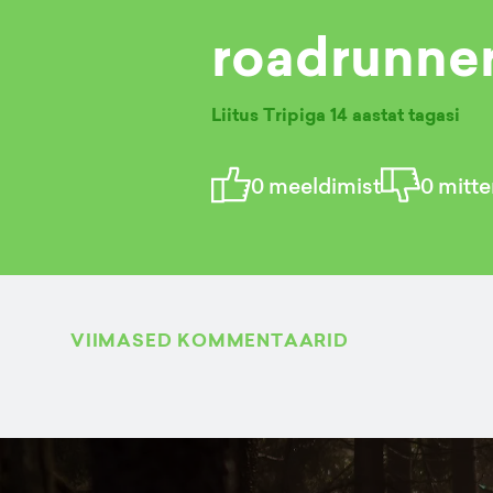
roadrunne
Liitus Tripiga
14 aastat tagasi
0
meeldimist
0
mitte
VIIMASED KOMMENTAARID