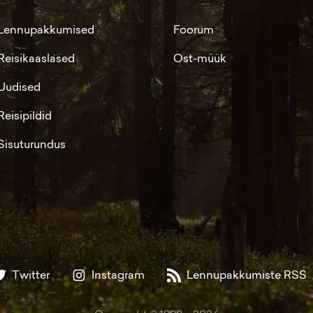
Lennupakkumised
Foorum
Reisikaaslased
Ost-müük
Uudised
Reisipildid
Sisuturundus
Twitter
Instagram
Lennupakkumiste RSS