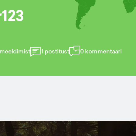
r123
meeldimist
1
postitust
0
kommentaari