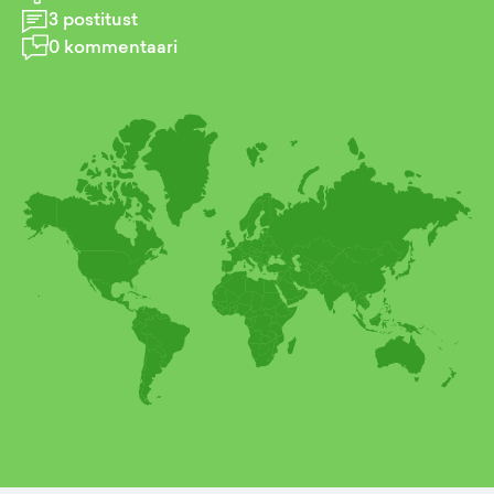
3
postitust
0
kommentaari