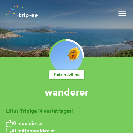
Reisihuviline
wanderer
Liitus Tripiga
14 aastat tagasi
0
meeldimist
0
mittemeeldimist