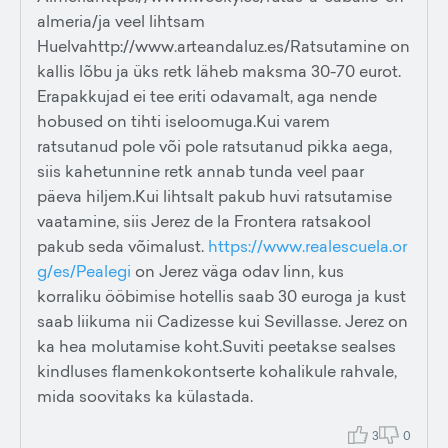
almeria/ja veel lihtsam
Huelvahttp://www.arteandaluz.es/Ratsutamine on
kallis lõbu ja üks retk läheb maksma 30-70 eurot.
Erapakkujad ei tee eriti odavamalt, aga nende
hobused on tihti iseloomuga.Kui varem
ratsutanud pole või pole ratsutanud pikka aega,
siis kahetunnine retk annab tunda veel paar
päeva hiljem.Kui lihtsalt pakub huvi ratsutamise
vaatamine, siis Jerez de la Frontera ratsakool
pakub seda võimalust.
https://www.realescuela.or
g/es/Pealegi
on Jerez väga odav linn, kus
korraliku ööbimise hotellis saab 30 euroga ja kust
saab liikuma nii Cadizesse kui Sevillasse. Jerez on
ka hea molutamise koht.Suviti peetakse sealses
kindluses flamenkokontserte kohalikule rahvale,
mida soovitaks ka külastada.
3
0