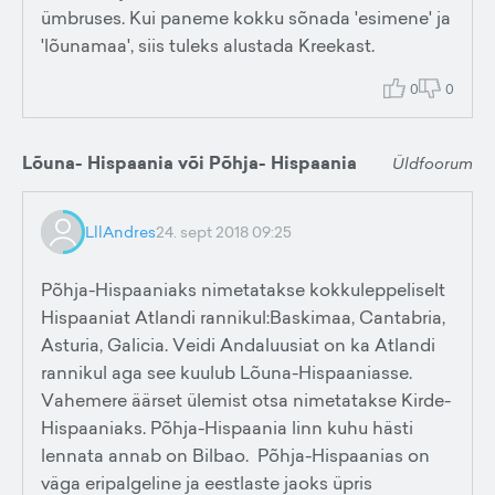
ümbruses. Kui paneme kokku sõnada 'esimene' ja
'lõunamaa', siis tuleks alustada Kreekast.
0
0
Lõuna- Hispaania või Põhja- Hispaania
Üldfoorum
LllAndres
24. sept 2018 09:25
Põhja-Hispaaniaks nimetatakse kokkuleppeliselt
Hispaaniat Atlandi rannikul:Baskimaa, Cantabria,
Asturia, Galicia. Veidi Andaluusiat on ka Atlandi
rannikul aga see kuulub Lõuna-Hispaaniasse.
Vahemere äärset ülemist otsa nimetatakse Kirde-
Hispaaniaks. Põhja-Hispaania linn kuhu hästi
lennata annab on Bilbao. Põhja-Hispaanias on
väga eripalgeline ja eestlaste jaoks üpris