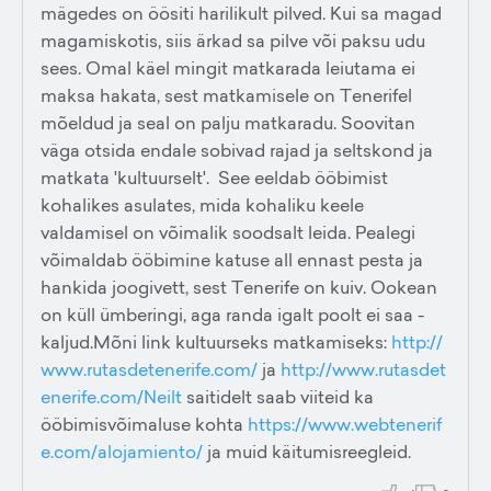
mägedes on öösiti harilikult pilved. Kui sa magad
magamiskotis, siis ärkad sa pilve või paksu udu
sees. Omal käel mingit matkarada leiutama ei
maksa hakata, sest matkamisele on Tenerifel
mõeldud ja seal on palju matkaradu. Soovitan
väga otsida endale sobivad rajad ja seltskond ja
matkata 'kultuurselt'. See eeldab ööbimist
kohalikes asulates, mida kohaliku keele
valdamisel on võimalik soodsalt leida. Pealegi
võimaldab ööbimine katuse all ennast pesta ja
hankida joogivett, sest Tenerife on kuiv. Ookean
on küll ümberingi, aga randa igalt poolt ei saa -
kaljud.Mõni link kultuurseks matkamiseks:
http://
www.rutasdetenerife.com/
ja
http://www.rutasdet
enerife.com/Neilt
saitidelt saab viiteid ka
ööbimisvõimaluse kohta
https://www.webtenerif
e.com/alojamiento/
ja muid käitumisreegleid.