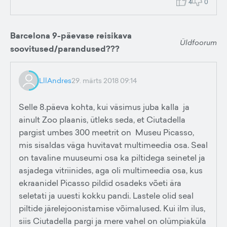
4
0
Barcelona 9-päevase reisikava
Üldfoorum
soovitused/parandused???
LllAndres
29. märts 2018 09:14
Selle 8.päeva kohta, kui väsimus juba kalla ja
ainult Zoo plaanis, ütleks seda, et Ciutadella
pargist umbes 300 meetrit on Museu Picasso,
mis sisaldas väga huvitavat multimeedia osa. Seal
on tavaline muuseumi osa ka piltidega seinetel ja
asjadega vitriinides, aga oli multimeedia osa, kus
ekraanidel Picasso pildid osadeks võeti ära
seletati ja uuesti kokku pandi. Lastele olid seal
piltide järelejoonistamise võimalused. Kui ilm ilus,
siis Ciutadella pargi ja mere vahel on olümpiaküla