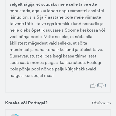
selgeltnägija, et suudaks meie selle talve ette
ennustada, aga kui läheb nagu viimastel aastatel
läinud on, siis 5 ja 7 aastane pole meie viimaste
talvede tõttu talve ega korraliku lund näinudki ja
neile oleks õpetlik suusareis Soome keskossa või
veel põhja poole. Mitte selleks, et sõita alla
äkilistest mägedest vaid selleks, et sõita
murdmaal ja näha korralikku lund ja tõelist talve.
Suusavarustust ei pea isegi kaasa tirima, sest
seda saab mõnes paigas ka laenutada. Pealegi
pole põhja pool nõnda palju külgehakkavaid
haigusi kui soojal maal.
3
3
Kreeka või Portugal?
Üldfoorum