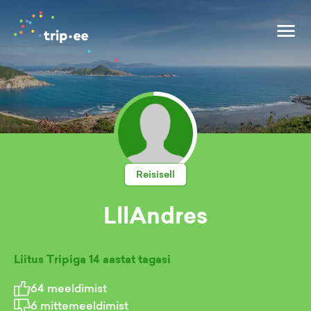
Reisisell
LllAndres
Liitus Tripiga
14 aastat tagasi
64
meeldimist
6
mittemeeldimist