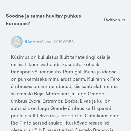
Soodne ja samas huvitav puhkus
Üldfoorum
Euroopas?
LllAndres
8. mai 2019 09:58
Küsimus on kui ulatuslikult tahate ringi käia ja
millist liikumisvahendit kasutate: kohalik
transport või rendiauto. Portugali lõuna ja idaosa
on puhkamiseks minu arust parim. Kui rannik Faro
ümbruses on ammendunud, siis saab alati minna
sisemaale Beja, Monzsaraz ja Lago Grande
ümbrus Evora, Estremoz, Borba, Elvas ja kui on
auto, siis on Lago Grande ümbrus ka Hispaani
poole pealt Olivenza, Jerez de los Cabalieros ning
Rio Tinto äärsed asulad. Kui kõvad reisisellid
olete, siis võib Elvasest edasi Castelo Branco ja