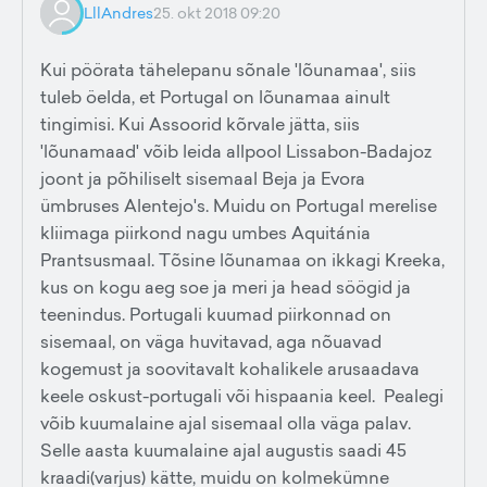
LllAndres
25. okt 2018 09:20
Kui pöörata tähelepanu sõnale 'lõunamaa', siis
tuleb öelda, et Portugal on lõunamaa ainult
tingimisi. Kui Assoorid kõrvale jätta, siis
'lõunamaad' võib leida allpool Lissabon-Badajoz
joont ja põhiliselt sisemaal Beja ja Evora
ümbruses Alentejo's. Muidu on Portugal merelise
kliimaga piirkond nagu umbes Aquitánia
Prantsusmaal. Tõsine lõunamaa on ikkagi Kreeka,
kus on kogu aeg soe ja meri ja head söögid ja
teenindus. Portugali kuumad piirkonnad on
sisemaal, on väga huvitavad, aga nõuavad
kogemust ja soovitavalt kohalikele arusaadava
keele oskust-portugali või hispaania keel. Pealegi
võib kuumalaine ajal sisemaal olla väga palav.
Selle aasta kuumalaine ajal augustis saadi 45
kraadi(varjus) kätte, muidu on kolmekümne