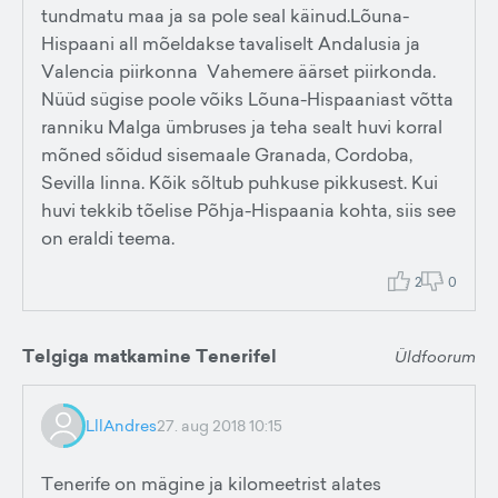
tundmatu maa ja sa pole seal käinud.Lõuna-
Hispaani all mõeldakse tavaliselt Andalusia ja
Valencia piirkonna Vahemere äärset piirkonda.
Nüüd sügise poole võiks Lõuna-Hispaaniast võtta
ranniku Malga ümbruses ja teha sealt huvi korral
mõned sõidud sisemaale Granada, Cordoba,
Sevilla linna. Kõik sõltub puhkuse pikkusest. Kui
huvi tekkib tõelise Põhja-Hispaania kohta, siis see
on eraldi teema.
2
0
Telgiga matkamine Tenerifel
Üldfoorum
LllAndres
27. aug 2018 10:15
Tenerife on mägine ja kilomeetrist alates