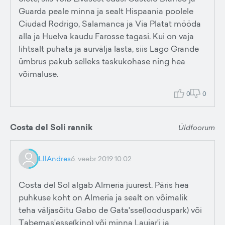
Guarda peale minna ja sealt Hispaania poolele
Ciudad Rodrigo, Salamanca ja Via Platat mööda
alla ja Huelva kaudu Farosse tagasi. Kui on vaja
lihtsalt puhata ja aurvälja lasta, siis Lago Grande
ümbrus pakub selleks taskukohase ning hea
võimaluse.
0
0
Costa del Soli rannik
Üldfoorum
LllAndres
6. veebr 2019 10:02
Costa del Sol algab Almeria juurest. Päris hea
puhkuse koht on Almeria ja sealt on võimalik
teha väljasõitu Gabo de Gata'sse(looduspark) või
Tabernas'esse(kino) või minna Laujar'i ja