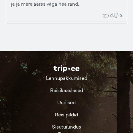
ja ja mere ääres väga hea rand.
0
0
Lennupakkumised
Reisikaaslased
Uudised
Reisipildid
Sisuturundus