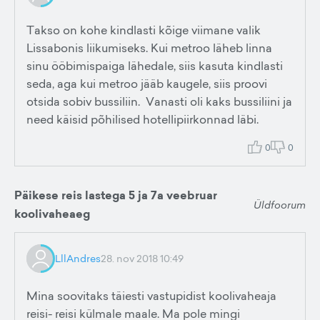
Takso on kohe kindlasti kõige viimane valik
Lissabonis liikumiseks. Kui metroo läheb linna
sinu ööbimispaiga lähedale, siis kasuta kindlasti
seda, aga kui metroo jääb kaugele, siis proovi
otsida sobiv bussiliin. Vanasti oli kaks bussiliini ja
need käisid põhilised hotellipiirkonnad läbi.
0
0
Päikese reis lastega 5 ja 7a veebruar
Üldfoorum
koolivaheaeg
LllAndres
28. nov 2018 10:49
Mina soovitaks täiesti vastupidist koolivaheaja
reisi- reisi külmale maale. Ma pole mingi