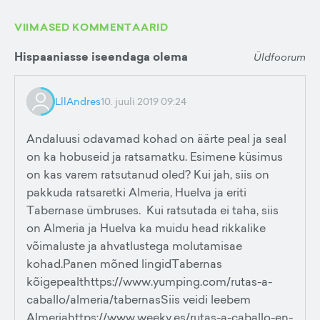
VIIMASED KOMMENTAARID
Hispaaniasse iseendaga olema
Üldfoorum
LllAndres
10. juuli 2019 09:24
Andaluusi odavamad kohad on äärte peal ja seal
on ka hobuseid ja ratsamatku. Esimene küsimus
on kas varem ratsutanud oled? Kui jah, siis on
pakkuda ratsaretki Almeria, Huelva ja eriti
Tabernase ümbruses. Kui ratsutada ei taha, siis
on Almeria ja Huelva ka muidu head rikkalike
võimaluste ja ahvatlustega molutamisae
kohad.Panen mõned lingidTabernas
kõigepealthttps://www.yumping.com/rutas-a-
caballo/almeria/tabernasSiis veidi leebem
Almeriahttps://www.weeky.es/rutas-a-caballo-en-