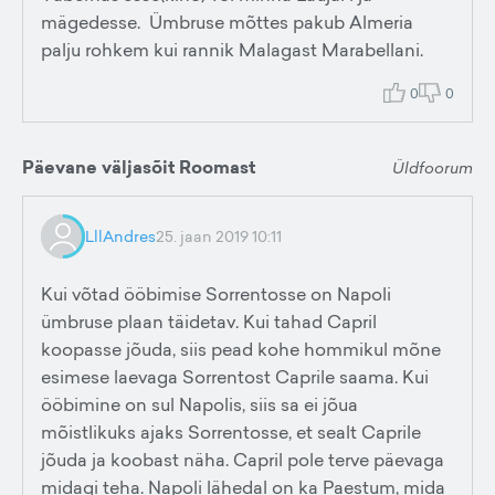
mägedesse. Ümbruse mõttes pakub Almeria
palju rohkem kui rannik Malagast Marabellani.
0
0
Päevane väljasõit Roomast
Üldfoorum
LllAndres
25. jaan 2019 10:11
Kui võtad ööbimise Sorrentosse on Napoli
ümbruse plaan täidetav. Kui tahad Capril
koopasse jõuda, siis pead kohe hommikul mõne
esimese laevaga Sorrentost Caprile saama. Kui
ööbimine on sul Napolis, siis sa ei jõua
mõistlikuks ajaks Sorrentosse, et sealt Caprile
jõuda ja koobast näha. Capril pole terve päevaga
midagi teha. Napoli lähedal on ka Paestum, mida