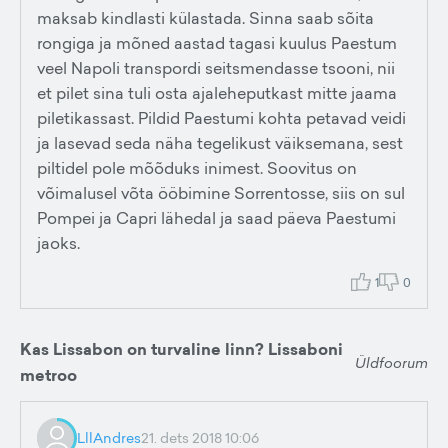
maksab kindlasti külastada. Sinna saab sõita
rongiga ja mõned aastad tagasi kuulus Paestum
veel Napoli transpordi seitsmendasse tsooni, nii
et pilet sina tuli osta ajaleheputkast mitte jaama
piletikassast. Pildid Paestumi kohta petavad veidi
ja lasevad seda näha tegelikust väiksemana, sest
piltidel pole mõõduks inimest. Soovitus on
võimalusel võta ööbimine Sorrentosse, siis on sul
Pompei ja Capri lähedal ja saad päeva Paestumi
jaoks.
1
0
Kas Lissabon on turvaline linn? Lissaboni
Üldfoorum
metroo
LllAndres
21. dets 2018 10:06