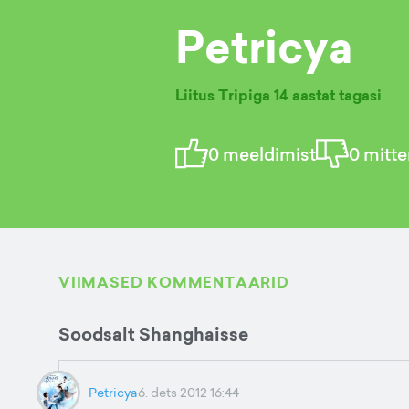
Petricya
Liitus Tripiga
14 aastat tagasi
0
meeldimist
0
mitte
VIIMASED KOMMENTAARID
Soodsalt Shanghaisse
Petricya
6. dets 2012 16:44