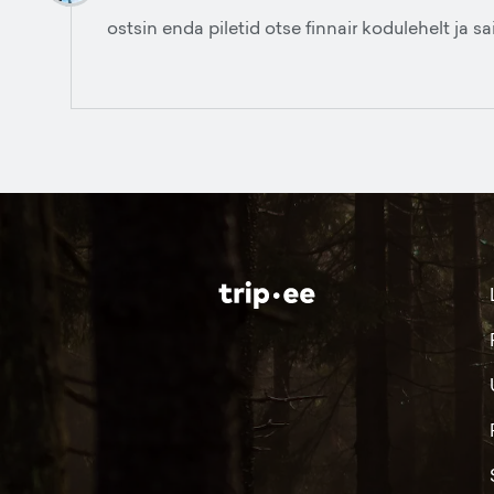
ostsin enda piletid otse finnair kodulehelt ja 