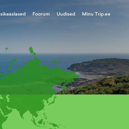
Minu Trip.ee
isikaaslased
Foorum
Uudised