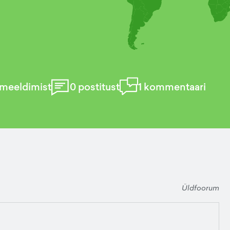
meeldimist
0
postitust
1
kommentaari
Üldfoorum