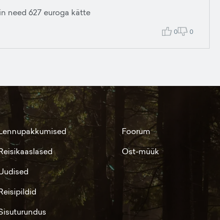
sain need 627 euroga kätte
0
0
Lennupakkumised
Foorum
Reisikaaslased
Ost-müük
Uudised
Reisipildid
Sisuturundus