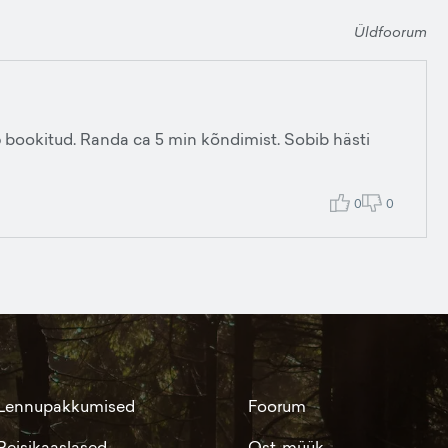
Üldfoorum
6 bookitud. Randa ca 5 min kõndimist. Sobib hästi
0
0
Lennupakkumised
Foorum
Reisikaaslased
Ost-müük