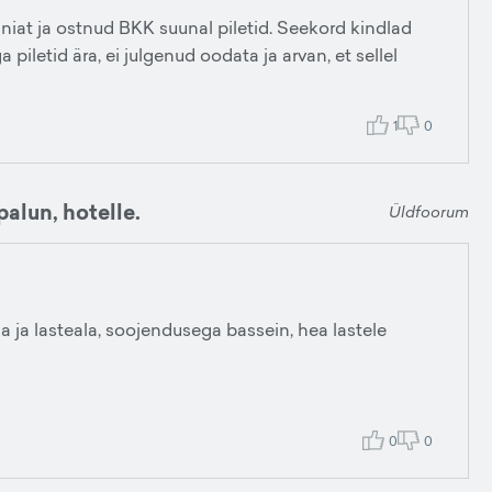
niat ja ostnud BKK suunal piletid. Seekord kindlad
iletid ära, ei julgenud oodata ja arvan, et sellel
1
0
alun, hotelle.
Üldfoorum
a ja lasteala, soojendusega bassein, hea lastele
0
0