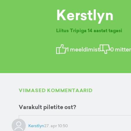
Kerstlyn
Liitus Tripiga
14 aastat tagasi
1
meeldimist
0
mitte
VIIMASED KOMMENTAARID
Varakult piletite ost?
Kerstlyn
27. apr 10:50