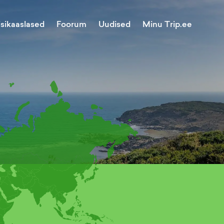
Minu Trip.ee
isikaaslased
Foorum
Uudised