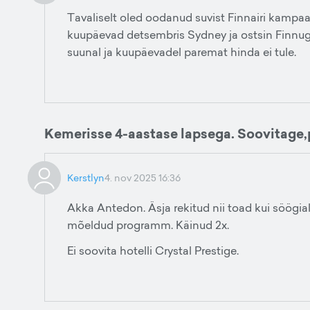
Tavaliselt oled oodanud suvist Finnairi kampaa
kuupäevad detsembris Sydney ja ostsin Finnuga p
suunal ja kuupäevadel paremat hinda ei tule.
Kemerisse 4-aastase lapsega. Soovitage,p
Kerstlyn
4. nov 2025 16:36
Akka Antedon. Äsja rekitud nii toad kui söögial
mõeldud programm. Käinud 2x.
Ei soovita hotelli Crystal Prestige.