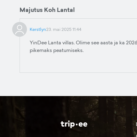
Majutus Koh Lantal
Kerstlyn
23. mai 2025 11:44
YinDee Lanta villas. Olime see aasta ja ka 202
pikemaks peatumiseks.