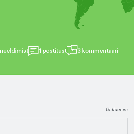
meeldimist
1
postitust
3
kommentaari
Üldfoorum