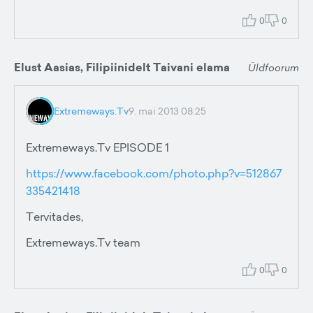
0
0
Elust Aasias, Filipiinidelt Taivani elama
Üldfoorum
Extremeways.Tv
9. mai 2013 08:25
Extremeways.Tv EPISODE 1
https://www.facebook.com/photo.php?v=512867
335421418
Tervitades,
Extremeways.Tv team
0
0