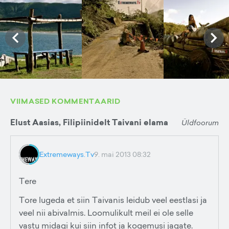
VIIMASED KOMMENTAARID
Elust Aasias, Filipiinidelt Taivani elama
Üldfoorum
Extremeways.Tv
9. mai 2013 08:32
Tere
Tore lugeda et siin Taivanis leidub veel eestlasi ja
veel nii abivalmis. Loomulikult meil ei ole selle
vastu midagi kui siin infot ja kogemusi jagate.