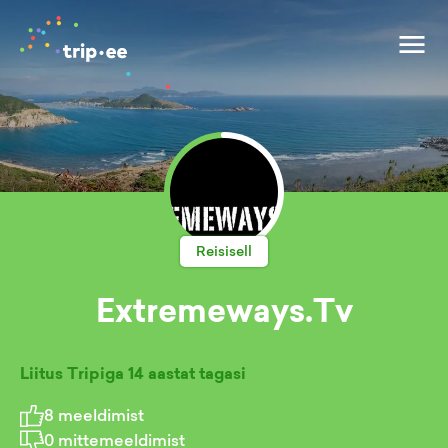
Reisisell
Extremeways.Tv
Liitus Tripiga
14 aastat tagasi
8
meeldimist
0
mittemeeldimist