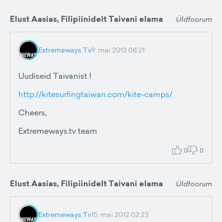
Elust Aasias, Filipiinidelt Taivani elama
Üldfoorum
Extremeways.Tv
9. mai 2013 08:21
Uudiseid Taivanist !
http://kitesurfingtaiwan.com/kite-camps/
Cheers,
Extremeways.tv team
0
0
Elust Aasias, Filipiinidelt Taivani elama
Üldfoorum
Extremeways.Tv
15. mai 2012 02:23