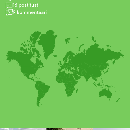
16
postitust
9
kommentaari