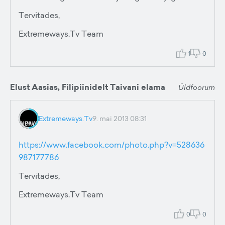
Tervitades,
Extremeways.Tv Team
1
0
Elust Aasias, Filipiinidelt Taivani elama
Üldfoorum
Extremeways.Tv
9. mai 2013 08:31
https://www.facebook.com/photo.php?v=528636
987177786
Tervitades,
Extremeways.Tv Team
0
0