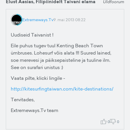
Elust Aasias, Filipiinidelt Taivani elama
Üldfoorum
Extremeways.Tv
9. mai 2013 08:22
Uudiseid Taivanist !
Eile puhus tugev tuul Kenting Beach Town
ümbruses. Lohesurf võis alata !!! Suured lained,
soe merevesi ja päiksepaisteline ja tuuline ilm.
See on surafari unistus :)
Vaata pilte, klicki lingile -
http://kitesurfingtaiwan.com/kite-destinations/
Tervitades,
Extremeways.Tv team
0
0