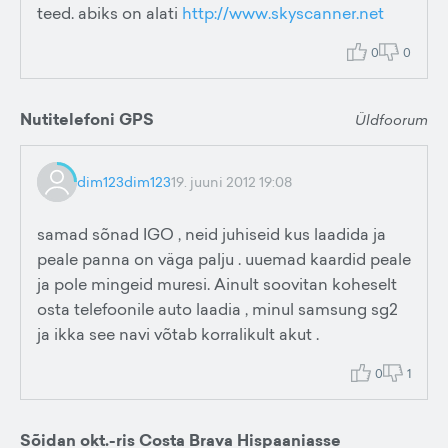
teed. abiks on alati
http://www.skyscanner.net
0
0
Nutitelefoni GPS
Üldfoorum
dim123dim123
19. juuni 2012 19:08
samad sõnad IGO , neid juhiseid kus laadida ja
peale panna on väga palju . uuemad kaardid peale
ja pole mingeid muresi. Ainult soovitan koheselt
osta telefoonile auto laadia , minul samsung sg2
ja ikka see navi võtab korralikult akut .
0
1
Sõidan okt.-ris Costa Brava Hispaaniasse