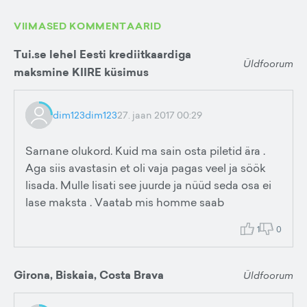
VIIMASED KOMMENTAARID
Tui.se lehel Eesti krediitkaardiga
Üldfoorum
maksmine KIIRE küsimus
dim123dim123
27. jaan 2017 00:29
Sarnane olukord. Kuid ma sain osta piletid ära .
Aga siis avastasin et oli vaja pagas veel ja söök
lisada. Mulle lisati see juurde ja nüüd seda osa ei
lase maksta . Vaatab mis homme saab
1
0
Girona, Biskaia, Costa Brava
Üldfoorum