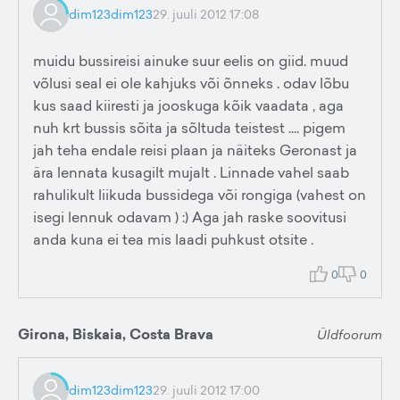
dim123dim123
29. juuli 2012 17:08
muidu bussireisi ainuke suur eelis on giid. muud
võlusi seal ei ole kahjuks või õnneks . odav lõbu
kus saad kiiresti ja jooskuga kõik vaadata , aga
nuh krt bussis sõita ja sõltuda teistest .... pigem
jah teha endale reisi plaan ja näiteks Geronast ja
ära lennata kusagilt mujalt . Linnade vahel saab
rahulikult liikuda bussidega või rongiga (vahest on
isegi lennuk odavam ) :) Aga jah raske soovitusi
anda kuna ei tea mis laadi puhkust otsite .
0
0
Girona, Biskaia, Costa Brava
Üldfoorum
dim123dim123
29. juuli 2012 17:00