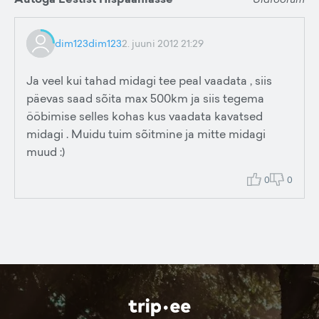
dim123dim123
2. juuni 2012 21:29
Ja veel kui tahad midagi tee peal vaadata , siis
päevas saad sõita max 500km ja siis tegema
ööbimise selles kohas kus vaadata kavatsed
midagi . Muidu tuim sõitmine ja mitte midagi
muud :)
0
0