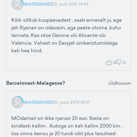
dim123dim123
25. juuli 2012 14:46
Kõik sõltub kuupäevadest , saab erinevalt ju, aga
jah Ryanair on odavaim, aga peate otsima ,kuhu
lennata. Kas otse Gerona või Alicante või
Valencia. Vahest on Easyjet ümberistumistega
kah hea hind.
0
0
Barcelonast-Malagasse?
Üldfoorum
dim123dim123
30. juuni 2012 20:11
MOdamail on ikka ryanair 20 euri. Iberia on
kindlasti kallim . Autoga on kah kallim 2000 km ,
lisa sinna bensu ja 20 tundi sõit plus tasulised