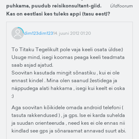
puhkama, puudub reisikonsultant-giid.
Üldfoorum
Kas on eestlasi kes tuleks appi (tasu eest)?
dim123dim123
14. juuni 2012 01:20
To Titaku Tegelikult pole vaja keeli osata üldse:)
Usuge mind, isegi koomas peaga keeli teadmata
saab asjad ajatud.
Soovitan kasutada mingit sõnastiku , kui ei ole
ennast kindel . Mina olen saanud žestidega ja
näppudega alati hakkama , isegi kui keelt ei oska
:)
Aga soovitan kõikidele omada android telefoni (
tasuta rakkendused ) , ja gps. Ise ei karda suhelda
ja suudan orienteeruda , need kes ei ole ennas nii
kindlad see gps ja sõnaraamat annavad suurt abi.