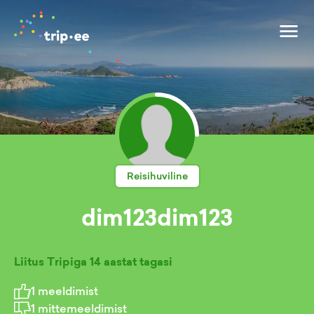
Reisihuviline
dim123dim123
Liitus Tripiga
14 aastat tagasi
1
meeldimist
1
mittemeeldimist