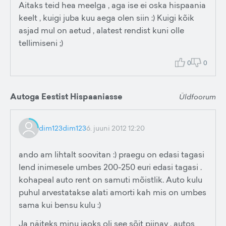
Aitaks teid hea meelga , aga ise ei oska hispaania
keelt , kuigi juba kuu aega olen siin :) Kuigi kõik
asjad mul on aetud , alatest rendist kuni olle
tellimiseni ;)
0
0
Autoga Eestist Hispaaniasse
Üldfoorum
dim123dim123
6. juuni 2012 12:20
ando am lihtalt soovitan :) praegu on edasi tagasi
lend inimesele umbes 200-250 euri edasi tagasi .
kohapeal auto rent on samuti mõistlik. Auto kulu
puhul arvestatakse alati amorti kah mis on umbes
sama kui bensu kulu :)
Ja näiteks minu jaoks oli see sõit piinav , autos