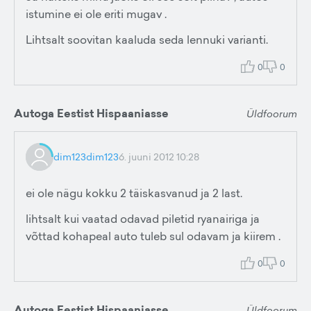
istumine ei ole eriti mugav .
Lihtsalt soovitan kaaluda seda lennuki varianti.
0
0
Autoga Eestist Hispaaniasse
Üldfoorum
dim123dim123
6. juuni 2012 10:28
ei ole nägu kokku 2 täiskasvanud ja 2 last.
lihtsalt kui vaatad odavad piletid ryanairiga ja
võttad kohapeal auto tuleb sul odavam ja kiirem .
0
0
Autoga Eestist Hispaaniasse
Üldfoorum