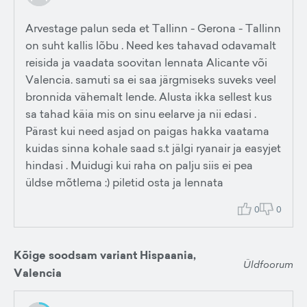
Arvestage palun seda et Tallinn - Gerona - Tallinn
on suht kallis lõbu . Need kes tahavad odavamalt
reisida ja vaadata soovitan lennata Alicante või
Valencia. samuti sa ei saa järgmiseks suveks veel
bronnida vähemalt lende. Alusta ikka sellest kus
sa tahad käia mis on sinu eelarve ja nii edasi .
Pärast kui need asjad on paigas hakka vaatama
kuidas sinna kohale saad s.t jälgi ryanair ja easyjet
hindasi . Muidugi kui raha on palju siis ei pea
üldse mõtlema :) piletid osta ja lennata
0
0
Kõige soodsam variant Hispaania,
Üldfoorum
Valencia