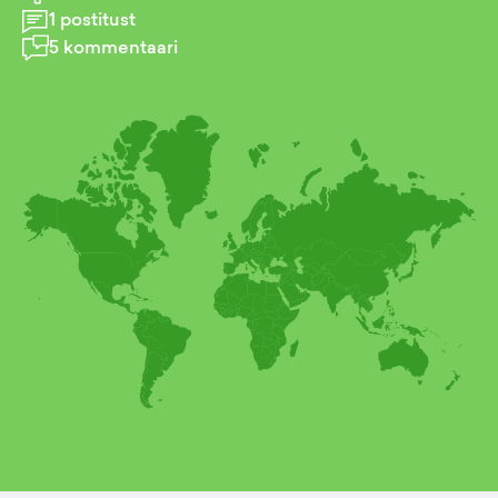
1
postitust
5
kommentaari