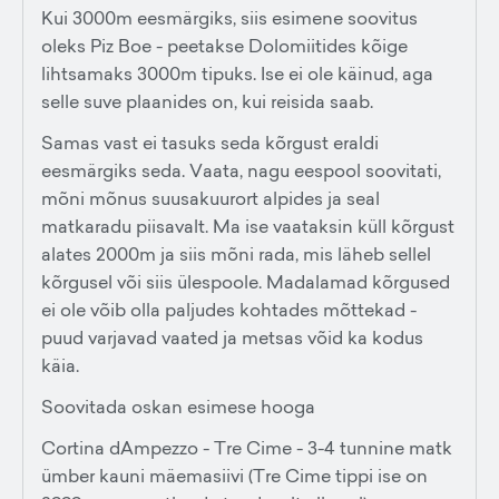
Kui 3000m eesmärgiks, siis esimene soovitus
oleks Piz Boe - peetakse Dolomiitides kõige
lihtsamaks 3000m tipuks. Ise ei ole käinud, aga
selle suve plaanides on, kui reisida saab.
Samas vast ei tasuks seda kõrgust eraldi
eesmärgiks seda. Vaata, nagu eespool soovitati,
mõni mõnus suusakuurort alpides ja seal
matkaradu piisavalt. Ma ise vaataksin küll kõrgust
alates 2000m ja siis mõni rada, mis läheb sellel
kõrgusel või siis ülespoole. Madalamad kõrgused
ei ole võib olla paljudes kohtades mõttekad -
puud varjavad vaated ja metsas võid ka kodus
käia.
Soovitada oskan esimese hooga
Cortina dAmpezzo - Tre Cime - 3-4 tunnine matk
ümber kauni mäemasiivi (Tre Cime tippi ise on