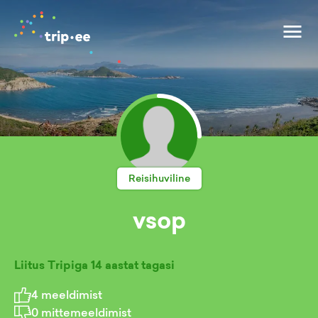
Reisihuviline
vsop
Liitus Tripiga
14 aastat tagasi
4
meeldimist
0
mittemeeldimist