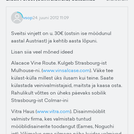
vsop
24. juuni 2012 11:09
Sveitsi vinjett on u. 30€ (ostsin ise möödunul
aastal Austriast) ja kehtib aasta lõpuni.
Lisan siia veel mõned ideed
Alacace Vine Route. Kulgeb Strasbourg-ist
Mulhouse-ni. (
www.vinsalcase.com
). Väke tee
külast-külla millest üks ilusam kui teine. Saate
külastada veinivalmistajaid, maitsta ja kaasa osta.
Rahulikult võttes on üheks päevaks sobilik
Strasbourg-ist Colmar-ini
Vitra Haus (
www.vitra.com
). Disainmööblit
valmistv firma, kes valmistab tuntud
mööblidisainerite toodangut (Eames, Noguchi
jpt). Võimalus oma silmaga näha kuidas valmivad