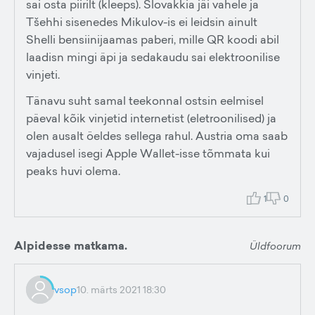
sai osta piirilt (kleeps). Slovakkia jäi vahele ja
Tšehhi sisenedes Mikulov-is ei leidsin ainult
Shelli bensiinijaamas paberi, mille QR koodi abil
laadisn mingi äpi ja sedakaudu sai elektroonilise
vinjeti.
Tänavu suht samal teekonnal ostsin eelmisel
päeval kõik vinjetid internetist (eletroonilised) ja
olen ausalt öeldes sellega rahul. Austria oma saab
vajadusel isegi Apple Wallet-isse tõmmata kui
peaks huvi olema.
1
0
Alpidesse matkama.
Üldfoorum
vsop
10. märts 2021 18:30