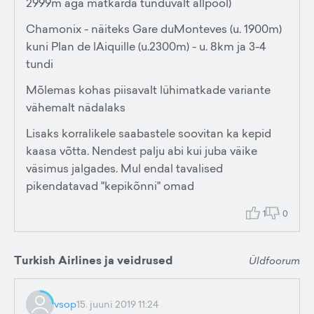
2999m aga matkarda tunduvalt allpool)
Chamonix - näiteks Gare duMonteves (u. 1900m)
kuni Plan de lAiquille (u.2300m) - u. 8km ja 3-4
tundi
Mõlemas kohas piisavalt lühimatkade variante
vähemalt nädalaks
Lisaks korralikele saabastele soovitan ka kepid
kaasa võtta. Nendest palju abi kui juba väike
väsimus jalgades. Mul endal tavalised
pikendatavad "kepikõnni" omad
1
0
Turkish Airlines ja veidrused
Üldfoorum
vsop
15. juuni 2019 11:24