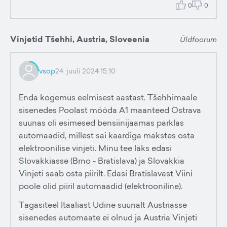
0
0
Vinjetid Tšehhi, Austria, Sloveenia
Üldfoorum
vsop
24. juuli 2024 15:10
Enda kogemus eelmisest aastast. Tšehhimaale
sisenedes Poolast mööda A1 maanteed Ostrava
suunas oli esimesed bensiinijaamas parklas
automaadid, millest sai kaardiga makstes osta
elektroonilise vinjeti. Minu tee läks edasi
Slovakkiasse (Brno - Bratislava) ja Slovakkia
Vinjeti saab osta piirilt. Edasi Bratislavast Viini
poole olid piiril automaadid (elektrooniline).
Tagasiteel Itaaliast Udine suunalt Austriasse
sisenedes automaate ei olnud ja Austria Vinjeti