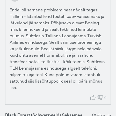
Endal oli sarnane probleem paar nädalt tagasi.
Tallinn - Istanbul lend tõsteti päev varasemaks ja
jätkulend jäi samaks. Põhjuseks olevat Boeing
max 8 lennukeeld ja sealt tekkinud lennukite
puudus. Suhtlesin Tallinna Lennujaama Turkish
Airlines esindusega. Sealt sain uue broneeringu
ka jätkulennule. See jäi siiski järgmisele päevale
kuid õhtu asemel hommikul. Ise jäin rahule,
trensfeer, hotell, toitlustus - kõik toimis. Suhtlesin
TLN Lennujaama esindusega algselt telefoni,
hiljem e-kirja teel. Kuna polnud varem Istanbuli
sattunud siis lisaõhtupoolik seal oli päris mõnus
lisa.
2
0
Black Forest (Schwarzwald) Saksamaa
Üldfoorum