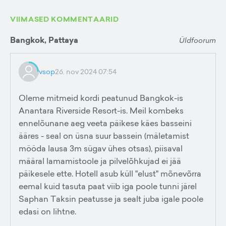
VIIMASED KOMMENTAARID
Bangkok, Pattaya
Üldfoorum
vsop
26. nov 2024 07:54
Oleme mitmeid kordi peatunud Bangkok-is
Anantara Riverside Resort-is. Meil kombeks
ennelõunane aeg veeta päikese käes basseini
ääres - seal on üsna suur bassein (mäletamist
mööda lausa 3m sügav ühes otsas), piisaval
määral lamamistoole ja pilvelõhkujad ei jää
päikesele ette. Hotell asub küll "elust" mõnevõrra
eemal kuid tasuta paat viib iga poole tunni järel
Saphan Taksin peatusse ja sealt juba igale poole
edasi on lihtne.