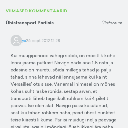
VIIMASED KOMMENTAARID
Ühistransport Pariisis
Üldfoorum
yx
26. sept 2012 12:28
Kui müügiperiood vähegi sobib, on mõistlik kohe
lennujaama putkast Navigo nädalane 1-5 osta ja
edasine on muretu, sõida millega tahad ja palju
tahad, sinna lähevad nii lennujaama kui ka nt
Versailles' ots sisse. Vanemal inimesel on mõnes
kohas suht raske ronida, sestap arvan, et
transporti läheb tegelikult rohkem kui 4 piletit
päevas. Ise olen alati Navigo passi kasutanud,
sest kui tahad rohkem näha, pead ühest punktist
teise kiiresti liikuma. Pariisi muidugi nelja päevaga
ei valluta, aga nii mõndagi jõuab ikkagi ära näha.