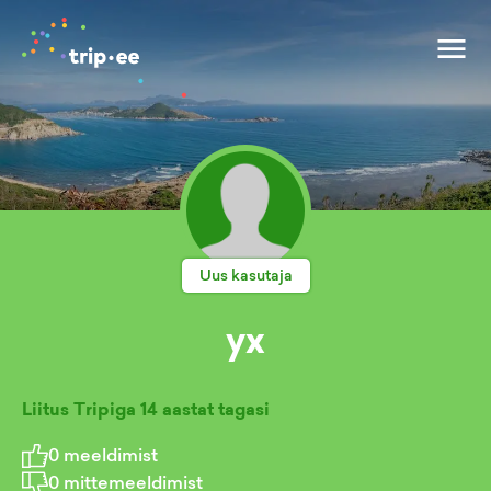
Uus kasutaja
yx
Liitus Tripiga
14 aastat tagasi
0
meeldimist
0
mittemeeldimist