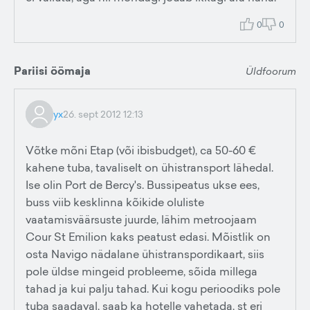
0
0
Pariisi öömaja
Üldfoorum
yx
26. sept 2012 12:13
Võtke mõni Etap (või ibisbudget), ca 50-60 €
kahene tuba, tavaliselt on ühistransport lähedal.
Ise olin Port de Bercy's. Bussipeatus ukse ees,
buss viib kesklinna kõikide oluliste
vaatamisväärsuste juurde, lähim metroojaam
Cour St Emilion kaks peatust edasi. Mõistlik on
osta Navigo nädalane ühistranspordikaart, siis
pole üldse mingeid probleeme, sõida millega
tahad ja kui palju tahad. Kui kogu perioodiks pole
tuba saadaval, saab ka hotelle vahetada, st eri