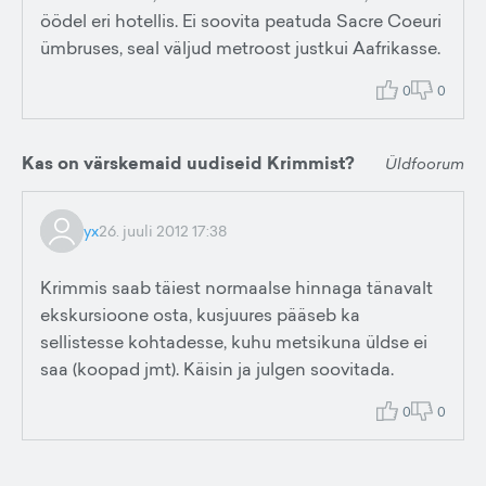
öödel eri hotellis. Ei soovita peatuda Sacre Coeuri
ümbruses, seal väljud metroost justkui Aafrikasse.
0
0
Kas on värskemaid uudiseid Krimmist?
Üldfoorum
yx
26. juuli 2012 17:38
Krimmis saab täiest normaalse hinnaga tänavalt
ekskursioone osta, kusjuures pääseb ka
sellistesse kohtadesse, kuhu metsikuna üldse ei
saa (koopad jmt). Käisin ja julgen soovitada.
0
0