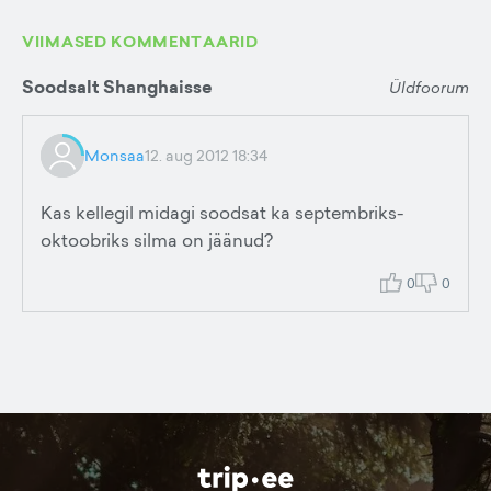
VIIMASED KOMMENTAARID
Soodsalt Shanghaisse
Üldfoorum
Monsaa
12. aug 2012 18:34
Kas kellegil midagi soodsat ka septembriks-
oktoobriks silma on jäänud?
0
0