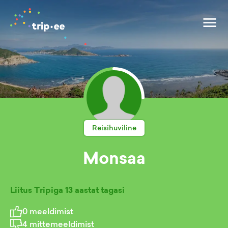
Reisihuviline
Monsaa
Liitus Tripiga
13 aastat tagasi
0
meeldimist
4
mittemeeldimist