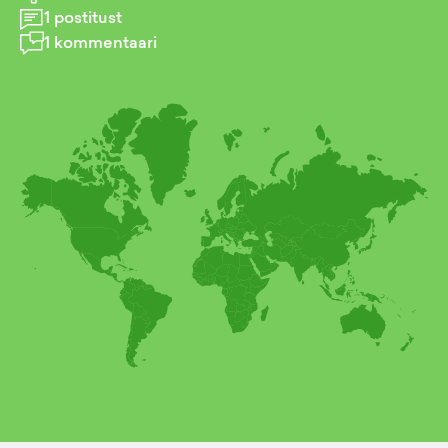
1
postitust
1
kommentaari