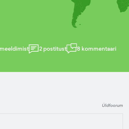
meeldimist
2
postitust
8
kommentaari
Üldfoorum