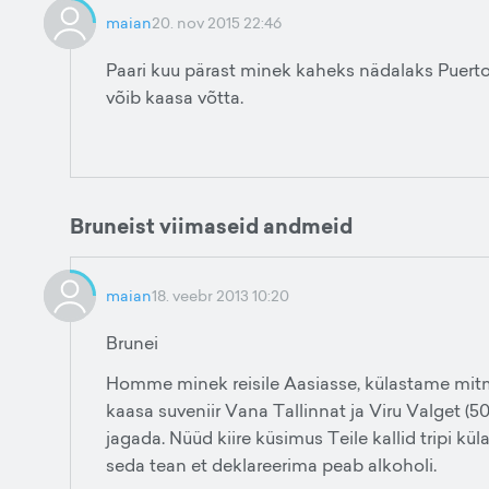
maian
20. nov 2015 22:46
Paari kuu pärast minek kaheks nädalaks Puerto R
võib kaasa võtta.
Bruneist viimaseid andmeid
maian
18. veebr 2013 10:20
Brunei
Homme minek reisile Aasiasse, külastame mitm
kaasa suveniir Vana Tallinnat ja Viru Valget (5
jagada. Nüüd kiire küsimus Teile kallid tripi kül
seda tean et deklareerima peab alkoholi.