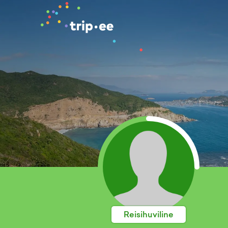
Reisihuviline