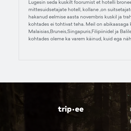
Lugesin seda kuskilt foorumist et hotelli bron
mittesuidsetajate hotell, kollane ,on suitsetajat
hakanud eelmise aasta novembris kuskil ja trah
kohtades ei tohtivat teha. Meil on abikaasaga k
Malaisias,Bruneis,Singapuris,Filipiinidel ja Ba
kohtades oleme ka varem käinud, kuid ega näha