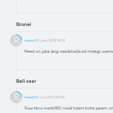
Brunei
maian
29. jaan 2013 14:33
Need on juba järgi vaadatud,kuid midagi uuema
Bali saar
maian
16. nov 2012 00:54
Suur tänu merle180, nüüd tulem kohe parem un