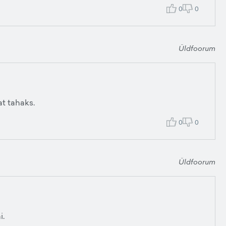
0
0
Üldfoorum
t tahaks.
0
0
Üldfoorum
i.