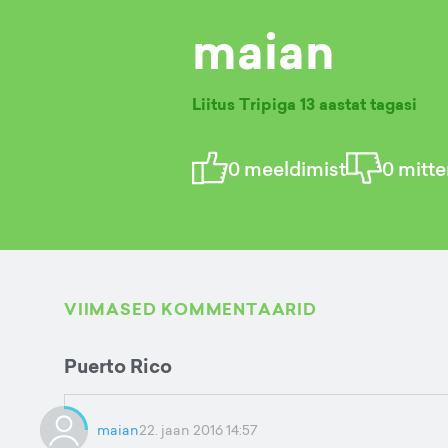
maian
Liitus Tripiga
13 aastat tagasi
0
meeldimist
0
mitte
VIIMASED KOMMENTAARID
Puerto Rico
maian
22. jaan 2016 14:57