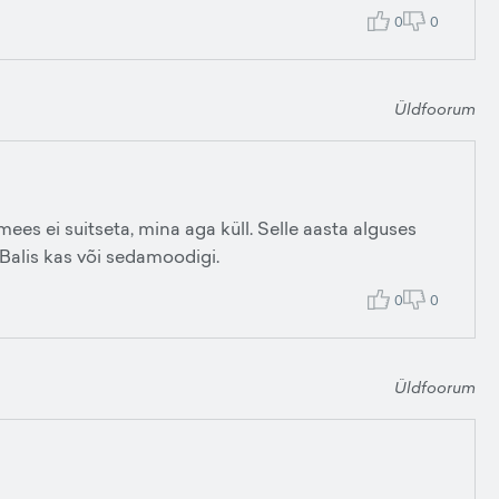
0
0
Üldfoorum
mees ei suitseta, mina aga küll. Selle aasta alguses
 Balis kas või sedamoodigi.
0
0
Üldfoorum