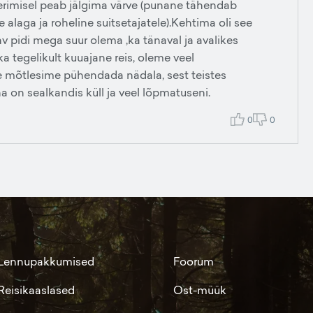
eerimisel peab jälgima värve (punane tähendab
e alaga ja roheline suitsetajatele).Kehtima oli see
v pidi mega suur olema ,ka tänaval ja avalikes
a tegelikult kuuajane reis, oleme veel
lile mõtlesime pühendada nädala, sest teistes
 on sealkandis küll ja veel lõpmatuseni.
0
0
Lennupakkumised
Foorum
Reisikaaslased
Ost-müük