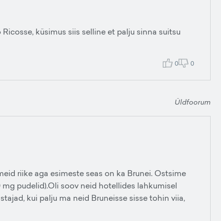
icosse, küsimus siis selline et palju sinna suitsu
0
0
Üldfoorum
eid riike aga esimeste seas on ka Brunei. Ostsime
0 mg pudelid).Oli soov neid hotellides lahkumisel
astajad, kui palju ma neid Bruneisse sisse tohin viia,