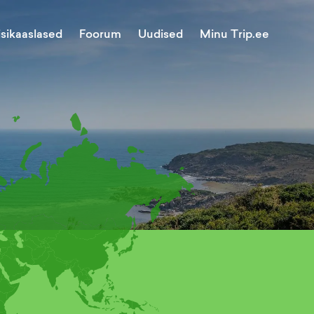
Minu Trip.ee
isikaaslased
Foorum
Uudised