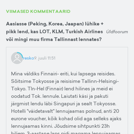
VIIMASED KOMMENTAARID
Aasiasse (Peking, Korea, Jaapan) lühike +
pikk lend, kas LOT, KLM, Turkish Airlines
Üldfoorum
või mingi muu firma Tallinnast lennates?
resko
9. juuli 11:51
Mina väldiks Finnairi- eriti, kui lapsega reisides.
Sõitsime Tokyosse ja reisisime Tallinn-Helsingi-
Tokyo. Tln-Hel (Finnair) lend hilines ja meid ei
oodatud Tok. lennule. Laiutati käsi ja pakuti
järgmist lendu läbi Singapuri ja sealt Tokyosse.
Hotelli "väidetavalt" lennujaamas polnud, anti 20
eurone voucher, kõik kohad olid aga selleks ajaks
lennujaamas kinni. Jõudsime sihtpunkti 23h
hiljem. 3-aastane laps pidi magama lennujaamas