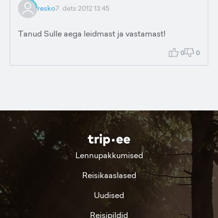
resko
7. dets 2012 13:45
Tanud Sulle aega leidmast ja vastamast!
0
0
Lennupakkumised
Reisikaaslased
Uudised
Reisipildid