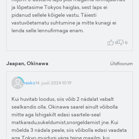
ja lõpetasime Tokyos haiglas, sest laps ei
pidanud sellele kõigele vastu. Täiesti
vastuvõetamatu suhtumine ja mitte kunagi ei
lenda selle lennufirmaga enam.
0
0
Jaapan, Okinawa
Üldfoorum
resko
14. juuli 2024 10:19
Kui huvitab loodus, siis võib 2 nädalat vabalt
sealkandis olla. Okinawa saarel ainult võibolla
mitte aga Ishigakilt edasi saartele-seal
matkaradu,sukeldumist,snorgeldamist jne. Kui
mõelda 3 nädala peale, siis võibolla edasi vaadata
aga Tokyo muidugi väga teine maailm, kui