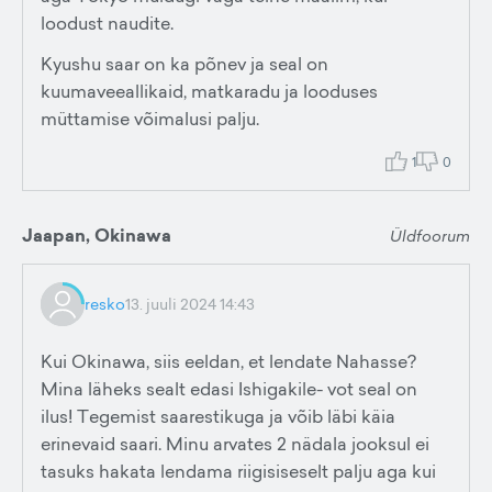
loodust naudite.
Kyushu saar on ka põnev ja seal on
kuumaveeallikaid, matkaradu ja looduses
müttamise võimalusi palju.
1
0
Jaapan, Okinawa
Üldfoorum
resko
13. juuli 2024 14:43
Kui Okinawa, siis eeldan, et lendate Nahasse?
Mina läheks sealt edasi Ishigakile- vot seal on
ilus! Tegemist saarestikuga ja võib läbi käia
erinevaid saari. Minu arvates 2 nädala jooksul ei
tasuks hakata lendama riigisiseselt palju aga kui