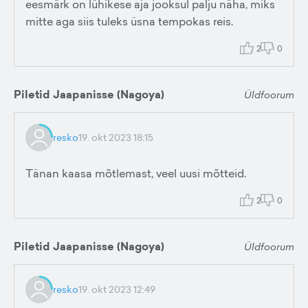
eesmärk on lühikese aja jooksul palju näha, miks
mitte aga siis tuleks üsna tempokas reis.
2
0
Piletid Jaapanisse (Nagoya)
Üldfoorum
resko
19. okt 2023 18:15
Tänan kaasa mõtlemast, veel uusi mõtteid.
2
0
Piletid Jaapanisse (Nagoya)
Üldfoorum
resko
19. okt 2023 12:49