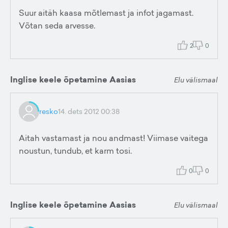
Suur aitäh kaasa mõtlemast ja infot jagamast.
Võtan seda arvesse.
2
0
Inglise keele õpetamine Aasias
Elu välismaal
resko
14. dets 2012 00:38
Aitah vastamast ja nou andmast! Viimase vaitega
noustun, tundub, et karm tosi.
0
0
Inglise keele õpetamine Aasias
Elu välismaal