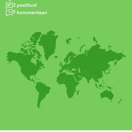
2
postitust
7
kommentaari