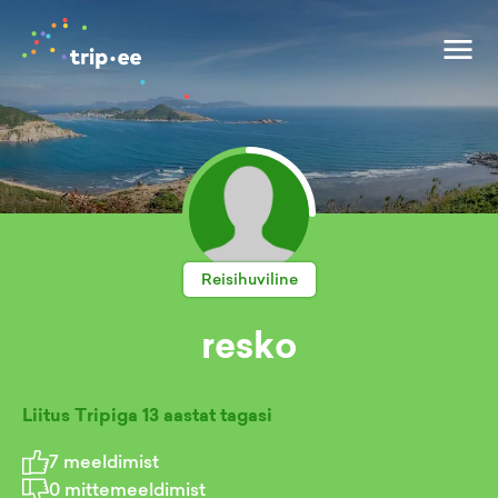
Reisihuviline
resko
Liitus Tripiga
13 aastat tagasi
7
meeldimist
0
mittemeeldimist