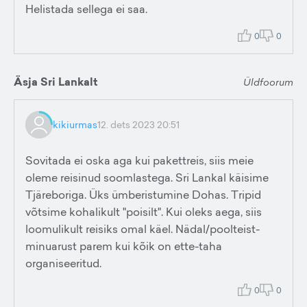
Helistada sellega ei saa.
0
0
Äsja Sri Lankalt
Üldfoorum
kikiurmas
12. dets 2023 20:51
Sovitada ei oska aga kui pakettreis, siis meie
oleme reisinud soomlastega. Sri Lankal käisime
Tjäreboriga. Üks ümberistumine Dohas. Tripid
võtsime kohalikult "poisilt". Kui oleks aega, siis
loomulikult reisiks omal käel. Nädal/poolteist-
minuarust parem kui kõik on ette-taha
organiseeritud.
0
0