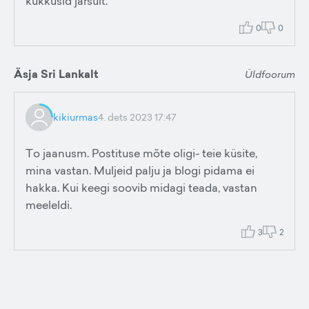
kukkusid järsult.
0
0
Äsja Sri Lankalt
Üldfoorum
kikiurmas
4. dets 2023 17:47
To jaanusm. Postituse mõte oligi- teie küsite,
mina vastan. Muljeid palju ja blogi pidama ei
hakka. Kui keegi soovib midagi teada, vastan
meeleldi.
3
2