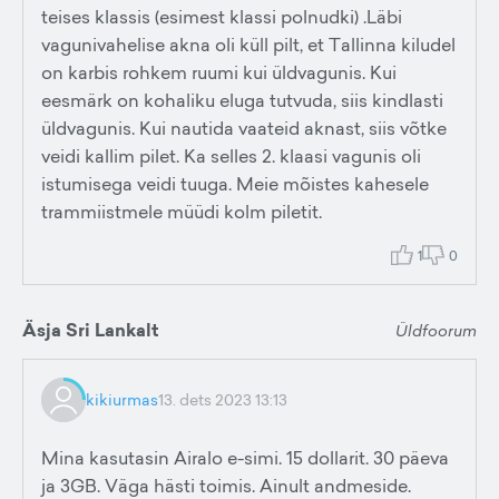
teises klassis (esimest klassi polnudki) .Läbi
vagunivahelise akna oli küll pilt, et Tallinna kiludel
on karbis rohkem ruumi kui üldvagunis. Kui
eesmärk on kohaliku eluga tutvuda, siis kindlasti
üldvagunis. Kui nautida vaateid aknast, siis võtke
veidi kallim pilet. Ka selles 2. klaasi vagunis oli
istumisega veidi tuuga. Meie mõistes kahesele
trammiistmele müüdi kolm piletit.
1
0
Äsja Sri Lankalt
Üldfoorum
kikiurmas
13. dets 2023 13:13
Mina kasutasin Airalo e-simi. 15 dollarit. 30 päeva
ja 3GB. Väga hästi toimis. Ainult andmeside.