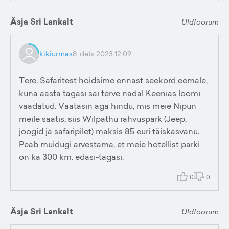
Äsja Sri Lankalt
Üldfoorum
kikiurmas
8. dets 2023 12:09
Tere. Safaritest hoidsime ennast seekord eemale,
kuna aasta tagasi sai terve nädal Keenias loomi
vaadatud. Vaatasin aga hindu, mis meie Nipun
meile saatis, siis Wilpathu rahvuspark (Jeep,
joogid ja safaripilet) maksis 85 euri täiskasvanu.
Peab muidugi arvestama, et meie hotellist parki
on ka 300 km. edasi-tagasi.
0
0
Äsja Sri Lankalt
Üldfoorum