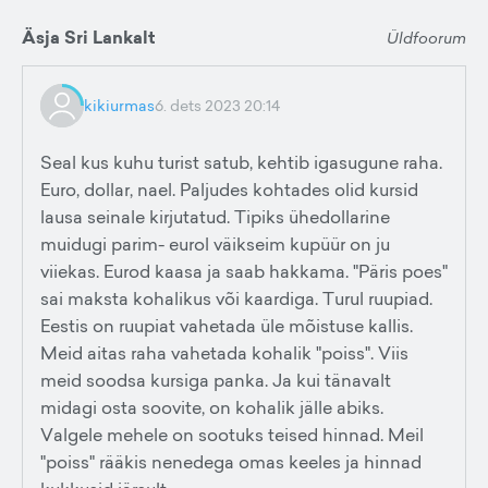
Äsja Sri Lankalt
Üldfoorum
kikiurmas
6. dets 2023 20:14
Seal kus kuhu turist satub, kehtib igasugune raha.
Euro, dollar, nael. Paljudes kohtades olid kursid
lausa seinale kirjutatud. Tipiks ühedollarine
muidugi parim- eurol väikseim kupüür on ju
viiekas. Eurod kaasa ja saab hakkama. "Päris poes"
sai maksta kohalikus või kaardiga. Turul ruupiad.
Eestis on ruupiat vahetada üle mõistuse kallis.
Meid aitas raha vahetada kohalik "poiss". Viis
meid soodsa kursiga panka. Ja kui tänavalt
midagi osta soovite, on kohalik jälle abiks.
Valgele mehele on sootuks teised hinnad. Meil
"poiss" rääkis nenedega omas keeles ja hinnad