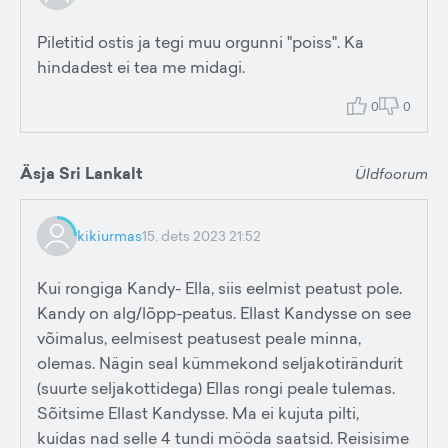
Piletitid ostis ja tegi muu orgunni "poiss". Ka
hindadest ei tea me midagi.
0
0
Äsja Sri Lankalt
Üldfoorum
kikiurmas
15. dets 2023 21:52
Kui rongiga Kandy- Ella, siis eelmist peatust pole.
Kandy on alg/lõpp-peatus. Ellast Kandysse on see
võimalus, eelmisest peatusest peale minna,
olemas. Nägin seal kümmekond seljakotirändurit
(suurte seljakottidega) Ellas rongi peale tulemas.
Sõitsime Ellast Kandysse. Ma ei kujuta pilti,
kuidas nad selle 4 tundi mööda saatsid. Reisisime