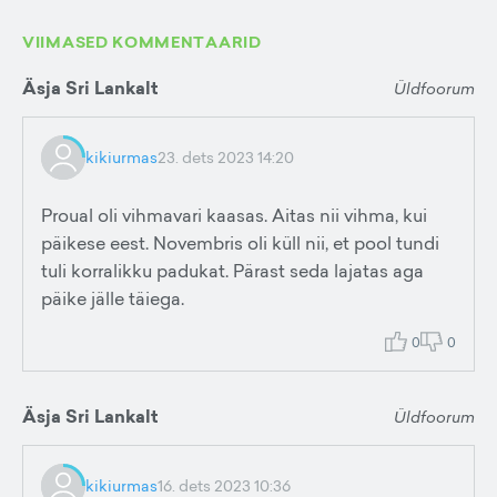
VIIMASED KOMMENTAARID
Äsja Sri Lankalt
Üldfoorum
kikiurmas
23. dets 2023 14:20
Proual oli vihmavari kaasas. Aitas nii vihma, kui
päikese eest. Novembris oli küll nii, et pool tundi
tuli korralikku padukat. Pärast seda lajatas aga
päike jälle täiega.
0
0
Äsja Sri Lankalt
Üldfoorum
kikiurmas
16. dets 2023 10:36