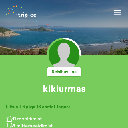
Reisihuviline
kikiurmas
Liitus Tripiga
13 aastat tagasi
11
meeldimist
3
mittemeeldimist