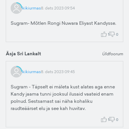
kikiurmas
8. dets 2023 09:54
Sugram- Mõtlen Rongi Nuwara Eliyast Kandysse.
1
0
Äsja Sri Lankalt
Üldfoorum
kikiurmas
8. dets 2023 09:45
Sugram - Täpselt ei mäleta kust alates aga enne
Kandy jaama tunni jooksul ilusaid vaateid enam
polnud. Sestsamast sai näha kohaliku
raudteäärset elu ja see kah huvitav.
1
0