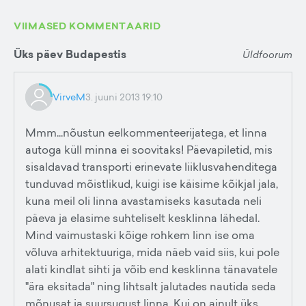
VIIMASED KOMMENTAARID
Üks päev Budapestis
Üldfoorum
VirveM
3. juuni 2013 19:10
Mmm...nõustun eelkommenteerijatega, et linna
autoga küll minna ei soovitaks! Päevapiletid, mis
sisaldavad transporti erinevate liiklusvahenditega
tunduvad mõistlikud, kuigi ise käisime kõikjal jala,
kuna meil oli linna avastamiseks kasutada neli
päeva ja elasime suhteliselt kesklinna lähedal.
Mind vaimustaski kõige rohkem linn ise oma
võluva arhitektuuriga, mida näeb vaid siis, kui pole
alati kindlat sihti ja võib end kesklinna tänavatele
"ära eksitada" ning lihtsalt jalutades nautida seda
mõnusat ja suursugust linna. Kui on ainult üks