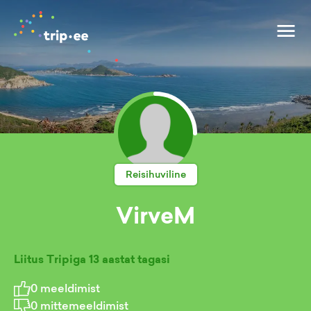
Reisihuviline
VirveM
Liitus Tripiga
13 aastat tagasi
0
meeldimist
0
mittemeeldimist