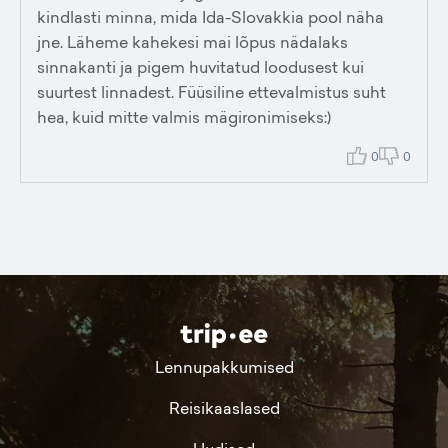
kindlasti minna, mida Ida-Slovakkia pool näha
jne. Läheme kahekesi mai lõpus nädalaks
sinnakanti ja pigem huvitatud loodusest kui
suurtest linnadest. Füüsiline ettevalmistus suht
hea, kuid mitte valmis mägironimiseks:)
0
0
Lennupakkumised
Reisikaaslased