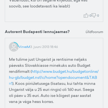
Vabandust, kui on segane kirjeldus, aga kes
soovib, see loodetavasti ka leiab!:)
0
0
Autorent Budapesti lennujaamas?
Üldfoorum
VirveM
3. juuni 2013 18:46
Me tulime just Ungarist ja rentisime neljaks
päevaks Slovakkiasse minekuks auto Budget
rendifirmalt (
http://www.budget.hu/budgetonline/
hu-gb/budget.nsf/c/home?opendocument&TAB
=1
). Koos piiriületusega (lisatasu, kui tahta minna
Ungarist välja u 25 euri ringis) oli 160 euri. Seega
oli päev u 35 euri. Auto ise kõigest paar aastat
vana ja väga heas korras.