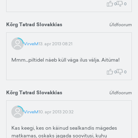
0
0
Kõrg Tatrad Slovakkias
Üldfoorum
VirveM
13. apr 2013 08:21
Mmm...piltidel näeb küll väga ilus välja. Aitüma!
0
0
Kõrg Tatrad Slovakkias
Üldfoorum
VirveM
10. apr 2013 20:32
Kas keegi, kes on käinud sealkandis mägedes
matkamas, oskaks jagada soovitusi, kuhu