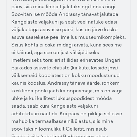
päev, siis mina lihtsalt jalutaksingi linnas ringi.
Soovitan ise mööda Andrassy tänavat jalutada
Kangelaste väljakuni ja sealt veel natuke edasi
väljaku taga asuvasse parki, kus on järve keskel
asuva saarekese peal imeilus muuseumikompleks.
Sisus kohta ei oska midagi arvata, kuna sees me
ei käinud, aga see on just välsipidiseks
imetlemiseks tore: eri stiilides erinevates Ungari
paikades asuvate ehitiste (kirikute, losside jms)
väiksemaid koopiatest on kokku moodustunud
kaunis kooslus. Andrassy tänava äärde, rohkem
kesklinna poole jääb ka ooperimaja, mis on väga
uhke ja kui kallitest luksuspoodidest mööda
saada, saab kuni Kangelaste väljakuni
arhitekrtuuri nautida. Kui päev on pikk ja sellesse
mahub ka termaalbasseinikülastus, siis mina
soovitaksin loomulikult Gellertit, mis asub
Erzebeti silla (roheline) Buda poolses otsas.