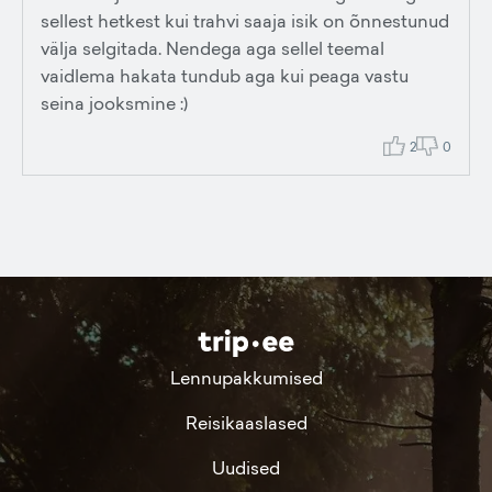
sellest hetkest kui trahvi saaja isik on õnnestunud
välja selgitada. Nendega aga sellel teemal
vaidlema hakata tundub aga kui peaga vastu
seina jooksmine :)
2
0
Lennupakkumised
Reisikaaslased
Uudised