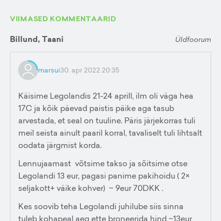
VIIMASED KOMMENTAARID
Billund, Taani
Üldfoorum
marsui
30. apr 2022 20:35
Käisime Legolandis 21-24 aprill, ilm oli väga hea
17C ja kõik päevad paistis päike aga tasub
arvestada, et seal on tuuline. Päris järjekorras tuli
meil seista ainult paaril korral, tavaliselt tuli lihtsalt
oodata järgmist korda.
Lennujaamast võtsime takso ja sõitsime otse
Legolandi 13 eur, pagasi panime pakihoidu ( 2×
seljakott+ väike kohver) ~ 9eur 70DKK .
Kes soovib teha Legolandi juhilube siis sinna
tuleb kohapeal aeg ette broneerida hind ~13eur