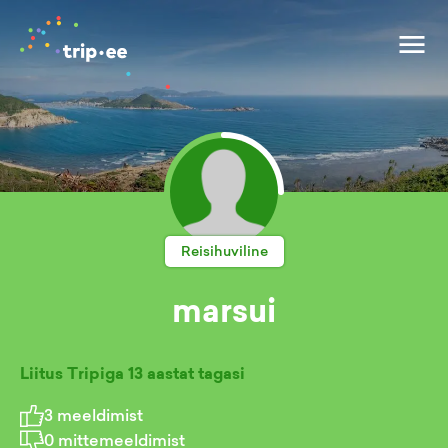
Reisihuviline
marsui
Liitus Tripiga
13 aastat tagasi
3
meeldimist
0
mittemeeldimist