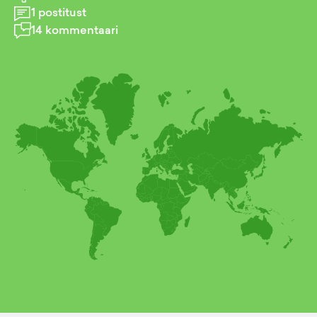
1
postitust
14
kommentaari