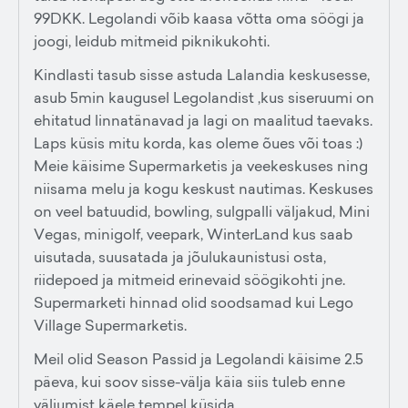
99DKK. Legolandi võib kaasa võtta oma söögi ja
joogi, leidub mitmeid piknikukohti.
Kindlasti tasub sisse astuda Lalandia keskusesse,
asub 5min kaugusel Legolandist ,kus siseruumi on
ehitatud linnatänavad ja lagi on maalitud taevaks.
Laps küsis mitu korda, kas oleme õues või toas :)
Meie käisime Supermarketis ja veekeskuses ning
niisama melu ja kogu keskust nautimas. Keskuses
on veel batuudid, bowling, sulgpalli väljakud, Mini
Vegas, minigolf, veepark, WinterLand kus saab
uisutada, suusatada ja jõulukaunistusi osta,
riidepoed ja mitmeid erinevaid söögikohti jne.
Supermarketi hinnad olid soodsamad kui Lego
Village Supermarketis.
Meil olid Season Passid ja Legolandi käisime 2.5
päeva, kui soov sisse-välja käia siis tuleb enne
väljumist käele tempel küsida.