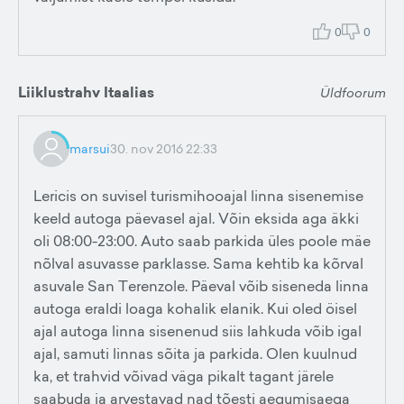
0
0
Liiklustrahv Itaalias
Üldfoorum
marsui
30. nov 2016 22:33
Lericis on suvisel turismihooajal linna sisenemise
keeld autoga päevasel ajal. Võin eksida aga äkki
oli 08:00-23:00. Auto saab parkida üles poole mäe
nõlval asuvasse parklasse. Sama kehtib ka kõrval
asuvale San Terenzole. Päeval võib siseneda linna
autoga eraldi loaga kohalik elanik. Kui oled öisel
ajal autoga linna sisenenud siis lahkuda võib igal
ajal, samuti linnas sõita ja parkida. Olen kuulnud
ka, et trahvid võivad väga pikalt tagant järele
saabuda ja arvestavad nad tõesti aegumisaega