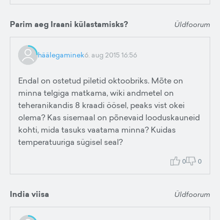
Parim aeg Iraani külastamisks?
Üldfoorum
häälegaminek
6. aug 2015 16:56
Endal on ostetud piletid oktoobriks. Mõte on
minna telgiga matkama, wiki andmetel on
teheranikandis 8 kraadi öösel, peaks vist okei
olema? Kas sisemaal on põnevaid looduskauneid
kohti, mida tasuks vaatama minna? Kuidas
temperatuuriga sügisel seal?
0
0
India viisa
Üldfoorum