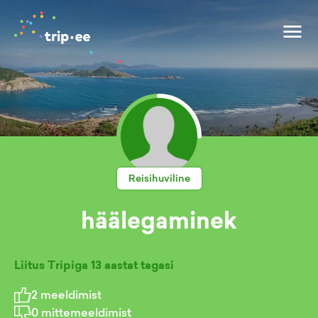
Reisihuviline
häälegaminek
Liitus Tripiga
13 aastat tagasi
2
meeldimist
0
mittemeeldimist