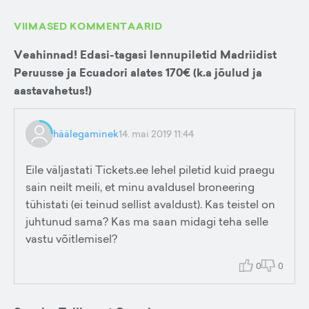
VIIMASED KOMMENTAARID
Veahinnad! Edasi-tagasi lennupiletid Madriidist
Peruusse ja Ecuadori alates 170€ (k.a jõulud ja
aastavahetus!)
häälegaminek
14. mai 2019 11:44
Eile väljastati Tickets.ee lehel piletid kuid praegu
sain neilt meili, et minu avaldusel broneering
tühistati (ei teinud sellist avaldust). Kas teistel on
juhtunud sama? Kas ma saan midagi teha selle
vastu võitlemisel?
0
0