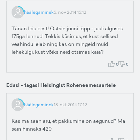
häälegaminek
5. nov 2014 15:12
Tänan leiu eest! Ostsin juuni lõpp - juuli alguses
175ga lennud. Tekkis küsimus, et kust sellised
veahindu leiab ning kas on mingeid muid
lehekülgi, kust võiks neid otsimas käia?
0
0
Edasi - tagasi Helsingist Roheneemesaartele
häälegaminek
18. okt 2014 17:19
Kas ma saan aru, et pakkumine on aegunud? Ma
sain hinnaks 420