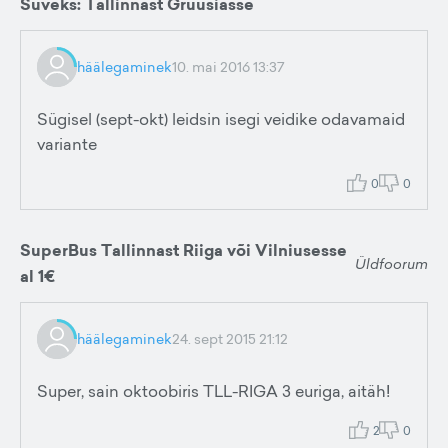
Suveks: Tallinnast Gruusiasse
häälegaminek
10. mai 2016 13:37
Sügisel (sept-okt) leidsin isegi veidike odavamaid
variante
0
0
SuperBus Tallinnast Riiga või Vilniusesse
Üldfoorum
al 1€
häälegaminek
24. sept 2015 21:12
Super, sain oktoobiris TLL-RIGA 3 euriga, aitäh!
2
0