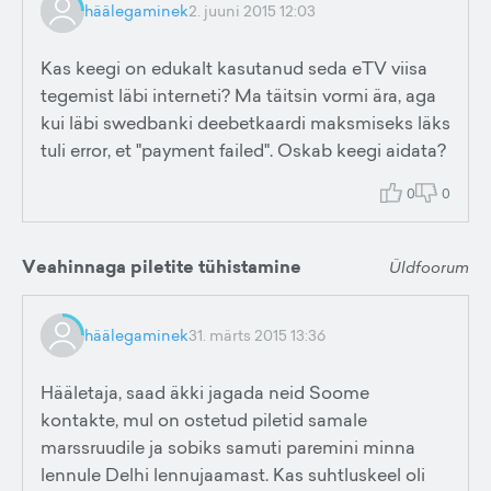
häälegaminek
2. juuni 2015 12:03
Kas keegi on edukalt kasutanud seda eTV viisa
tegemist läbi interneti? Ma täitsin vormi ära, aga
kui läbi swedbanki deebetkaardi maksmiseks läks
tuli error, et "payment failed". Oskab keegi aidata?
0
0
Veahinnaga piletite tühistamine
Üldfoorum
häälegaminek
31. märts 2015 13:36
Hääletaja, saad äkki jagada neid Soome
kontakte, mul on ostetud piletid samale
marssruudile ja sobiks samuti paremini minna
lennule Delhi lennujaamast. Kas suhtluskeel oli