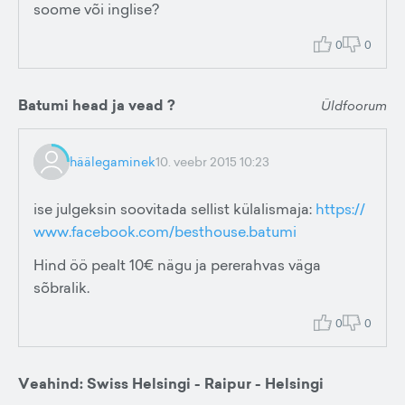
soome või inglise?
0
0
Batumi head ja vead ?
Üldfoorum
häälegaminek
10. veebr 2015 10:23
ise julgeksin soovitada sellist külalismaja:
https://
www.facebook.com/besthouse.batumi
Hind öö pealt 10€ nägu ja pererahvas väga
sõbralik.
0
0
Veahind: Swiss Helsingi - Raipur - Helsingi