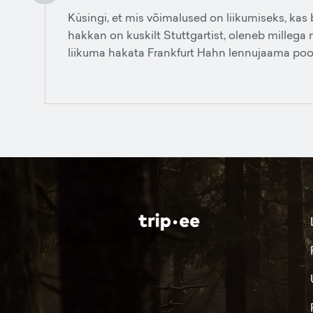
Küsingi, et mis võimalused on liikumiseks, ka
hakkan on kuskilt Stuttgartist, oleneb millega
liikuma hakata Frankfurt Hahn lennujaama pool