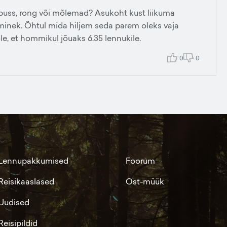
s buss, rong või mõlemad? Asukoht kust liikuma
 minek. Õhtul mida hiljem seda parem oleks vaja
e, et hommikul jõuaks 6.35 lennukile.
0
0
Lennupakkumised
Foorum
Reisikaaslased
Ost-müük
Uudised
Reisipildid