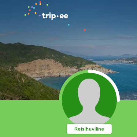
Reisihuviline