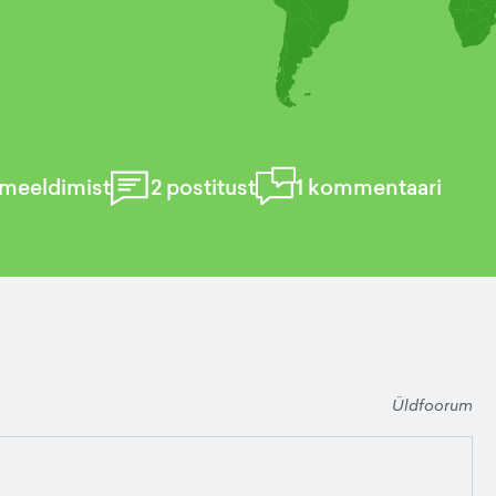
meeldimist
2
postitust
1
kommentaari
Üldfoorum