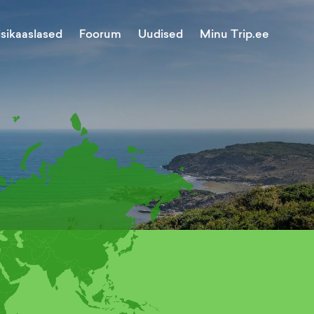
Minu Trip.ee
isikaaslased
Foorum
Uudised