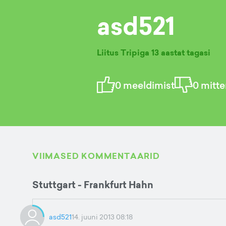
asd521
Liitus Tripiga
13 aastat tagasi
0
meeldimist
0
mitte
VIIMASED KOMMENTAARID
Stuttgart - Frankfurt Hahn
asd521
14. juuni 2013 08:18