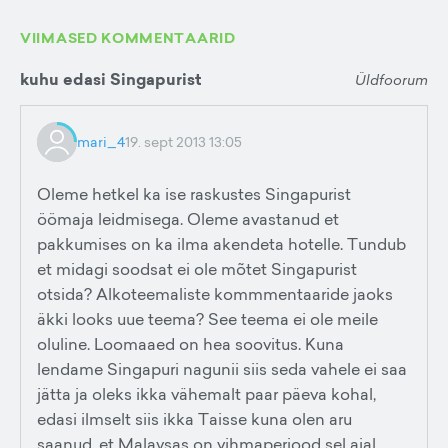
VIIMASED KOMMENTAARID
kuhu edasi Singapurist
Üldfoorum
mari_4
19. sept 2013 13:05
Oleme hetkel ka ise raskustes Singapurist
öömaja leidmisega. Oleme avastanud et
pakkumises on ka ilma akendeta hotelle. Tundub
et midagi soodsat ei ole mõtet Singapurist
otsida? Alkoteemaliste kommmentaaride jaoks
äkki looks uue teema? See teema ei ole meile
oluline. Loomaaed on hea soovitus. Kuna
lendame Singapuri nagunii siis seda vahele ei saa
jätta ja oleks ikka vähemalt paar päeva kohal,
edasi ilmselt siis ikka Taisse kuna olen aru
saanud, et Malaysas on vihmaperiood sel ajal.