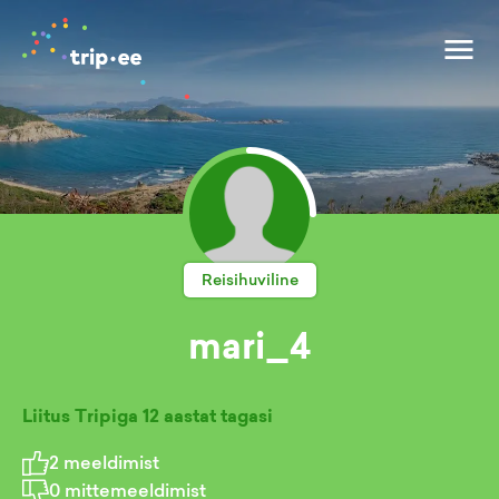
Reisihuviline
mari_4
Liitus Tripiga
12 aastat tagasi
2
meeldimist
0
mittemeeldimist