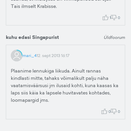
Tais ilmselt Krabisse.
1
0
kuhu edasi Singapurist
Üldfoorum
mari_4
12. sept 2013 16:17
Plaanime lennukiga liikuda. Ainult rannas
kindlasti mitte, tahaks võimalikult palju näha
vaatamisväärsusi jm ilusaid kohti, kuna kaasas ka
laps siis käia ka lapsele huvitavates kohtades,
loomapargid jms.
0
0