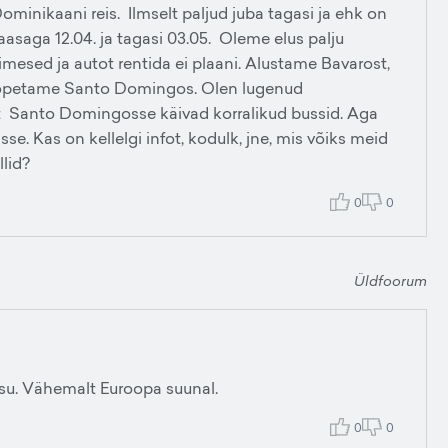
ominikaani reis. Ilmselt paljud juba tagasi ja ehk on
asaga 12.04. ja tagasi 03.05. Oleme elus palju
mesed ja autot rentida ei plaani. Alustame Bavarost,
a lõpetame Santo Domingos. Olen lugenud
ast Santo Domingosse käivad korralikud bussid. Aga
sse. Kas on kellelgi infot, kodulk, jne, mis võiks meid
llid?
0
0
Üldfoorum
su. Vähemalt Euroopa suunal.
0
0