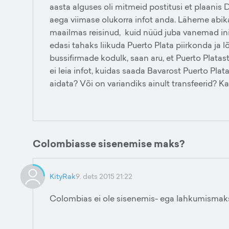
aasta alguses oli mitmeid postitusi et plaanis D
aega viimase olukorra infot anda. Läheme abika
maailmas reisinud, kuid nüüd juba vanemad ini
edasi tahaks liikuda Puerto Plata piirkonda j
bussifirmade kodulk, saan aru, et Puerto Plat
ei leia infot, kuidas saada Bavarost Puerto Plata
aidata? Või on variandiks ainult transfeerid? Ka
Colombiasse sisenemise maks?
KityRak
9. dets 2015 21:22
Colombias ei ole sisenemis- ega lahkumismak