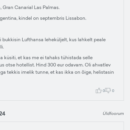
n, Gran Canarial Las Palmas.
gentina, kindel on septembris Lissabon.
i bukkisin Lufthansa leheküljelt, kus lahkelt peale
i.
a küsiti, et kas me ei tahaks tühistada selle
us otse hotellist. Hind 300 eur odavam. Oli ahvatlev
a tekkis imelik tunne, et kas ikka on õige, helistasin
0
0
24
Üldfoorum