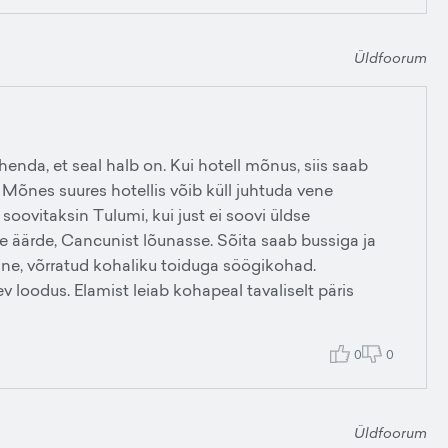
Üldfoorum
henda, et seal halb on. Kui hotell mõnus, siis saab
. Mõnes suures hotellis võib küll juhtuda vene
 soovitaksin Tulumi, kui just ei soovi üldse
 äärde, Cancunist lõunasse. Sõita saab bussiga ja
ine, võrratud kohaliku toiduga söögikohad.
 loodus. Elamist leiab kohapeal tavaliselt päris
0
0
Üldfoorum