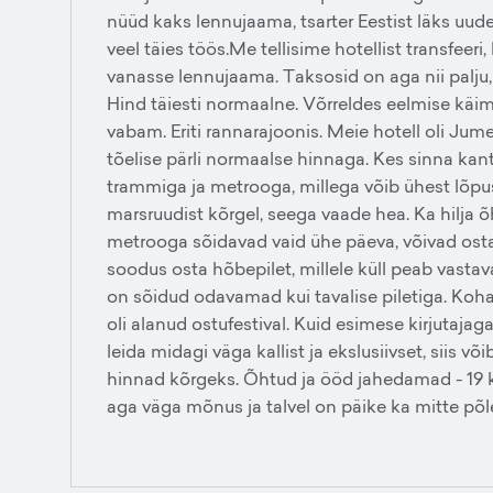
nüüd kaks lennujaama, tsarter Eestist läks uud
veel täies töös.Me tellisime hotellist transfeeri,
vanasse lennujaama. Taksosid on aga nii palju, 
Hind täiesti normaalne. Võrreldes eelmise käimi
vabam. Eriti rannarajoonis. Meie hotell oli Ju
tõelise pärli normaalse hinnaga. Kes sinna kanti
trammiga ja metrooga, millega võib ühest lõpu
marsruudist kõrgel, seega vaade hea. Ka hilja õh
metrooga sõidavad vaid ühe päeva, võivad osta 
soodus osta hõbepilet, millele küll peab vastav
on sõidud odavamad kui tavalise piletiga. Koha
oli alanud ostufestival. Kuid esimese kirjutajag
leida midagi väga kallist ja ekslusiivset, siis 
hinnad kõrgeks. Õhtud ja ööd jahedamad - 19 k
aga väga mõnus ja talvel on päike ka mitte põl