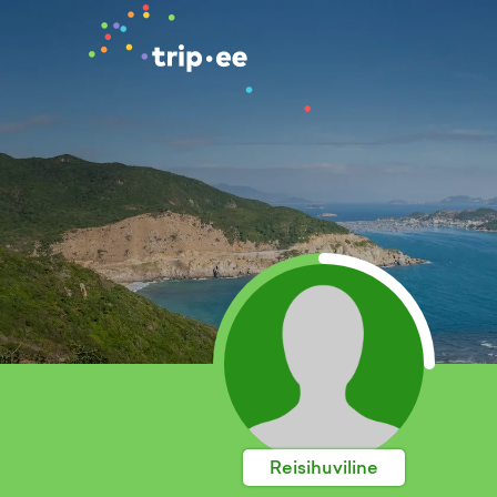
Reisihuviline