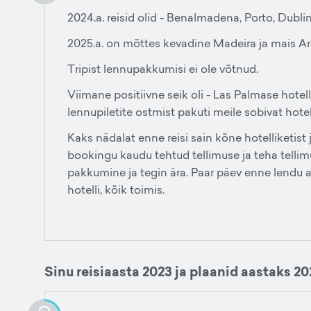
2024.a. reisid olid - Benalmadena, Porto, Dubli
2025.a. on mõttes kevadine Madeira ja mais Ar
Tripist lennupakkumisi ei ole võtnud.
Viimane positiivne seik oli - Las Palmase hotell
lennupiletite ostmist pakuti meile sobivat hotell
Kaks nädalat enne reisi sain kõne hotelliketist j
bookingu kaudu tehtud tellimuse ja teha tellim
pakkumine ja tegin ära. Paar päev enne lendu ag
hotelli, kõik toimis.
Sinu reisiaasta 2023 ja plaanid aastaks 20