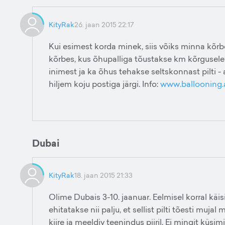
KityRak
26. jaan 2015 22:17
Kui esimest korda minek, siis võiks minna kõrbe
kõrbes, kus õhupalliga tõustakse km kõrgusele
inimest ja ka õhus tehakse seltskonnast pilti - a
hiljem koju postiga järgi. Info:
www.ballooning.
Dubai
KityRak
18. jaan 2015 21:33
Olime Dubais 3-10. jaanuar. Eelmisel korral kä
ehitatakse nii palju, et sellist pilti tõesti mujal
kiire ja meeldiv teenindus piiril. Ei mingit küsi