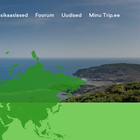
Minu Trip.ee
isikaaslased
Foorum
Uudised