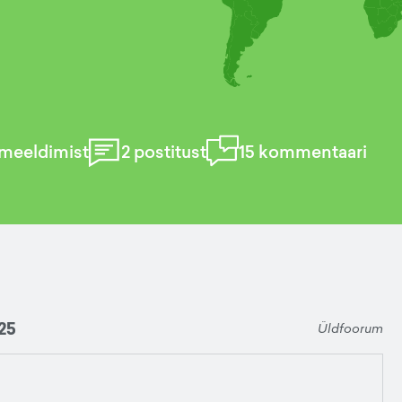
meeldimist
2
postitust
15
kommentaari
25
Üldfoorum