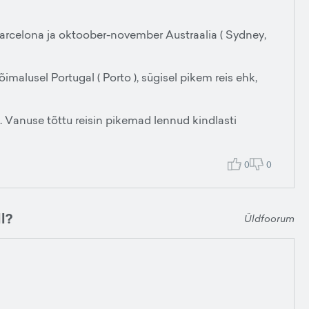
l Barcelona ja oktoober-november Austraalia ( Sydney,
õimalusel Portugal ( Porto ), sügisel pikem reis ehk,
n. Vanuse tõttu reisin pikemad lennud kindlasti
0
0
l?
Üldfoorum