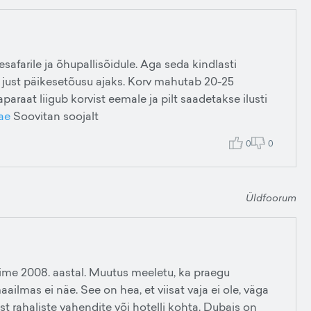
safarile ja õhupallisõidule. Aga seda kindlasti
 just päikesetõusu ajaks. Korv mahutab 20-25
paraat liigub korvist eemale ja pilt saadetakse ilusti
ae
Soovitan soojalt
0
0
Üldfoorum
isime 2008. aastal. Muutus meeletu, ka praegu
 maailmas ei näe. See on hea, et viisat vaja ei ole, väga
mist rahaliste vahendite või hotelli kohta. Dubais on