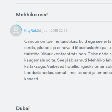
Mehhiko reis!
KityRak
26. jaan 2015 22:53
Cancun on tõeline turistikas, kuid ega see ei tä
randa, jalutada ja erinevaid lõbustuskohti palju
turistide ülisuur kontsentratsioon. Teise nädala
kaugemale sõita. See jääb samuti Mehhiko lahe
ka taksoga. Väikesed hotellid, igaüks omanäol
Looduslähedus, samuti imeilus rand ja ümbritsev
kenasti.
Dubai