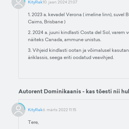
KityRak
10. jaan 2024 21:07
1. 2023 a. kevadel Verona ( imeline linn), suve
Cairns, Brisbane )
2. 2024 a. juuni kindlasti Costa del Sol, varem v
näiteks Canada, ammune unistus.
3. Vihjeid kindlasti ootan ja võimalusel kasuta
äriklassis, seega eriti oodatud veavihjed.
Autorent Dominikaanis - kas tõesti nii hul
KityRak
6. märts 2022 11:15
Tere,