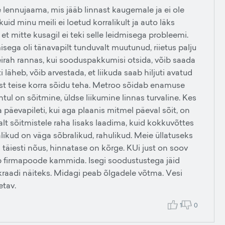
e lennujaama, mis jääb linnast kaugemale ja ei ole
 kuid minu meili ei loetud korralikult ja auto läks
et mitte kusagil ei teki selle leidmisega probleemi.
sega oli tänavapilt tunduvalt muutunud, riietus palju
meirah rannas, kui sooduspakkumisi otsida, võib saada
 läheb, võib arvestada, et liikuda saab hiljuti avatud
st teise korra sõidu teha. Metroo sõidab enamuse
tul on sõitmine, üldse liikumine linnas turvaline. Kes
päevapileti, kui aga plaanis mitmel päeval sõit, on
alt sõitmistele raha lisaks laadima, kuid kokkuvõttes
likud on väga sõbralikud, rahulikud. Meie üllatuseks
a täiesti nõus, hinnatase on kõrge. KUi just on soov
võib firmapoode kammida. Isegi soodustustega jäid
raadi näiteks. Midagi peab õlgadele võtma. Vesi
etav.
1
0