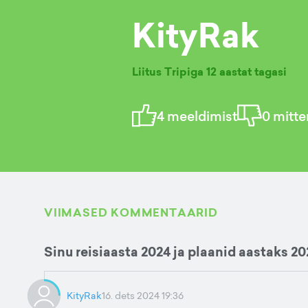
KityRak
Liitus Tripiga
12 aastat tagasi
4
meeldimist
0
mitte
VIIMASED KOMMENTAARID
Sinu reisiaasta 2024 ja plaanid aastaks 20
KityRak
16. dets 2024 19:36