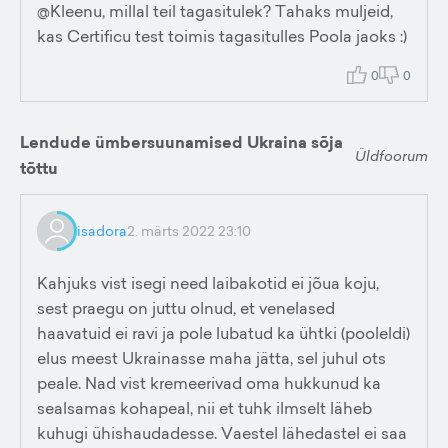
@Kleenu, millal teil tagasitulek? Tahaks muljeid,
kas Certificu test toimis tagasitulles Poola jaoks :)
0
0
Lendude ümbersuunamised Ukraina sõja
Üldfoorum
tõttu
isadora
2. märts 2022 23:10
Kahjuks vist isegi need laibakotid ei jõua koju,
sest praegu on juttu olnud, et venelased
haavatuid ei ravi ja pole lubatud ka ühtki (pooleldi)
elus meest Ukrainasse maha jätta, sel juhul ots
peale. Nad vist kremeerivad oma hukkunud ka
sealsamas kohapeal, nii et tuhk ilmselt läheb
kuhugi ühishaudadesse. Vaestel lähedastel ei saa