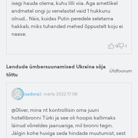
isegi hauda olema, kuhu lilli viia. Aga ametlikel
andmetel ongi ju venelastel vaid 1 hukkunu
olnud… Näis, kuidas Putin peredele seletama
hakkab, miks tuhanded mehed õppustelt koju ei
naase.
0
1
Lendude ümbersuunamised Ukraina sõja
Üldfoorum
tõttu
isadora
2. märts 2022 17:08
@0liver, mina nt kontrollisin oma juuni
hotellibronni Türki ja see oli hoopis kallimaks
läinud võrreldes jaanuariga, mil bronni tegin.
Jälgin kohe huviga seda hindade muutumist, sest