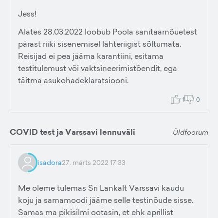
Jess!
Alates 28.03.2022 loobub Poola sanitaarnõuetest
pärast riiki sisenemisel lähteriigist sõltumata.
Reisijad ei pea jääma karantiini, esitama
testitulemust või vaktsineerimistõendit, ega
täitma asukohadeklaratsiooni.
1
0
COVID test ja Varssavi lennuväli
Üldfoorum
isadora
27. märts 2022 17:33
Me oleme tulemas Sri Lankalt Varssavi kaudu
koju ja samamoodi jääme selle testinõude sisse.
Samas ma pikisilmi ootasin, et ehk aprillist