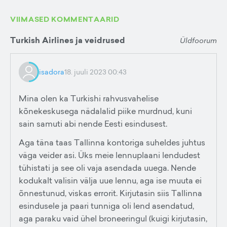
VIIMASED KOMMENTAARID
Turkish Airlines ja veidrused
Üldfoorum
isadora
18. juuli 2023 00:43
Mina olen ka Turkishi rahvusvahelise
kõnekeskusega nädalalid piike murdnud, kuni
sain samuti abi nende Eesti esindusest.
Aga täna taas Tallinna kontoriga suheldes juhtus
väga veider asi. Üks meie lennuplaani lendudest
tühistati ja see oli vaja asendada uuega. Nende
kodukalt valisin välja uue lennu, aga ise muuta ei
õnnestunud, viskas errorit. Kirjutasin siis Tallinna
esindusele ja paari tunniga oli lend asendatud,
aga paraku vaid ühel broneeringul (kuigi kirjutasin,