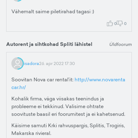
Vähemalt saime piletirahad tagasi :)
0
0
Autorent ja sihtkohad Spliti lähistel
Üldfoorum
isadora
26. apr 2022 17:30
Soovitan Nova car rental’it:
http://www.novarenta
car.hr/
Kohalik firma, väga viisakas teenindus ja
probleeme ei tekkinud. Valisime ohtrate
soovituste baasil eri foorumitest ja ei kahetsenud.
Käisime samuti Krki rahvuspargis, Splitis, Trogiris,
Makarska rivieral.