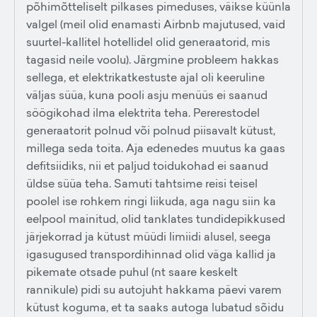
põhimõtteliselt pilkases pimeduses, väikse küünla
valgel (meil olid enamasti Airbnb majutused, vaid
suurtel-kallitel hotellidel olid generaatorid, mis
tagasid neile voolu). Järgmine probleem hakkas
sellega, et elektrikatkestuste ajal oli keeruline
väljas süüa, kuna pooli asju menüüs ei saanud
söögikohad ilma elektrita teha. Pererestodel
generaatorit polnud või polnud piisavalt kütust,
millega seda toita. Aja edenedes muutus ka gaas
defitsiidiks, nii et paljud toidukohad ei saanud
üldse süüa teha. Samuti tahtsime reisi teisel
poolel ise rohkem ringi liikuda, aga nagu siin ka
eelpool mainitud, olid tanklates tundidepikkused
järjekorrad ja kütust müüdi limiidi alusel, seega
igasugused transpordihinnad olid väga kallid ja
pikemate otsade puhul (nt saare keskelt
rannikule) pidi su autojuht hakkama päevi varem
kütust koguma, et ta saaks autoga lubatud sõidu