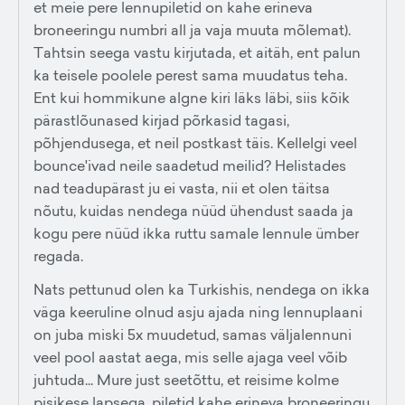
et meie pere lennupiletid on kahe erineva
broneeringu numbri all ja vaja muuta mõlemat).
Tahtsin seega vastu kirjutada, et aitäh, ent palun
ka teisele poolele perest sama muudatus teha.
Ent kui hommikune algne kiri läks läbi, siis kõik
pärastlõunased kirjad põrkasid tagasi,
põhjendusega, et neil postkast täis. Kellelgi veel
bounce'ivad neile saadetud meilid? Helistades
nad teadupärast ju ei vasta, nii et olen täitsa
nõutu, kuidas nendega nüüd ühendust saada ja
kogu pere nüüd ikka ruttu samale lennule ümber
regada.
Nats pettunud olen ka Turkishis, nendega on ikka
väga keeruline olnud asju ajada ning lennuplaani
on juba miski 5x muudetud, samas väljalennuni
veel pool aastat aega, mis selle ajaga veel võib
juhtuda... Mure just seetõttu, et reisime kolme
pisikese lapsega, piletid kahe erineva broneeringu