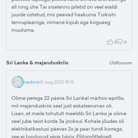
all ning ühe Tai siselennu piletid on veel eraldi
juurde ostetud, mis peavad haakuma Turkishi
lennuplaaniga, viimane kipub aga koguaeg
muutuma.
0
0
Sri Lanka & majanduskriis
Üldfoorum
isadora
10. aug 2022 15:13
Olime perega 22 päeva Sri Lankal märtsis-aprillis,
mil majanduskriis seal just eskaleerumas oli.
Lisan, et meile tohutult meeldib Sri Lanka ja olime
seal juba teist korda 3a jooksul. Kohale jõudes oli
elektrikatkestusi päevas 2x ja paar tundi korraga,
see ei tundunud väga häiriv. Põhimõtteliselt