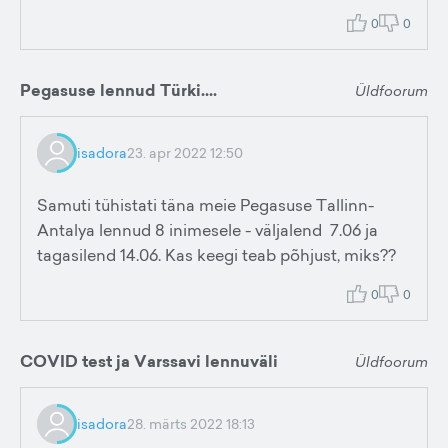
0
0
Pegasuse lennud Türki....
Üldfoorum
isadora
23. apr 2022 12:50
Samuti tühistati täna meie Pegasuse Tallinn-
Antalya lennud 8 inimesele - väljalend 7.06 ja
tagasilend 14.06. Kas keegi teab põhjust, miks??
0
0
COVID test ja Varssavi lennuväli
Üldfoorum
isadora
28. märts 2022 18:13