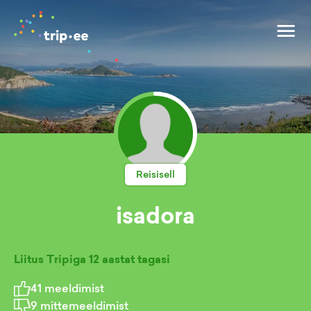
Reisisell
isadora
Liitus Tripiga
12 aastat tagasi
41
meeldimist
9
mittemeeldimist