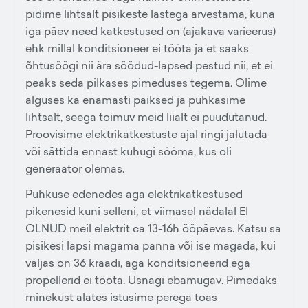
pidime lihtsalt pisikeste lastega arvestama, kuna
iga päev need katkestused on (ajakava varieerus)
ehk millal konditsioneer ei tööta ja et saaks
õhtusöögi nii ära söödud-lapsed pestud nii, et ei
peaks seda pilkases pimeduses tegema. Olime
alguses ka enamasti paiksed ja puhkasime
lihtsalt, seega toimuv meid liialt ei puudutanud.
Proovisime elektrikatkestuste ajal ringi jalutada
või sättida ennast kuhugi sööma, kus oli
generaator olemas.
Puhkuse edenedes aga elektrikatkestused
pikenesid kuni selleni, et viimasel nädalal EI
OLNUD meil elektrit ca 13-16h ööpäevas. Katsu sa
pisikesi lapsi magama panna või ise magada, kui
väljas on 36 kraadi, aga konditsioneerid ega
propellerid ei tööta. Üsnagi ebamugav. Pimedaks
minekust alates istusime perega toas