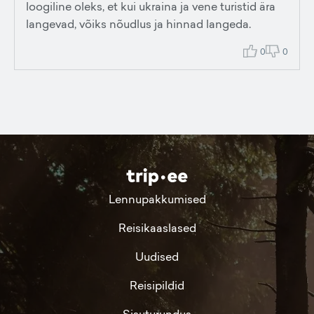
loogiline oleks, et kui ukraina ja vene turistid ära
langevad, võiks nõudlus ja hinnad langeda.
0
0
Lennupakkumised
Reisikaaslased
Uudised
Reisipildid