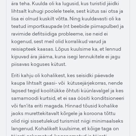
ära teha. Kuulda oli ka lugusid, kus turistid jäidki
lihtsalt kuhugi poolele teele, sest kütus sai otsa ja
lisa ei olnud kuskilt võtta. Ning kuuldavasti oli ka
teatud importkaupade (nt beebide piimapulber) ja
ravimide defitsiidiga probleeme, ise neid ei
kogenud, sest meil olid korralikud varud ja
reisiapteek kaasas. Lõpus kuulsime ka, et lennud
kipuvad ära jääma, kuna isegi lennukitele ei jagu
piisavas koguses kütust.
Eriti kahju oli kohalikest, kes seisidki päevade
kaupa lihtsalt gaasi- või kütusejärjekorras, nende
lapsed tegid koolitükke õhtuti küünlavalgel ja kes
samamoodi kurtsid, et ei saa öösiti konditsioneeri
või fan'ita eriti magada. Hinnad tõusid kohalike
jaoks murettekitavalt kõrgele ja koroona tõttu
olid riigi sissetulekud turismist niigi minimaalseks
langenud. Kohalikelt kuulsime, et kõige taga on