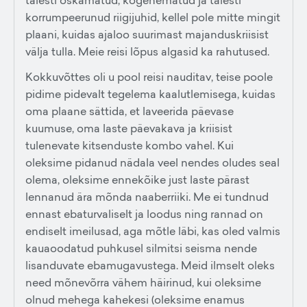
täiesti oskamatud, kogenematud ja täiesti
korrumpeerunud riigijuhid, kellel pole mitte mingit
plaani, kuidas ajaloo suurimast majanduskriisist
välja tulla. Meie reisi lõpus algasid ka rahutused.
Kokkuvõttes oli u pool reisi nauditav, teise poole
pidime pidevalt tegelema kaalutlemisega, kuidas
oma plaane sättida, et laveerida päevase
kuumuse, oma laste päevakava ja kriisist
tulenevate kitsenduste kombo vahel. Kui
oleksime pidanud nädala veel nendes oludes seal
olema, oleksime ennekõike just laste pärast
lennanud ära mõnda naaberriiki. Me ei tundnud
ennast ebaturvaliselt ja loodus ning rannad on
endiselt imeilusad, aga mõtle läbi, kas oled valmis
kauaoodatud puhkusel silmitsi seisma nende
lisanduvate ebamugavustega. Meid ilmselt oleks
need mõnevõrra vähem häirinud, kui oleksime
olnud mehega kahekesi (oleksime enamus