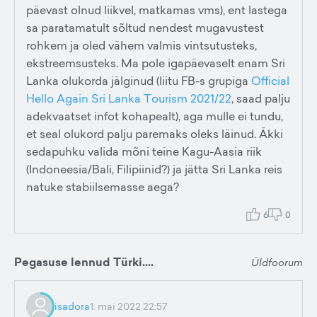
päevast olnud liikvel, matkamas vms), ent lastega
sa paratamatult sõltud nendest mugavustest
rohkem ja oled vähem valmis vintsutusteks,
ekstreemsusteks. Ma pole igapäevaselt enam Sri
Lanka olukorda jälginud (liitu FB-s grupiga
Official
Hello Again Sri Lanka Tourism 2021/22
, saad palju
adekvaatset infot kohapealt), aga mulle ei tundu,
et seal olukord palju paremaks oleks läinud. Äkki
sedapuhku valida mõni teine Kagu-Aasia riik
(Indoneesia/Bali, Filipiinid?) ja jätta Sri Lanka reis
natuke stabiilsemasse aega?
6
0
Pegasuse lennud Türki....
Üldfoorum
isadora
1. mai 2022 22:57