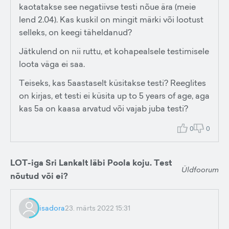
kaotatakse see negatiivse testi nõue ära (meie
lend 2.04). Kas kuskil on mingit märki või lootust
selleks, on keegi täheldanud?
Jätkulend on nii ruttu, et kohapealsele testimisele
loota väga ei saa.
Teiseks, kas 5aastaselt küsitakse testi? Reeglites
on kirjas, et testi ei küsita up to 5 years of age, aga
kas 5a on kaasa arvatud või vajab juba testi?
0
0
LOT-iga Sri Lankalt läbi Poola koju. Test
Üldfoorum
nõutud või ei?
isadora
23. märts 2022 15:31