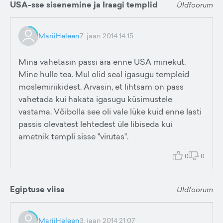
USA-sse sisenemine ja Iraagi templid
Üldfoorum
MariiHeleen
7. jaan 2014 14:15
Mina vahetasin passi ära enne USA minekut.
Mine hulle tea. Mul olid seal igasugu templeid
moslemiriikidest. Arvasin, et lihtsam on pass
vahetada kui hakata igasugu küsimustele
vastama. Võibolla see oli vale lüke kuid enne lasti
passis olevatest lehtedest üle libiseda kui
ametnik templi sisse "virutas".
0
0
Egiptuse viisa
Üldfoorum
MariiHeleen
3. jaan 2014 21:07