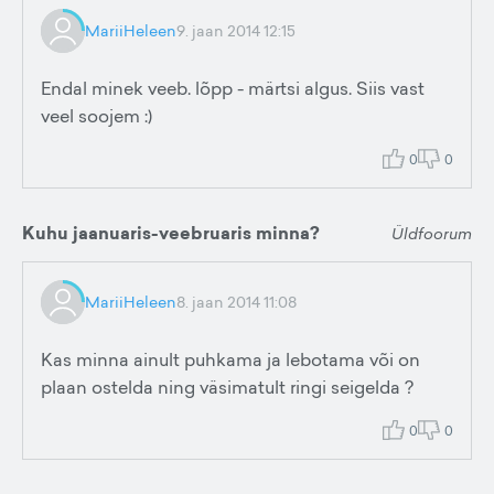
MariiHeleen
9. jaan 2014 12:15
Endal minek veeb. lõpp - märtsi algus. Siis vast
veel soojem :)
0
0
Kuhu jaanuaris-veebruaris minna?
Üldfoorum
MariiHeleen
8. jaan 2014 11:08
Kas minna ainult puhkama ja lebotama või on
plaan ostelda ning väsimatult ringi seigelda ?
0
0