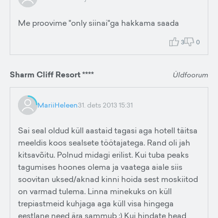
Me proovime "only siinai"ga hakkama saada
3
0
Sharm Cliff Resort ****
Üldfoorum
MariiHeleen
31. dets 2013 15:31
Sai seal oldud küll aastaid tagasi aga hotell täitsa
meeldis koos sealsete töötajatega. Rand oli jah
kitsavõitu. Polnud midagi erilist. Kui tuba peaks
tagumises hoones olema ja vaatega aiale siis
soovitan uksed/aknad kinni hoida sest moskiitod
on varmad tulema. Linna minekuks on küll
trepiastmeid kuhjaga aga küll visa hingega
eestlane need ära sammub :) Kui hindate head