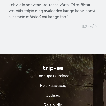
kohvi siis soovitan ise kaasa võtta. Olles õhtuti
vesipiibutelgis ning avaldades kange kohvi soovi
siis (meie mõistes) sai kange tee :)
0
0
Lennupakkumised
Reisikaaslased
Uudised
Reisipildid