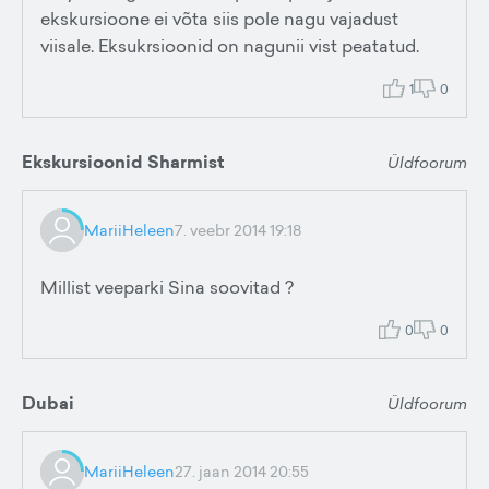
ekskursioone ei võta siis pole nagu vajadust
viisale. Eksukrsioonid on nagunii vist peatatud.
1
0
Ekskursioonid Sharmist
Üldfoorum
MariiHeleen
7. veebr 2014 19:18
Millist veeparki Sina soovitad ?
0
0
Dubai
Üldfoorum
MariiHeleen
27. jaan 2014 20:55