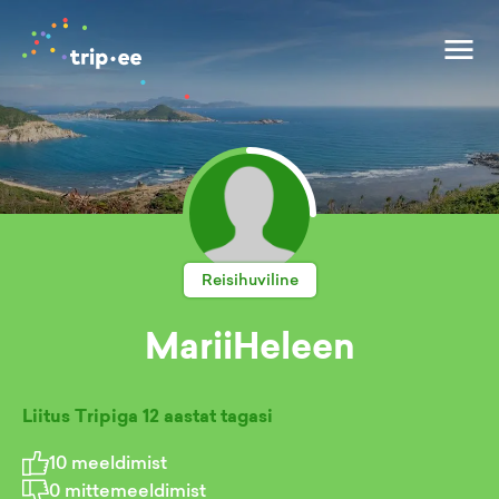
Reisihuviline
MariiHeleen
Liitus Tripiga
12 aastat tagasi
10
meeldimist
0
mittemeeldimist