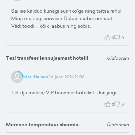
Sai ise käidud kunagi aurinko'ga ning täitsa rahul.
Mina muidugi soovisin Dubai naaber emiraati.
Viidi,toodi ... kõik laabus ning sobis.
0
0
Tezi transfeer lennujaamast hotelli
Üldfoorum
MariiHeleen
24. jaan 2014 21:03
Telli (ja maksa) VIP transfeer hotellist. Uuri järgi.
0
0
Merevee temperatuur sharmis .
Üldfoorum