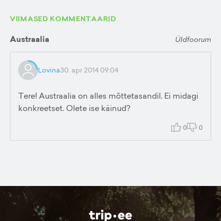
VIIMASED KOMMENTAARID
Austraalia
Üldfoorum
Lovina
30. apr 2014 09:04
Tere! Austraalia on alles mõttetasandil. Ei midagi
konkreetset. Olete ise käinud?
0
0