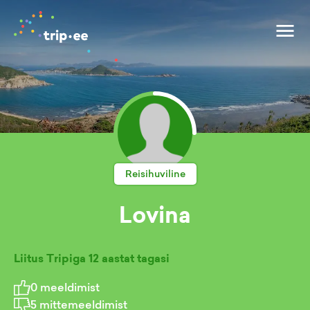
Reisihuviline
Lovina
Liitus Tripiga
12 aastat tagasi
0
meeldimist
5
mittemeeldimist