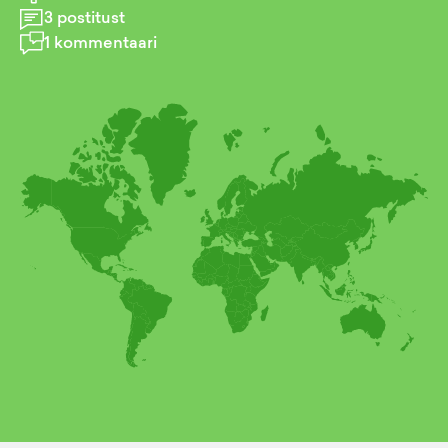
3
postitust
1
kommentaari